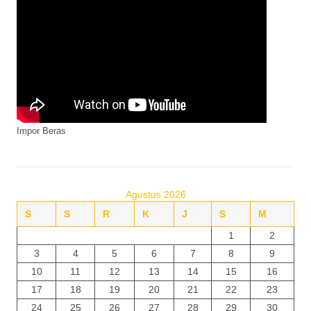
g
i
n
a
s
Impor Beras
i
p
Agustus 2026
o
S
S
R
K
J
S
M
s
1
2
3
4
5
6
7
8
9
10
11
12
13
14
15
16
17
18
19
20
21
22
23
24
25
26
27
28
29
30