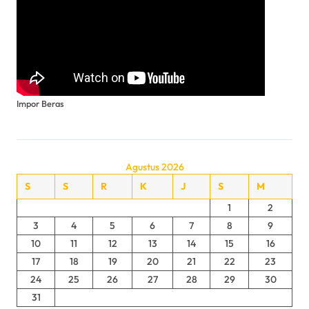
i
n
a
s
Impor Beras
i
p
Agustus 2026
o
S
S
R
K
J
S
M
s
1
2
3
4
5
6
7
8
9
10
11
12
13
14
15
16
17
18
19
20
21
22
23
24
25
26
27
28
29
30
31