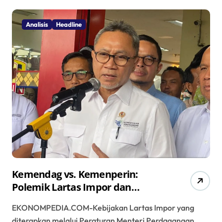
Analisis
Headline
Kemendag vs. Kemenperin:
Polemik Lartas Impor dan
Dampaknya pada Industri Tekstil
EKONOMPEDIA.COM-Kebijakan Lartas Impor yang
Lokal
diterapkan melalui Peraturan Menteri Perdagangan