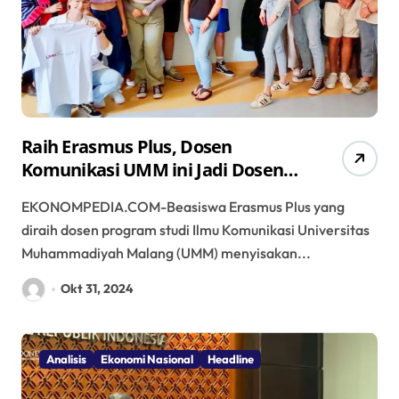
Raih Erasmus Plus, Dosen
Komunikasi UMM ini Jadi Dosen
Asia Pertama Mengajar di
EKONOMPEDIA.COM-Beasiswa Erasmus Plus yang
Bydgoszcz Polandia
diraih dosen program studi Ilmu Komunikasi Universitas
Muhammadiyah Malang (UMM) menyisakan...
Okt 31, 2024
Analisis
Ekonomi Nasional
Headline