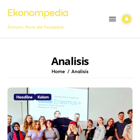
Skip
Ekonompedia
to
content
Ekonomi, Bisnis dan Perpajakan
Analisis
Home
Analisis
Headline
Kolom