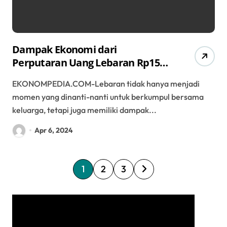
Dampak Ekonomi dari
Perputaran Uang Lebaran Rp157
Triliun
EKONOMPEDIA.COM-Lebaran tidak hanya menjadi
momen yang dinanti-nanti untuk berkumpul bersama
keluarga, tetapi juga memiliki dampak...
Apr 6, 2024
P
1
2
3
a
g