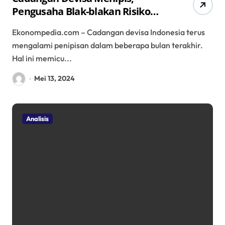
Pengusaha Blak-blakan Risiko
Bagi RI: Alarm Bahaya
Ekonompedia.com – Cadangan devisa Indonesia terus
Perekonomian Nasional?
mengalami penipisan dalam beberapa bulan terakhir.
Hal ini memicu...
Mei 13, 2024
Analisis