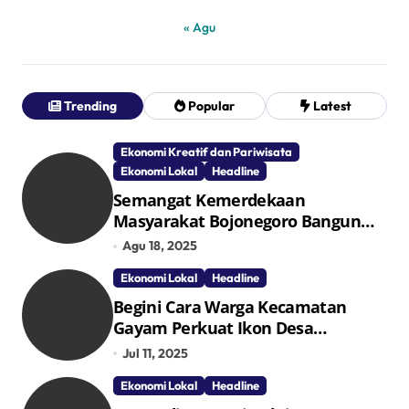
« Agu
Trending
Popular
Latest
Ekonomi Kreatif dan Pariwisata
Ekonomi Lokal
Headline
Semangat Kemerdekaan
Masyarakat Bojonegoro Bangun
Desa Mandiri Ekonomi
Agu 18, 2025
Ekonomi Lokal
Headline
Begini Cara Warga Kecamatan
Gayam Perkuat Ikon Desa
Penggerak Ekonomi Lokal Melalui
Jul 11, 2025
TPID
Ekonomi Lokal
Headline