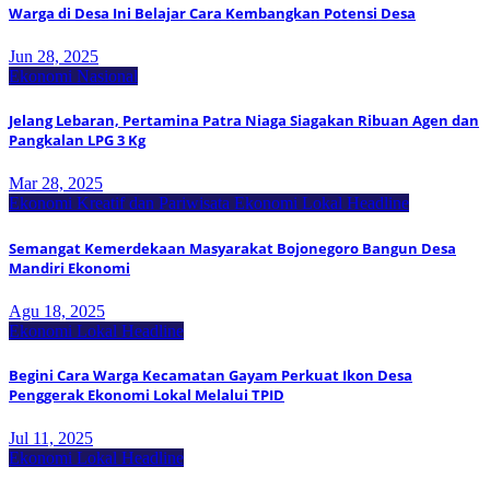
Warga di Desa Ini Belajar Cara Kembangkan Potensi Desa
Jun 28, 2025
Ekonomi Nasional
Jelang Lebaran, Pertamina Patra Niaga Siagakan Ribuan Agen dan
Pangkalan LPG 3 Kg
Mar 28, 2025
Ekonomi Kreatif dan Pariwisata
Ekonomi Lokal
Headline
Semangat Kemerdekaan Masyarakat Bojonegoro Bangun Desa
Mandiri Ekonomi
Agu 18, 2025
Ekonomi Lokal
Headline
Begini Cara Warga Kecamatan Gayam Perkuat Ikon Desa
Penggerak Ekonomi Lokal Melalui TPID
Jul 11, 2025
Ekonomi Lokal
Headline