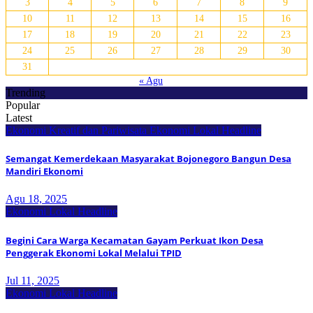
3
4
5
6
7
8
9
10
11
12
13
14
15
16
17
18
19
20
21
22
23
24
25
26
27
28
29
30
31
« Agu
Trending
Popular
Latest
Ekonomi Kreatif dan Pariwisata
Ekonomi Lokal
Headline
Semangat Kemerdekaan Masyarakat Bojonegoro Bangun Desa
Mandiri Ekonomi
Agu 18, 2025
Ekonomi Lokal
Headline
Begini Cara Warga Kecamatan Gayam Perkuat Ikon Desa
Penggerak Ekonomi Lokal Melalui TPID
Jul 11, 2025
Ekonomi Lokal
Headline