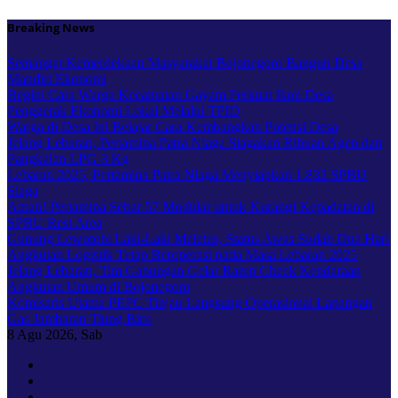
Skip
Breaking News
to
content
Semangat Kemerdekaan Masyarakat Bojonegoro Bangun Desa
Mandiri Ekonomi
Begini Cara Warga Kecamatan Gayam Perkuat Ikon Desa
Penggerak Ekonomi Lokal Melalui TPID
Warga di Desa Ini Belajar Cara Kembangkan Potensi Desa
Jelang Lebaran, Pertamina Patra Niaga Siagakan Ribuan Agen dan
Pangkalan LPG 3 Kg
Lebaran 2025, Pertamina Patra Niaga Menyiapkan 1.832 SPBU
Siaga
Aman! Pertamina Sebar 57 Modular untuk Kurangi Kepadatan di
SPBU Rest Area
Gunung Lewotobi Laki-Laki Meletus, Status Awas Sudah Dua Hari
Angkutan Logistik Tetap Beroperasi pada Masa Lebaran 2025
Jelang Lebaran, Tim Gabungan Gelar Ramp Check Kendaraan
Angkutan Umum di Bojonegoro
Komisaris Utama PEPC Tinjau Langsung Operasional Lapangan
Gas Jambaran Tiung Biru
8
Agu 2026, Sab