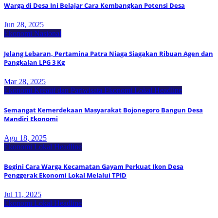
Warga di Desa Ini Belajar Cara Kembangkan Potensi Desa
Jun 28, 2025
Ekonomi Nasional
Jelang Lebaran, Pertamina Patra Niaga Siagakan Ribuan Agen dan
Pangkalan LPG 3 Kg
Mar 28, 2025
Ekonomi Kreatif dan Pariwisata
Ekonomi Lokal
Headline
Semangat Kemerdekaan Masyarakat Bojonegoro Bangun Desa
Mandiri Ekonomi
Agu 18, 2025
Ekonomi Lokal
Headline
Begini Cara Warga Kecamatan Gayam Perkuat Ikon Desa
Penggerak Ekonomi Lokal Melalui TPID
Jul 11, 2025
Ekonomi Lokal
Headline