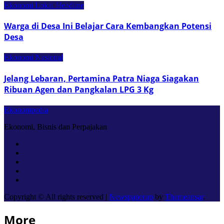
Ekonomi Lokal
Headline
Warga di Desa Ini Belajar Cara Kembangkan Potensi
Desa
Ekonomi Nasional
Jelang Lebaran, Pertamina Patra Niaga Siagakan
Ribuan Agen dan Pangkalan LPG 3 Kg
Ekonompedia
Ekonomi, Bisnis dan Perpajakan
Copyright © All rights reserved
|
Newspaperup
by
Themeansar
.
More