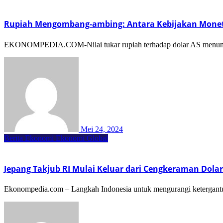
Rupiah Mengombang-ambing: Antara Kebijakan Monete
EKONOMPEDIA.COM-Nilai tukar rupiah terhadap dolar AS menunjukka
Mei 24, 2024
Berita Ekonomi
Ekonomi Global
Jepang Takjub RI Mulai Keluar dari Cengkeraman Dola
Ekonompedia.com – Langkah Indonesia untuk mengurangi ketergantun