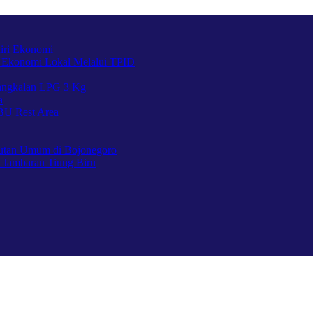
iri Ekonomi
 Ekonomi Lokal Melalui TPID
Pangkalan LPG 3 Kg
a
BU Rest Area
utan Umum di Bojonegoro
 Jambaran Tiung Biru