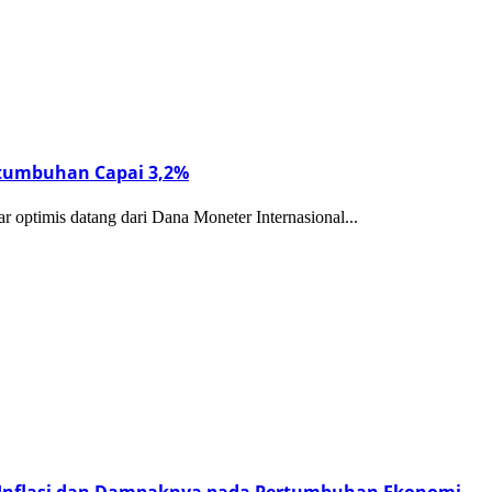
ertumbuhan Capai 3,2%
r optimis datang dari Dana Moneter Internasional...
i Inflasi dan Dampaknya pada Pertumbuhan Ekonomi