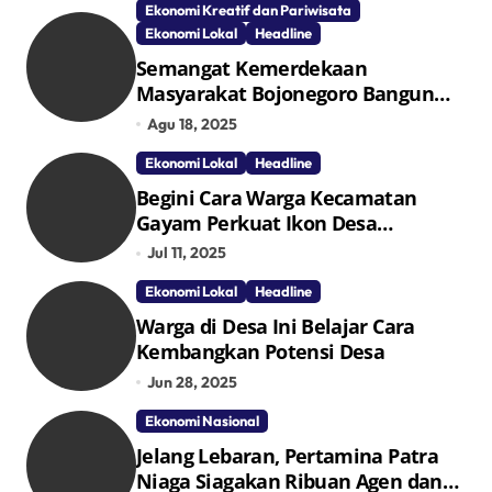
Ekonomi Kreatif dan Pariwisata
Ekonomi Lokal
Headline
Semangat Kemerdekaan
Masyarakat Bojonegoro Bangun
Desa Mandiri Ekonomi
Agu 18, 2025
Ekonomi Lokal
Headline
Begini Cara Warga Kecamatan
Gayam Perkuat Ikon Desa
Penggerak Ekonomi Lokal Melalui
Jul 11, 2025
TPID
Ekonomi Lokal
Headline
Warga di Desa Ini Belajar Cara
Kembangkan Potensi Desa
Jun 28, 2025
Ekonomi Nasional
Jelang Lebaran, Pertamina Patra
Niaga Siagakan Ribuan Agen dan