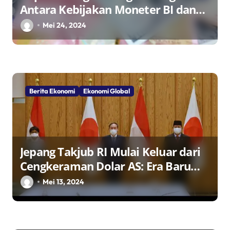
Antara Kebijakan Moneter BI dan
The Fed
Mei 24, 2024
Berita Ekonomi
Ekonomi Global
Jepang Takjub RI Mulai Keluar dari
Cengkeraman Dolar AS: Era Baru
Penguatan Ekonomi Indonesia?
Mei 13, 2024