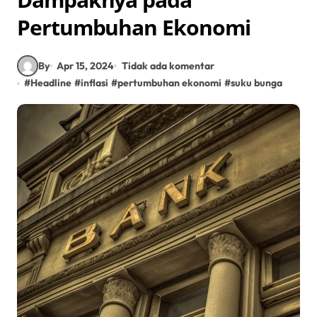
Pertumbuhan Ekonomi
By
Apr 15, 2024
Tidak ada komentar
#
Headline
#
inflasi
#
pertumbuhan ekonomi
#
suku bunga