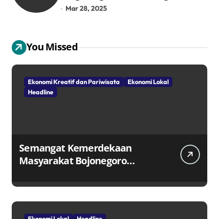
Pangkalan LPG 3 Kg
Mar 28, 2025
You Missed
Ekonomi Kreatif dan Pariwisata
Ekonomi Lokal
Headline
Semangat Kemerdekaan
Masyarakat Bojonegoro
Bangun Desa Mandiri Ekonomi
Ekonomi Lokal
Headline