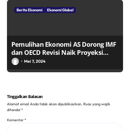
Berita Ekonomi
Ekonomi Global
Pemulihan Ekonomi AS Dorong IMF
dan OECD Revisi Naik Proyeksi
Pertumbuhan Ekonomi Global 2024
Mei 7, 2024
Menjadi 3,1%
Tinggalkan Balasan
Alamat email Anda tidak akan dipublikasikan.
Ruas yang wajib
ditandai
*
Komentar
*