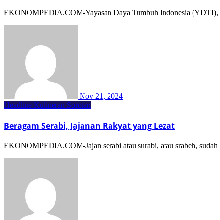
EKONOMPEDIA.COM-Yayasan Daya Tumbuh Indonesia (YDTI), sebag
Nov 21, 2024
Headline
Kulineran
Sorotan
Beragam Serabi, Jajanan Rakyat yang Lezat
EKONOMPEDIA.COM-Jajan serabi atau surabi, atau srabeh, sudah dik