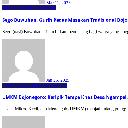
Mar 11, 2025
Jalan-Jalan
Kulineran
Sorotan
Sego Buwuhan, Gurih Pedas Masakan Tradisional Boj
Sego (nasi) Buwuhan. Tentu bukan menu asing bagi warga yang ting
Jan 25, 2025
Ekonomi Lokal
Headline
Kulineran
UMKM Bojonegoro: Keripik Tempe Khas Desa Ngampel,
Usaha Mikro, Kecil, dan Menengah (UMKM) menjadi tulang punggung