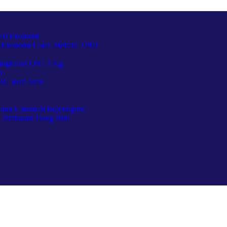
iri Ekonomi
 Ekonomi Lokal Melalui TPID
Pangkalan LPG 3 Kg
a
BU Rest Area
utan Umum di Bojonegoro
 Jambaran Tiung Biru