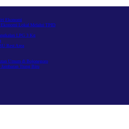
iri Ekonomi
 Ekonomi Lokal Melalui TPID
Pangkalan LPG 3 Kg
a
BU Rest Area
utan Umum di Bojonegoro
 Jambaran Tiung Biru