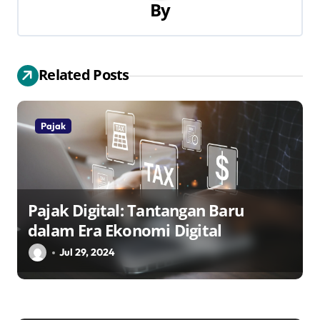
s
By
i
p
Related Posts
o
s
Pajak
Pajak Digital: Tantangan Baru
dalam Era Ekonomi Digital
Jul 29, 2024