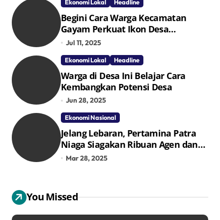
Ekonomi Lokal
Headline
Begini Cara Warga Kecamatan
Gayam Perkuat Ikon Desa
Penggerak Ekonomi Lokal Melalui
Jul 11, 2025
TPID
Ekonomi Lokal
Headline
Warga di Desa Ini Belajar Cara
Kembangkan Potensi Desa
Jun 28, 2025
Ekonomi Nasional
Jelang Lebaran, Pertamina Patra
Niaga Siagakan Ribuan Agen dan
Pangkalan LPG 3 Kg
Mar 28, 2025
You Missed