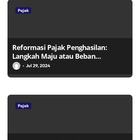
Pajak
Reformasi Pajak Penghasilan:
Langkah Maju atau Beban
Tambahan bagi Wajib Pajak?
Jul 29, 2024
Pajak