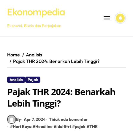
Skip
Ekonompedia
to
content
Ekonomi, Bisnis dan Perpajakan
Home
Analisis
Pajak THR 2024: Benarkah Lebih Tinggi?
Analisis
Pajak
Pajak THR 2024: Benarkah
Lebih Tinggi?
By
Apr 7, 2024
Tidak ada komentar
#
Hari Raya
#
Headline
#
idulfitri
#
pajak
#
THR