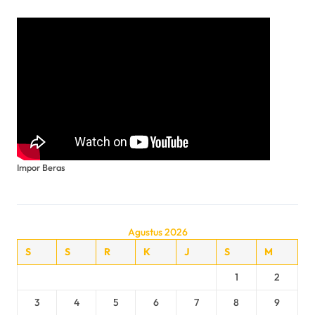
Impor Beras
Agustus 2026
S
S
R
K
J
S
M
1
2
3
4
5
6
7
8
9