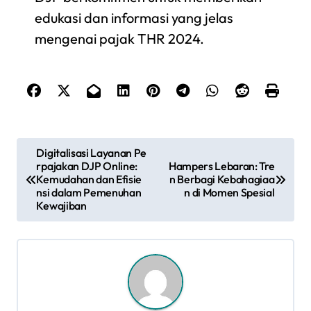
edukasi dan informasi yang jelas
mengenai pajak THR 2024.
N
Digitalisasi Layanan Pe
rpajakan DJP Online:
Hampers Lebaran: Tre
a
Kemudahan dan Efisie
n Berbagi Kebahagiaa
nsi dalam Pemenuhan
n di Momen Spesial
v
Kewajiban
i
g
a