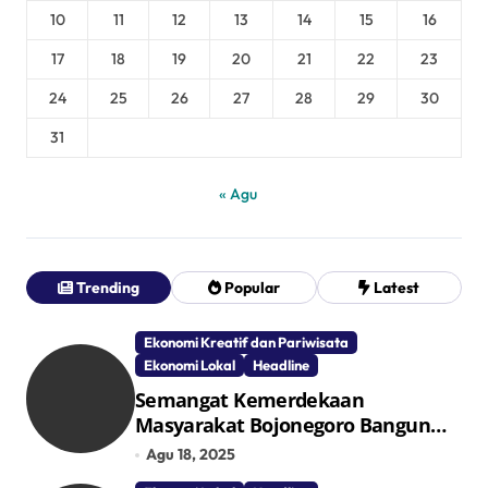
10
11
12
13
14
15
16
17
18
19
20
21
22
23
24
25
26
27
28
29
30
31
« Agu
Trending
Popular
Latest
Ekonomi Kreatif dan Pariwisata
Ekonomi Lokal
Headline
Semangat Kemerdekaan
Masyarakat Bojonegoro Bangun
Desa Mandiri Ekonomi
Agu 18, 2025