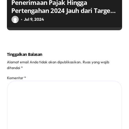
Penerimaan Pajak Hingga
Pertengahan 2024 Jauh dari Target:
Seruan untuk Reformasi dan
Jul 9, 2024
Kepatuhan
Tinggalkan Balasan
Alamat email Anda tidak akan dipublikasikan.
Ruas yang wajib
ditandai
*
Komentar
*