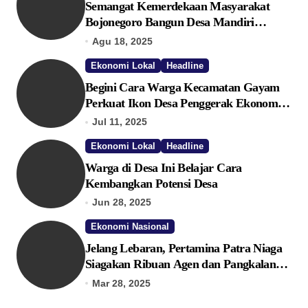
Semangat Kemerdekaan Masyarakat
Bojonegoro Bangun Desa Mandiri
Ekonomi
Agu 18, 2025
Ekonomi Lokal
Headline
Begini Cara Warga Kecamatan Gayam
Perkuat Ikon Desa Penggerak Ekonomi
Lokal Melalui TPID
Jul 11, 2025
Ekonomi Lokal
Headline
Warga di Desa Ini Belajar Cara
Kembangkan Potensi Desa
Jun 28, 2025
Ekonomi Nasional
Jelang Lebaran, Pertamina Patra Niaga
Siagakan Ribuan Agen dan Pangkalan
LPG 3 Kg
Mar 28, 2025