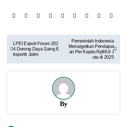
N
Pemerintah Indonesia
LPEI Export Forum 202
Menargetkan Pendapat
a
4 Dorong Daya Saing E
an Per Kapita Rp89,9 J
ksportir Jatim
uta di 2025
v
i
g
a
By
s
i