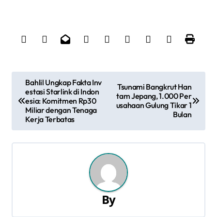
N
Bahlil Ungkap Fakta Inv
Tsunami Bangkrut Han
estasi Starlink di Indon
a
tam Jepang, 1.000 Per
esia: Komitmen Rp30
usahaan Gulung Tikar 1
Miliar dengan Tenaga
Bulan
v
Kerja Terbatas
i
g
a
s
By