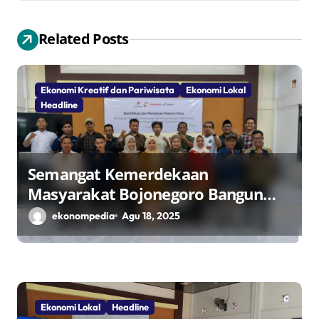
i
p
Related Posts
o
s
Ekonomi Kreatif dan Pariwisata
Ekonomi Lokal
Headline
Semangat Kemerdekaan
Masyarakat Bojonegoro Bangun
Desa Mandiri Ekonomi
ekonompedia
Agu 18, 2025
Ekonomi Lokal
Headline