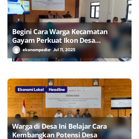
Begini Cara Warga Kecamatan
Gayam Perkuat Ikon Desa
Penggerak Ekonomi Lokal Melalui
ekonompedia
Jul 11, 2025
TPID
Ekonomi Lokal
Headline
Warga di Desa Ini Belajar Cara
Kembangkan Potensi Desa