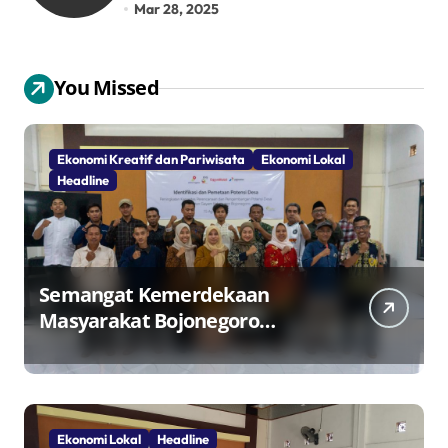
Pangkalan LPG 3 Kg
Mar 28, 2025
You Missed
Ekonomi Kreatif dan Pariwisata
Ekonomi Lokal
Headline
Semangat Kemerdekaan
Masyarakat Bojonegoro
Bangun Desa Mandiri Ekonomi
Ekonomi Lokal
Headline