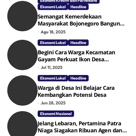
Ekonomi Kreatif dan Pariwisata
Ekonomi Lokal
Headline
Semangat Kemerdekaan
Masyarakat Bojonegoro Bangun
Desa Mandiri Ekonomi
Agu 18, 2025
Ekonomi Lokal
Headline
Begini Cara Warga Kecamatan
Gayam Perkuat Ikon Desa
Penggerak Ekonomi Lokal Melalui
Jul 11, 2025
TPID
Ekonomi Lokal
Headline
Warga di Desa Ini Belajar Cara
Kembangkan Potensi Desa
Jun 28, 2025
Ekonomi Nasional
Jelang Lebaran, Pertamina Patra
Niaga Siagakan Ribuan Agen dan