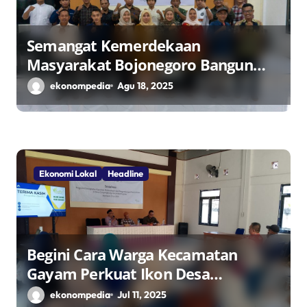
Semangat Kemerdekaan
Masyarakat Bojonegoro Bangun
Desa Mandiri Ekonomi
ekonompedia
Agu 18, 2025
Ekonomi Lokal
Headline
Begini Cara Warga Kecamatan
Gayam Perkuat Ikon Desa
Penggerak Ekonomi Lokal Melalui
ekonompedia
Jul 11, 2025