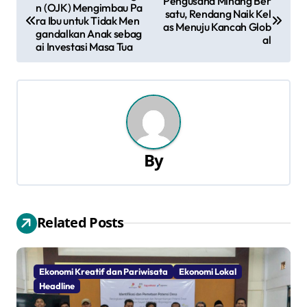
Pengusaha Minang Ber
n (OJK) Mengimbau Pa
a
satu, Rendang Naik Kel
ra Ibu untuk Tidak Men
as Menuju Kancah Glob
gandalkan Anak sebag
al
v
ai Investasi Masa Tua
i
g
a
s
By
i
p
Related Posts
o
s
Ekonomi Kreatif dan Pariwisata
Ekonomi Lokal
Headline