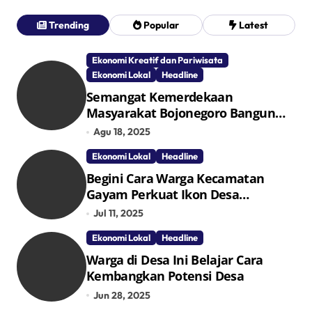
Trending
Popular
Latest
Ekonomi Kreatif dan Pariwisata
Ekonomi Lokal
Headline
Semangat Kemerdekaan
Masyarakat Bojonegoro Bangun
Desa Mandiri Ekonomi
Agu 18, 2025
Ekonomi Lokal
Headline
Begini Cara Warga Kecamatan
Gayam Perkuat Ikon Desa
Penggerak Ekonomi Lokal Melalui
Jul 11, 2025
TPID
Ekonomi Lokal
Headline
Warga di Desa Ini Belajar Cara
Kembangkan Potensi Desa
Jun 28, 2025