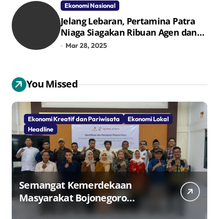
Ekonomi Nasional
Jelang Lebaran, Pertamina Patra
Niaga Siagakan Ribuan Agen dan
Pangkalan LPG 3 Kg
Mar 28, 2025
You Missed
Ekonomi Kreatif dan Pariwisata
Ekonomi Lokal
Headline
Semangat Kemerdekaan
Masyarakat Bojonegoro
Bangun Desa Mandiri Ekonomi