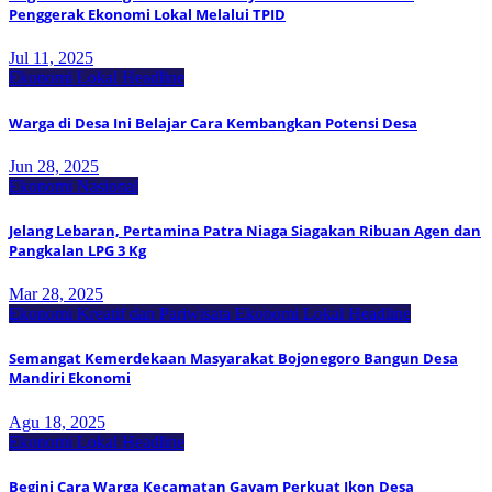
Penggerak Ekonomi Lokal Melalui TPID
Jul 11, 2025
Ekonomi Lokal
Headline
Warga di Desa Ini Belajar Cara Kembangkan Potensi Desa
Jun 28, 2025
Ekonomi Nasional
Jelang Lebaran, Pertamina Patra Niaga Siagakan Ribuan Agen dan
Pangkalan LPG 3 Kg
Mar 28, 2025
Ekonomi Kreatif dan Pariwisata
Ekonomi Lokal
Headline
Semangat Kemerdekaan Masyarakat Bojonegoro Bangun Desa
Mandiri Ekonomi
Agu 18, 2025
Ekonomi Lokal
Headline
Begini Cara Warga Kecamatan Gayam Perkuat Ikon Desa