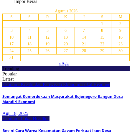
Impor Beras
Agustus 2026
S
S
R
K
J
S
M
1
2
3
4
5
6
7
8
9
10
11
12
13
14
15
16
17
18
19
20
21
22
23
24
25
26
27
28
29
30
31
« Agu
Trending
Popular
Latest
Ekonomi Kreatif dan Pariwisata
Ekonomi Lokal
Headline
Semangat Kemerdekaan Masyarakat Bojonegoro Bangun Desa
Mandiri Ekonomi
Agu 18, 2025
Ekonomi Lokal
Headline
Begini Cara Warga Kecamatan Gayam Perkuat Ikon Desa