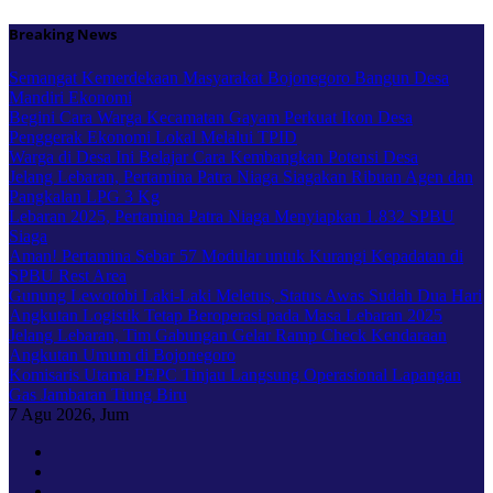
Skip
Breaking News
to
content
Semangat Kemerdekaan Masyarakat Bojonegoro Bangun Desa
Mandiri Ekonomi
Begini Cara Warga Kecamatan Gayam Perkuat Ikon Desa
Penggerak Ekonomi Lokal Melalui TPID
Warga di Desa Ini Belajar Cara Kembangkan Potensi Desa
Jelang Lebaran, Pertamina Patra Niaga Siagakan Ribuan Agen dan
Pangkalan LPG 3 Kg
Lebaran 2025, Pertamina Patra Niaga Menyiapkan 1.832 SPBU
Siaga
Aman! Pertamina Sebar 57 Modular untuk Kurangi Kepadatan di
SPBU Rest Area
Gunung Lewotobi Laki-Laki Meletus, Status Awas Sudah Dua Hari
Angkutan Logistik Tetap Beroperasi pada Masa Lebaran 2025
Jelang Lebaran, Tim Gabungan Gelar Ramp Check Kendaraan
Angkutan Umum di Bojonegoro
Komisaris Utama PEPC Tinjau Langsung Operasional Lapangan
Gas Jambaran Tiung Biru
7
Agu 2026, Jum