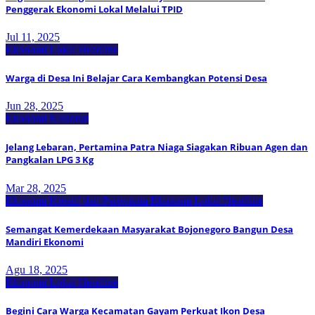
Penggerak Ekonomi Lokal Melalui TPID
Jul 11, 2025
Ekonomi Lokal
Headline
Warga di Desa Ini Belajar Cara Kembangkan Potensi Desa
Jun 28, 2025
Ekonomi Nasional
Jelang Lebaran, Pertamina Patra Niaga Siagakan Ribuan Agen dan
Pangkalan LPG 3 Kg
Mar 28, 2025
Ekonomi Kreatif dan Pariwisata
Ekonomi Lokal
Headline
Semangat Kemerdekaan Masyarakat Bojonegoro Bangun Desa
Mandiri Ekonomi
Agu 18, 2025
Ekonomi Lokal
Headline
Begini Cara Warga Kecamatan Gayam Perkuat Ikon Desa