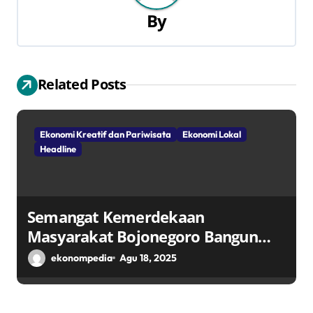
a
By
s
i
Related Posts
p
o
Ekonomi Kreatif dan Pariwisata
Ekonomi Lokal
s
Headline
Semangat Kemerdekaan
Masyarakat Bojonegoro Bangun
Desa Mandiri Ekonomi
ekonompedia
Agu 18, 2025