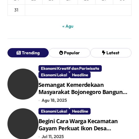
31
« Agu
Trending
Popular
Latest
Ekonomi Kreatif dan Pariwisata
Ekonomi Lokal
Headline
Semangat Kemerdekaan
Masyarakat Bojonegoro Bangun
Desa Mandiri Ekonomi
Agu 18, 2025
Ekonomi Lokal
Headline
Begini Cara Warga Kecamatan
Gayam Perkuat Ikon Desa
Penggerak Ekonomi Lokal Melalui
Jul 11, 2025