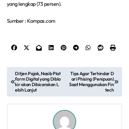
yang lengkap (73 persen).
Sumber : Kompas.com
N
Ditjen Pajak, Nasib Plat
Tips Agar Terhindar D
form Digital yang Diblo
ari Phising (Penipuan)
a
kir akan Dibicarakan L
Saat Menggunakan Fin
ebih Lanjut
tech
v
i
g