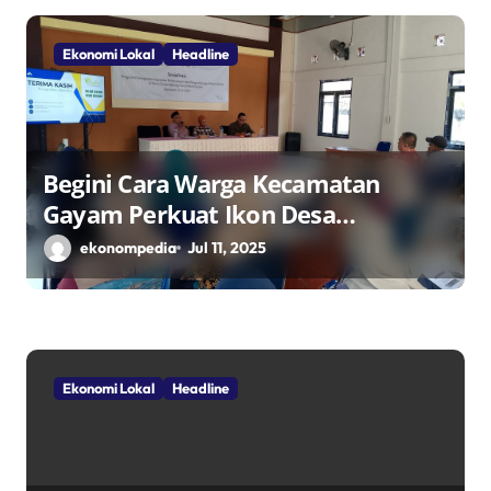
Ekonomi Lokal
Headline
Begini Cara Warga Kecamatan
Gayam Perkuat Ikon Desa
Penggerak Ekonomi Lokal Melalui
ekonompedia
Jul 11, 2025
TPID
Ekonomi Lokal
Headline