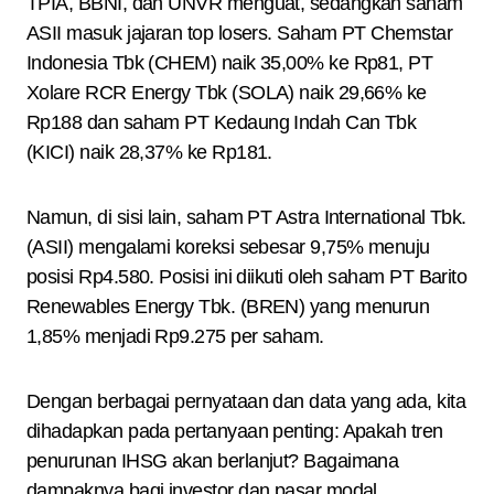
TPIA, BBNI, dan UNVR menguat, sedangkan saham
ASII masuk jajaran top losers. Saham PT Chemstar
Indonesia Tbk (CHEM) naik 35,00% ke Rp81, PT
Xolare RCR Energy Tbk (SOLA) naik 29,66% ke
Rp188 dan saham PT Kedaung Indah Can Tbk
(KICI) naik 28,37% ke Rp181.
Namun, di sisi lain, saham PT Astra International Tbk.
(ASII) mengalami koreksi sebesar 9,75% menuju
posisi Rp4.580. Posisi ini diikuti oleh saham PT Barito
Renewables Energy Tbk. (BREN) yang menurun
1,85% menjadi Rp9.275 per saham.
Dengan berbagai pernyataan dan data yang ada, kita
dihadapkan pada pertanyaan penting: Apakah tren
penurunan IHSG akan berlanjut? Bagaimana
dampaknya bagi investor dan pasar modal