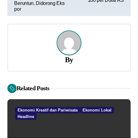
100 per Dolar AS
Beruntun, Didorong Eks
v
por
i
g
a
s
By
i
p
Related Posts
o
s
Ekonomi Kreatif dan Pariwisata
Ekonomi Lokal
Headline