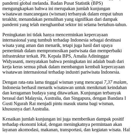
pandemi global melanda. Badan Pusat Statistik (BPS)
mengungkapkan bahwa ini merupakan jumlah kunjungan
wisatawan mancanegara (wisman) terbanyak dalam empat tahun
terakhir, menandakan pemulihan yang signifikan dari dampak
pandemi yang telah menghambat sektor ini selama bertahun-tahun.
Peningkatan ini tidak hanya mencerminkan kepercayaan
internasional yang tumbuh terhadap Indonesia sebagai destinasi
wisata yang aman dan menarik, tetapi juga hasil dari upaya
pemerintah dalam mempromosikan pariwisata dan memperbaiki
infrastruktur terkait. Plt. Kepala BPS, Amalia Adininggar
Widyasanti, menyatakan bahwa peningkatan ini adalah buah dari
kerja keras semua pihak dalam membangun kembali kepercayaan
wisatawan internasional terhadap industri pariwisata Indonesia.
Dengan rata-rata lama tinggal wisman yang mencapai
7,37 malam
,
Indonesia berhasil menarik wisatawan untuk menikmati keindahan
dan keragaman budaya yang ditawarkan. Kunjungan terbanyak
berasal dari Malaysia, Australia, dan Singapura, dengan Bandara I
Gusti Ngurah Rai menjadi pintu masuk utama bagi wisman,
khususnya dari Australia.
Kenaikan jumlah kunjungan ini juga memberikan dampak positif
terhadap ekonomi lokal, dengan meningkatnya permintaan akan
layanan akomodasi, makanan, transportasi, dan kegiatan wisata. Hal