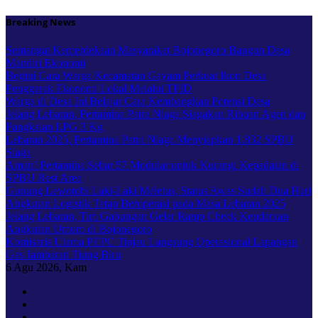
Skip
Breaking News
to
content
Semangat Kemerdekaan Masyarakat Bojonegoro Bangun Desa
Mandiri Ekonomi
Begini Cara Warga Kecamatan Gayam Perkuat Ikon Desa
Penggerak Ekonomi Lokal Melalui TPID
Warga di Desa Ini Belajar Cara Kembangkan Potensi Desa
Jelang Lebaran, Pertamina Patra Niaga Siagakan Ribuan Agen dan
Pangkalan LPG 3 Kg
Lebaran 2025, Pertamina Patra Niaga Menyiapkan 1.832 SPBU
Siaga
Aman! Pertamina Sebar 57 Modular untuk Kurangi Kepadatan di
SPBU Rest Area
Gunung Lewotobi Laki-Laki Meletus, Status Awas Sudah Dua Hari
Angkutan Logistik Tetap Beroperasi pada Masa Lebaran 2025
Jelang Lebaran, Tim Gabungan Gelar Ramp Check Kendaraan
Angkutan Umum di Bojonegoro
Komisaris Utama PEPC Tinjau Langsung Operasional Lapangan
Gas Jambaran Tiung Biru
6
Agu 2026, Kam