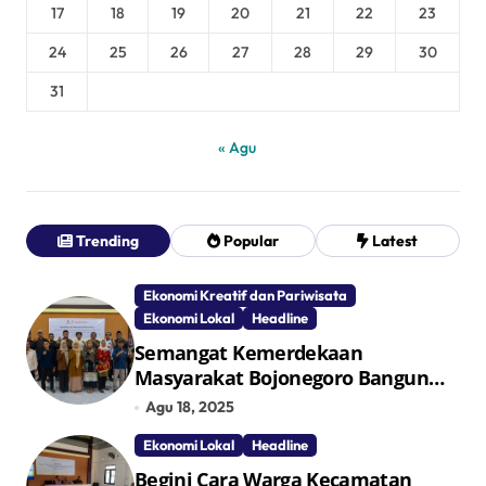
17
18
19
20
21
22
23
24
25
26
27
28
29
30
31
« Agu
Trending
Popular
Latest
Ekonomi Kreatif dan Pariwisata
Ekonomi Lokal
Headline
Semangat Kemerdekaan
Masyarakat Bojonegoro Bangun
Desa Mandiri Ekonomi
Agu 18, 2025
Ekonomi Lokal
Headline
Begini Cara Warga Kecamatan