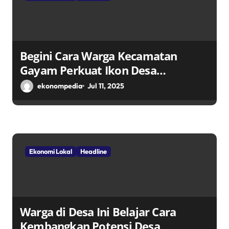
Begini Cara Warga Kecamatan
Gayam Perkuat Ikon Desa
Penggerak Ekonomi Lokal Melalui
ekonompedia
Jul 11, 2025
TPID
Ekonomi Lokal
Headline
Warga di Desa Ini Belajar Cara
Kembangkan Potensi Desa