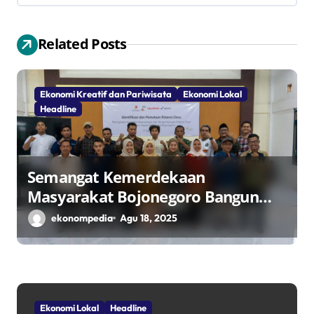
i
Related Posts
p
o
Ekonomi Kreatif dan Pariwisata
Ekonomi Lokal
s
Headline
Semangat Kemerdekaan
Masyarakat Bojonegoro Bangun
Desa Mandiri Ekonomi
ekonompedia
Agu 18, 2025
Ekonomi Lokal
Headline