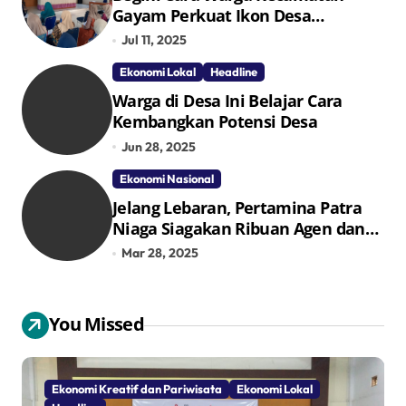
Gayam Perkuat Ikon Desa
Penggerak Ekonomi Lokal Melalui
Jul 11, 2025
TPID
Ekonomi Lokal
Headline
Warga di Desa Ini Belajar Cara
Kembangkan Potensi Desa
Jun 28, 2025
Ekonomi Nasional
Jelang Lebaran, Pertamina Patra
Niaga Siagakan Ribuan Agen dan
Pangkalan LPG 3 Kg
Mar 28, 2025
You Missed
Ekonomi Kreatif dan Pariwisata
Ekonomi Lokal