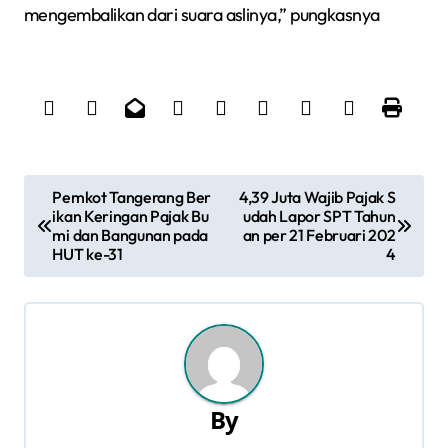
mengembalikan dari suara aslinya,” pungkasnya
N
Pemkot Tangerang Ber
4,39 Juta Wajib Pajak S
ikan Keringan Pajak Bu
udah Lapor SPT Tahun
a
mi dan Bangunan pada
an per 21 Februari 202
HUT ke-31
4
v
i
g
a
By
s