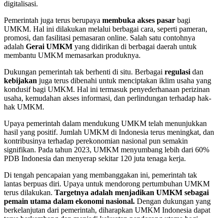
digitalisasi.
Pemerintah juga terus berupaya
membuka akses pasar
bagi
UMKM. Hal ini dilakukan melalui berbagai cara, seperti pameran,
promosi, dan fasilitasi pemasaran online. Salah satu contohnya
adalah
Gerai UMKM
yang didirikan di berbagai daerah untuk
membantu UMKM memasarkan produknya.
Dukungan pemerintah tak berhenti di situ. Berbagai
regulasi
dan
kebijakan
juga terus dibenahi untuk menciptakan iklim usaha yang
kondusif bagi UMKM. Hal ini termasuk penyederhanaan perizinan
usaha, kemudahan akses informasi, dan perlindungan terhadap hak-
hak UMKM.
Upaya pemerintah dalam mendukung UMKM telah menunjukkan
hasil yang positif. Jumlah UMKM di Indonesia terus meningkat, dan
kontribusinya terhadap perekonomian nasional pun semakin
signifikan. Pada tahun 2023, UMKM menyumbang lebih dari 60%
PDB Indonesia dan menyerap sekitar 120 juta tenaga kerja.
Di tengah pencapaian yang membanggakan ini, pemerintah tak
lantas berpuas diri. Upaya untuk mendorong pertumbuhan UMKM
terus dilakukan.
Targetnya adalah menjadikan UMKM sebagai
pemain utama dalam ekonomi nasional.
Dengan dukungan yang
berkelanjutan dari pemerintah, diharapkan UMKM Indonesia dapat