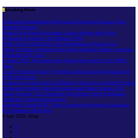
Skip
Breaking News
to
content
Semangat Kemerdekaan Masyarakat Bojonegoro Bangun Desa
Mandiri Ekonomi
Begini Cara Warga Kecamatan Gayam Perkuat Ikon Desa
Penggerak Ekonomi Lokal Melalui TPID
Warga di Desa Ini Belajar Cara Kembangkan Potensi Desa
Jelang Lebaran, Pertamina Patra Niaga Siagakan Ribuan Agen dan
Pangkalan LPG 3 Kg
Lebaran 2025, Pertamina Patra Niaga Menyiapkan 1.832 SPBU
Siaga
Aman! Pertamina Sebar 57 Modular untuk Kurangi Kepadatan di
SPBU Rest Area
Gunung Lewotobi Laki-Laki Meletus, Status Awas Sudah Dua Hari
Angkutan Logistik Tetap Beroperasi pada Masa Lebaran 2025
Jelang Lebaran, Tim Gabungan Gelar Ramp Check Kendaraan
Angkutan Umum di Bojonegoro
Komisaris Utama PEPC Tinjau Langsung Operasional Lapangan
Gas Jambaran Tiung Biru
9
Agu 2026, Ming