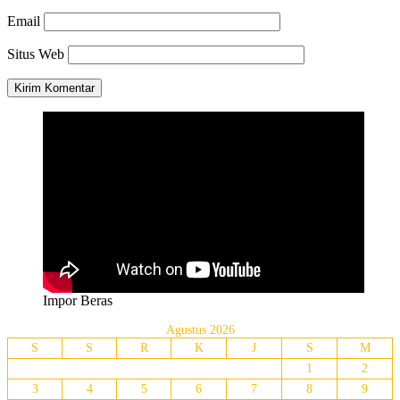
Email
Situs Web
Impor Beras
Agustus 2026
S
S
R
K
J
S
M
1
2
3
4
5
6
7
8
9