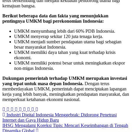
terus berkembang dan menjadi kekuatan pendorong utama bagi
kemajuan bangsa.
Berikut beberapa data dan fakta yang menunjukkan
pentingnya UMKM bagi perekonomian Indonesia:
UMKM menyumbang lebih dari 60% PDB Indonesia.
UMKM menyerap sekitar 120 juta tenaga kerja.
UMKM menjadi sumber pendapatan utama bagi sebagian
besar masyarakat Indonesia.
UMKM memiliki daya tahan yang kuat terhadap krisis
ekonomi.
UMKM memiliki potensi besar untuk meningkatkan ekspor
non-migas Indonesia.
Dukungan pemerintah terhadap UMKM merupakan investasi
yang tepat untuk masa depan Indonesia.
Dengan terus
memberdayakan UMKM, pemerintah dapat menciptakan lapangan
kerja yang lebih banyak, meningkatkan pendapatan masyarakat, dan
memperkuat ketahanan ekonomi nasional.
Navigasi
Industri Digital Indonesia Menggebrak: Didorong Penetrasi
Internet dan Gaya Hidup Baru
pos
IHSG Mengalami Koreksi Tipis: Mencari Keseimbangan di Tengah
Dinamika Global