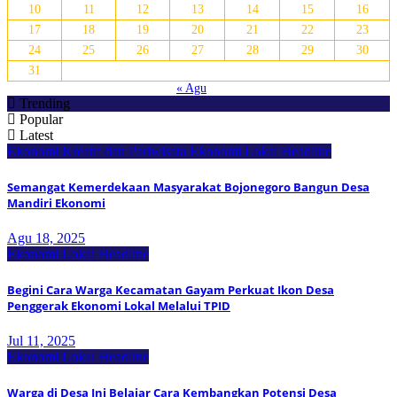
10
11
12
13
14
15
16
17
18
19
20
21
22
23
24
25
26
27
28
29
30
31
« Agu
Trending
Popular
Latest
Ekonomi Kreatif dan Pariwisata
Ekonomi Lokal
Headline
Semangat Kemerdekaan Masyarakat Bojonegoro Bangun Desa
Mandiri Ekonomi
Agu 18, 2025
Ekonomi Lokal
Headline
Begini Cara Warga Kecamatan Gayam Perkuat Ikon Desa
Penggerak Ekonomi Lokal Melalui TPID
Jul 11, 2025
Ekonomi Lokal
Headline
Warga di Desa Ini Belajar Cara Kembangkan Potensi Desa