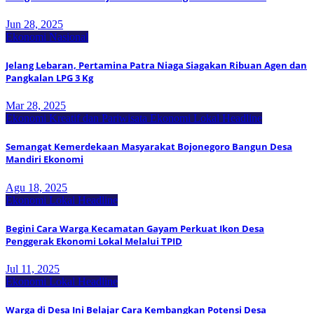
Jun 28, 2025
Ekonomi Nasional
Jelang Lebaran, Pertamina Patra Niaga Siagakan Ribuan Agen dan
Pangkalan LPG 3 Kg
Mar 28, 2025
Ekonomi Kreatif dan Pariwisata
Ekonomi Lokal
Headline
Semangat Kemerdekaan Masyarakat Bojonegoro Bangun Desa
Mandiri Ekonomi
Agu 18, 2025
Ekonomi Lokal
Headline
Begini Cara Warga Kecamatan Gayam Perkuat Ikon Desa
Penggerak Ekonomi Lokal Melalui TPID
Jul 11, 2025
Ekonomi Lokal
Headline
Warga di Desa Ini Belajar Cara Kembangkan Potensi Desa