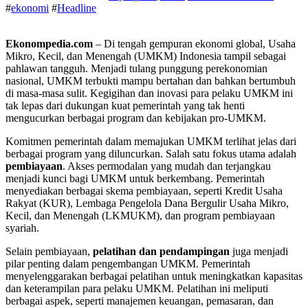
#
ekonomi
#
Headline
Ekonompedia.com
– Di tengah gempuran ekonomi global, Usaha
Mikro, Kecil, dan Menengah (UMKM) Indonesia tampil sebagai
pahlawan tangguh. Menjadi tulang punggung perekonomian
nasional, UMKM terbukti mampu bertahan dan bahkan bertumbuh
di masa-masa sulit. Kegigihan dan inovasi para pelaku UMKM ini
tak lepas dari dukungan kuat pemerintah yang tak henti
mengucurkan berbagai program dan kebijakan pro-UMKM.
Komitmen pemerintah dalam memajukan UMKM terlihat jelas dari
berbagai program yang diluncurkan. Salah satu fokus utama adalah
pembiayaan
. Akses permodalan yang mudah dan terjangkau
menjadi kunci bagi UMKM untuk berkembang. Pemerintah
menyediakan berbagai skema pembiayaan, seperti Kredit Usaha
Rakyat (KUR), Lembaga Pengelola Dana Bergulir Usaha Mikro,
Kecil, dan Menengah (LKMUKM), dan program pembiayaan
syariah.
Selain pembiayaan,
pelatihan dan pendampingan
juga menjadi
pilar penting dalam pengembangan UMKM. Pemerintah
menyelenggarakan berbagai pelatihan untuk meningkatkan kapasitas
dan keterampilan para pelaku UMKM. Pelatihan ini meliputi
berbagai aspek, seperti manajemen keuangan, pemasaran, dan