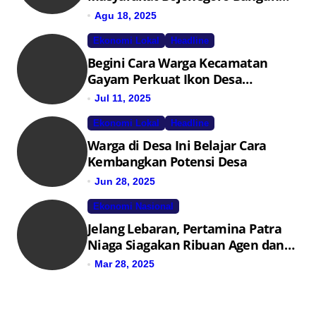
Desa Mandiri Ekonomi
Agu 18, 2025
Ekonomi Lokal
Headline
Begini Cara Warga Kecamatan
Gayam Perkuat Ikon Desa
Penggerak Ekonomi Lokal Melalui
Jul 11, 2025
TPID
Ekonomi Lokal
Headline
Warga di Desa Ini Belajar Cara
Kembangkan Potensi Desa
Jun 28, 2025
Ekonomi Nasional
Jelang Lebaran, Pertamina Patra
Niaga Siagakan Ribuan Agen dan
Pangkalan LPG 3 Kg
Mar 28, 2025