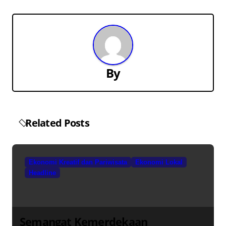
i
g
a
s
By
i
p
o
Related Posts
s
Ekonomi Kreatif dan Pariwisata
Ekonomi Lokal
Headline
Semangat Kemerdekaan