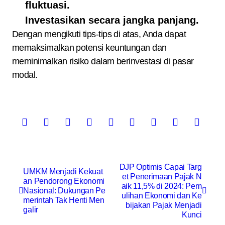
fluktuasi.
Investasikan secara jangka panjang.
Dengan mengikuti tips-tips di atas, Anda dapat
memaksimalkan potensi keuntungan dan
meminimalkan risiko dalam berinvestasi di pasar
modal.
N
DJP Optimis Capai Targ
UMKM Menjadi Kekuat
et Penerimaan Pajak N
a
an Pendorong Ekonomi
aik 11,5% di 2024: Pem
Nasional: Dukungan Pe
ulihan Ekonomi dan Ke
v
merintah Tak Henti Men
bijakan Pajak Menjadi
galir
Kunci