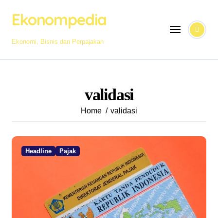
Skip
Ekonompedia
to
content
Ekonomi, Bisnis dan Perpajakan
validasi
Home
validasi
Headline
Pajak