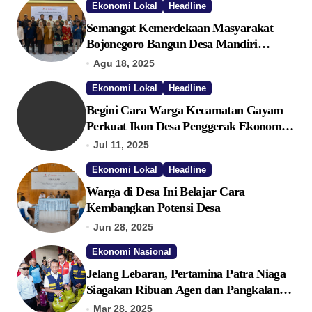
Ekonomi Lokal
Headline
Semangat Kemerdekaan Masyarakat
Bojonegoro Bangun Desa Mandiri
Ekonomi
Agu 18, 2025
Ekonomi Lokal
Headline
Begini Cara Warga Kecamatan Gayam
Perkuat Ikon Desa Penggerak Ekonomi
Lokal Melalui TPID
Jul 11, 2025
Ekonomi Lokal
Headline
Warga di Desa Ini Belajar Cara
Kembangkan Potensi Desa
Jun 28, 2025
Ekonomi Nasional
Jelang Lebaran, Pertamina Patra Niaga
Siagakan Ribuan Agen dan Pangkalan
LPG 3 Kg
Mar 28, 2025