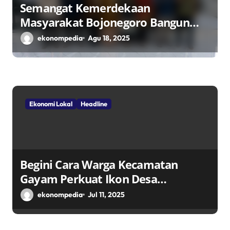
Semangat Kemerdekaan
Masyarakat Bojonegoro Bangun
Desa Mandiri Ekonomi
ekonompedia
Agu 18, 2025
Ekonomi Lokal
Headline
Begini Cara Warga Kecamatan
Gayam Perkuat Ikon Desa
Penggerak Ekonomi Lokal Melalui
ekonompedia
Jul 11, 2025
TPID