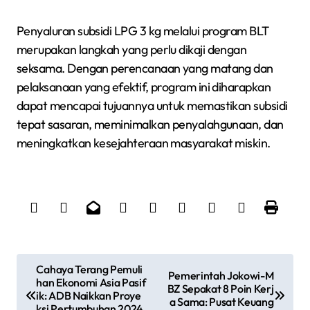
Penyaluran subsidi LPG 3 kg melalui program BLT
merupakan langkah yang perlu dikaji dengan
seksama. Dengan perencanaan yang matang dan
pelaksanaan yang efektif, program ini diharapkan
dapat mencapai tujuannya untuk memastikan subsidi
tepat sasaran, meminimalkan penyalahgunaan, dan
meningkatkan kesejahteraan masyarakat miskin.
N
Cahaya Terang Pemuli
Pemerintah Jokowi-M
han Ekonomi Asia Pasif
a
BZ Sepakat 8 Poin Kerj
ik: ADB Naikkan Proye
a Sama: Pusat Keuang
ksi Pertumbuhan 2024