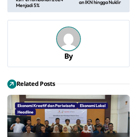
an IKN hingga Nuklir
v
Menjadi 5%
i
g
a
s
By
i
p
Related Posts
o
s
Ekonomi Kreatif dan Pariwisata
Ekonomi Lokal
Headline