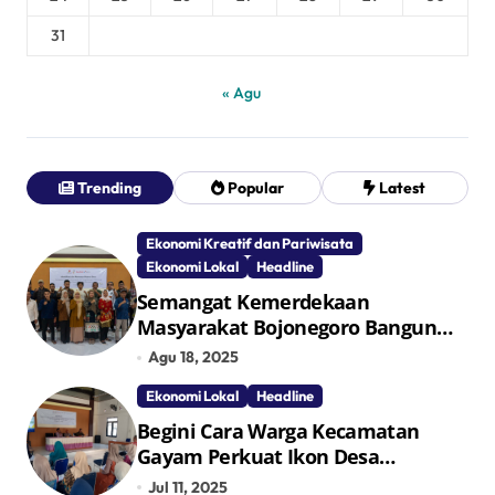
31
« Agu
Trending
Popular
Latest
Ekonomi Kreatif dan Pariwisata
Ekonomi Lokal
Headline
Semangat Kemerdekaan
Masyarakat Bojonegoro Bangun
Desa Mandiri Ekonomi
Agu 18, 2025
Ekonomi Lokal
Headline
Begini Cara Warga Kecamatan
Gayam Perkuat Ikon Desa
Penggerak Ekonomi Lokal Melalui
Jul 11, 2025