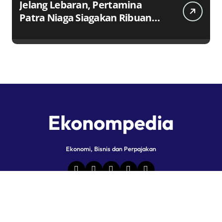
Jelang Lebaran, Pertamina
Patra Niaga Siagakan Ribuan
Agen dan Pangkalan LPG 3 Kg
Ekonompedia
Ekonomi, Bisnis dan Perpajakan
Copyright © All rights reserved
|
Newspaperup
by
Themeansar
.