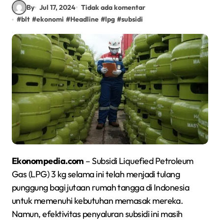
By
Jul 17, 2024
Tidak ada komentar
#
blt
#
ekonomi
#
Headline
#
lpg
#
subsidi
Ekonompedia.com
– Subsidi Liquefied Petroleum
Gas (LPG) 3 kg selama ini telah menjadi tulang
punggung bagi jutaan rumah tangga di Indonesia
untuk memenuhi kebutuhan memasak mereka.
Namun, efektivitas penyaluran subsidi ini masih