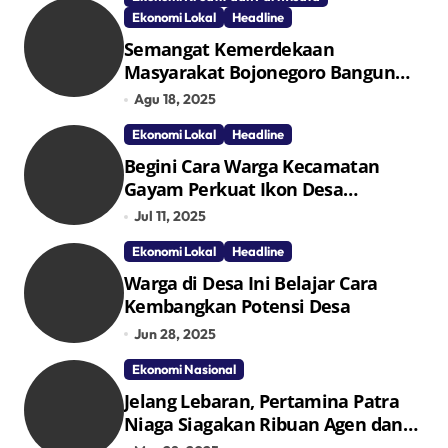
Ekonomi Lokal
Headline
Semangat Kemerdekaan
Masyarakat Bojonegoro Bangun
Desa Mandiri Ekonomi
Agu 18, 2025
Ekonomi Lokal
Headline
Begini Cara Warga Kecamatan
Gayam Perkuat Ikon Desa
Penggerak Ekonomi Lokal Melalui
Jul 11, 2025
TPID
Ekonomi Lokal
Headline
Warga di Desa Ini Belajar Cara
Kembangkan Potensi Desa
Jun 28, 2025
Ekonomi Nasional
Jelang Lebaran, Pertamina Patra
Niaga Siagakan Ribuan Agen dan
Pangkalan LPG 3 Kg