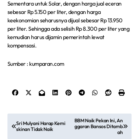
Sementara untuk Solar, dengan harga jual eceran
sebesar Rp 5.150 per liter, dengan harga
keekonomian seharusnya dijual sebesar Rp 13.950
per liter. Sehingga ada selisih Rp 8.300 per liter yang
kemudian harus dijamin pemerintah lewat
kompensasi.
Sumber : kumparan.com
N
BBM Naik Pekan Ini, An
Sri Mulyani Harap Kemi
ggaran Bansos Ditamb
a
skinan Tidak Naik
ah