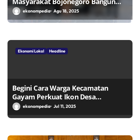
Masyarakat Bojonegoro Bangun
Desa Mandiri Ekonomi
ekonompedia
Agu 18, 2025
Ekonomi Lokal
Headline
Begini Cara Warga Kecamatan
Gayam Perkuat Ikon Desa
Penggerak Ekonomi Lokal Melalui
ekonompedia
Jul 11, 2025
TPID