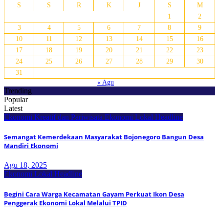
S
S
R
K
J
S
M
1
2
3
4
5
6
7
8
9
10
11
12
13
14
15
16
17
18
19
20
21
22
23
24
25
26
27
28
29
30
31
« Agu
Trending
Popular
Latest
Ekonomi Kreatif dan Pariwisata
Ekonomi Lokal
Headline
Semangat Kemerdekaan Masyarakat Bojonegoro Bangun Desa
Mandiri Ekonomi
Agu 18, 2025
Ekonomi Lokal
Headline
Begini Cara Warga Kecamatan Gayam Perkuat Ikon Desa
Penggerak Ekonomi Lokal Melalui TPID