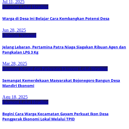
Jul 11, 2025
Ekonomi Lokal
Headline
Warga di Desa Ini Belajar Cara Kembangkan Potensi Desa
Jun 28, 2025
Ekonomi Nasional
Jelang Lebaran, Pertamina Patra Niaga Siagakan Ribuan Agen dan
Pangkalan LPG 3 Kg
Mar 28, 2025
Ekonomi Kreatif dan Pariwisata
Ekonomi Lokal
Headline
Semangat Kemerdekaan Masyarakat Bojonegoro Bangun Desa
Mandiri Ekonomi
Agu 18, 2025
Ekonomi Lokal
Headline
Begini Cara Warga Kecamatan Gayam Perkuat Ikon Desa
Penggerak Ekonomi Lokal Melalui TPID