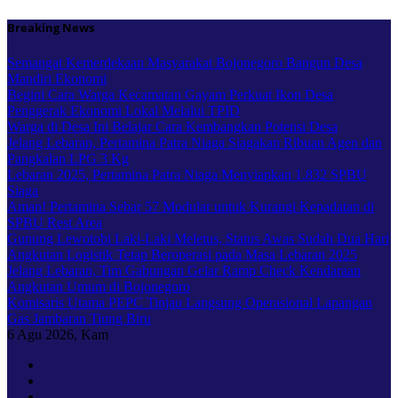
Skip
Breaking News
to
content
Semangat Kemerdekaan Masyarakat Bojonegoro Bangun Desa
Mandiri Ekonomi
Begini Cara Warga Kecamatan Gayam Perkuat Ikon Desa
Penggerak Ekonomi Lokal Melalui TPID
Warga di Desa Ini Belajar Cara Kembangkan Potensi Desa
Jelang Lebaran, Pertamina Patra Niaga Siagakan Ribuan Agen dan
Pangkalan LPG 3 Kg
Lebaran 2025, Pertamina Patra Niaga Menyiapkan 1.832 SPBU
Siaga
Aman! Pertamina Sebar 57 Modular untuk Kurangi Kepadatan di
SPBU Rest Area
Gunung Lewotobi Laki-Laki Meletus, Status Awas Sudah Dua Hari
Angkutan Logistik Tetap Beroperasi pada Masa Lebaran 2025
Jelang Lebaran, Tim Gabungan Gelar Ramp Check Kendaraan
Angkutan Umum di Bojonegoro
Komisaris Utama PEPC Tinjau Langsung Operasional Lapangan
Gas Jambaran Tiung Biru
6
Agu 2026, Kam