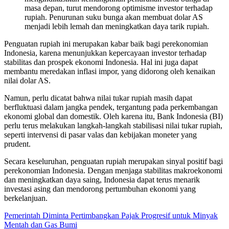
masa depan, turut mendorong optimisme investor terhadap
rupiah. Penurunan suku bunga akan membuat dolar AS
menjadi lebih lemah dan meningkatkan daya tarik rupiah.
Penguatan rupiah ini merupakan kabar baik bagi perekonomian
Indonesia, karena menunjukkan kepercayaan investor terhadap
stabilitas dan prospek ekonomi Indonesia. Hal ini juga dapat
membantu meredakan inflasi impor, yang didorong oleh kenaikan
nilai dolar AS.
Namun, perlu dicatat bahwa nilai tukar rupiah masih dapat
berfluktuasi dalam jangka pendek, tergantung pada perkembangan
ekonomi global dan domestik. Oleh karena itu, Bank Indonesia (BI)
perlu terus melakukan langkah-langkah stabilisasi nilai tukar rupiah,
seperti intervensi di pasar valas dan kebijakan moneter yang
prudent.
Secara keseluruhan, penguatan rupiah merupakan sinyal positif bagi
perekonomian Indonesia. Dengan menjaga stabilitas makroekonomi
dan meningkatkan daya saing, Indonesia dapat terus menarik
investasi asing dan mendorong pertumbuhan ekonomi yang
berkelanjuan.
Navigasi
Pemerintah Diminta Pertimbangkan Pajak Progresif untuk Minyak
Mentah dan Gas Bumi