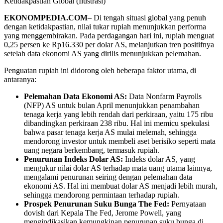
EKONOMPEDIA.COM
– Di tengah situasi global yang penuh
dengan ketidakpastian, nilai tukar rupiah menunjukkan performa
yang menggembirakan. Pada perdagangan hari ini, rupiah menguat
0,25 persen ke Rp16.330 per dolar AS, melanjutkan tren positifnya
setelah data ekonomi AS yang dirilis menunjukkan pelemahan.
Penguatan rupiah ini didorong oleh beberapa faktor utama, di
antaranya:
Pelemahan Data Ekonomi AS:
Data Nonfarm Payrolls
(NFP) AS untuk bulan April menunjukkan penambahan
tenaga kerja yang lebih rendah dari perkiraan, yaitu 175 ribu
dibandingkan perkiraan 238 ribu. Hal ini memicu spekulasi
bahwa pasar tenaga kerja AS mulai melemah, sehingga
mendorong investor untuk membeli aset berisiko seperti mata
uang negara berkembang, termasuk rupiah.
Penurunan Indeks Dolar AS:
Indeks dolar AS, yang
mengukur nilai dolar AS terhadap mata uang utama lainnya,
mengalami penurunan seiring dengan pelemahan data
ekonomi AS. Hal ini membuat dolar AS menjadi lebih murah,
sehingga mendorong permintaan terhadap rupiah.
Prospek Penurunan Suku Bunga The Fed:
Pernyataan
dovish dari Kepala The Fed, Jerome Powell, yang
mengindikasikan kemungkinan penurunan suku bunga di