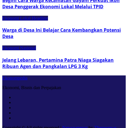
Begini Cara Warga Kecamatan Gayam Perkuat Ikon
Desa Penggerak Ekonomi Lokal Melalui TPID
Ekonomi Lokal
Headline
Warga di Desa Ini Belajar Cara Kembangkan Potensi
Desa
Ekonomi Nasional
Jelang Lebaran, Pertamina Patra Niaga Siagakan
Ribuan Agen dan Pangkalan LPG 3 Kg
Ekonompedia
Ekonomi, Bisnis dan Perpajakan
Copyright © All rights reserved
|
Newspaperup
by
Themeansar
.