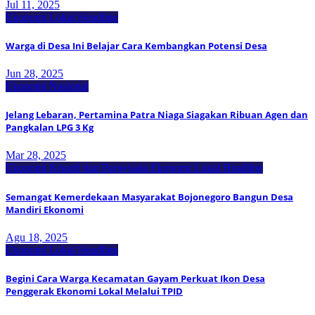
Jul 11, 2025
Ekonomi Lokal
Headline
Warga di Desa Ini Belajar Cara Kembangkan Potensi Desa
Jun 28, 2025
Ekonomi Nasional
Jelang Lebaran, Pertamina Patra Niaga Siagakan Ribuan Agen dan
Pangkalan LPG 3 Kg
Mar 28, 2025
Ekonomi Kreatif dan Pariwisata
Ekonomi Lokal
Headline
Semangat Kemerdekaan Masyarakat Bojonegoro Bangun Desa
Mandiri Ekonomi
Agu 18, 2025
Ekonomi Lokal
Headline
Begini Cara Warga Kecamatan Gayam Perkuat Ikon Desa
Penggerak Ekonomi Lokal Melalui TPID