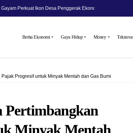
 Gayam Perkuat Ikon Desa Penggerak Ekonomi Lokal Melalui 
ra Kembangkan Potensi Desa
tra Niaga Siagakan Ribuan Agen dan Pangkalan LPG 3 Kg
Berita Ekonomi
Gaya Hidup
Money
Teknova
ra Niaga Menyiapkan 1.832 SPBU Siaga
ular untuk Kurangi Kepadatan di SPBU Rest Area
letus, Status Awas Sudah Dua Hari
 Pajak Progresif untuk Minyak Mentah dan Gas Bumi
perasi pada Masa Lebaran 2025
n Gelar Ramp Check Kendaraan Angkutan Umum di Bojonegor
 Langsung Operasional Lapangan Gas Jambaran Tiung Biru
a Pertimbangkan
rakat Bojonegoro Bangun Desa Mandiri Ekonomi
tuk Minyak Mentah