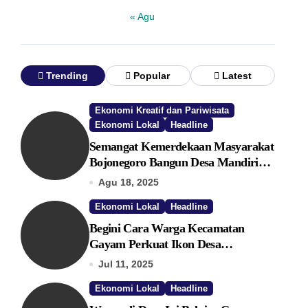
« Agu
Trending
Popular
Latest
Ekonomi Kreatif dan Pariwisata
Ekonomi Lokal
Headline
Semangat Kemerdekaan Masyarakat
Bojonegoro Bangun Desa Mandiri
Ekonomi
Agu 18, 2025
Ekonomi Lokal
Headline
Begini Cara Warga Kecamatan
Gayam Perkuat Ikon Desa
Penggerak Ekonomi Lokal Melalui
Jul 11, 2025
TPID
Ekonomi Lokal
Headline