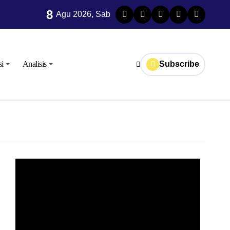
8
TPID
Agu 2026, Sab
si
Analisis
Subscribe
o