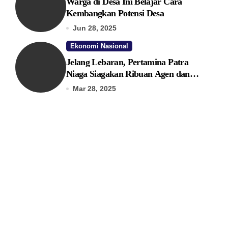
Warga di Desa Ini Belajar Cara
Kembangkan Potensi Desa
Jun 28, 2025
Ekonomi Nasional
Jelang Lebaran, Pertamina Patra
Niaga Siagakan Ribuan Agen dan
Pangkalan LPG 3 Kg
Mar 28, 2025