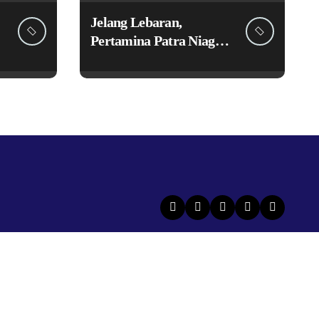
Jelang Lebaran,
Pertamina Patra Niaga
Siagakan Ribuan Agen
dan Pangkalan LPG 3
Kg