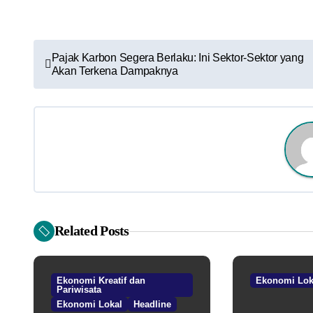
N
Pajak Karbon Segera Berlaku: Ini Sektor-Sektor yang
Akan Terkena Dampaknya
a
v
i
g
a
s
Related Posts
i
p
Ekonomi Kreatif dan
Ekonomi Lok
Pariwisata
o
Ekonomi Lokal
Headline