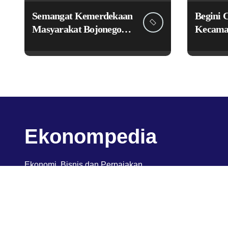
Semangat Kemerdekaan
Begini 
Masyarakat Bojonegoro
Kecama
Bangun Desa Mandiri
Perkuat
Ekonomi
Pengge
Lokal M
Ekonompedia
Ekonomi, Bisnis dan Perpajakan