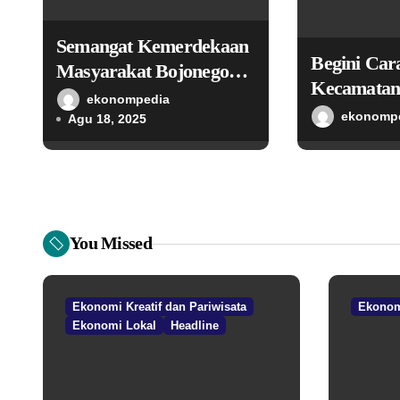
s
Semangat Kemerdekaan
Begini Ca
Masyarakat Bojonegoro
Kecamata
Bangun Desa Mandiri
ekonompedia
Perkuat Ik
ekonomp
Ekonomi
Agu 18, 2025
Penggerak
Lokal Mela
You Missed
Ekonomi Kreatif dan Pariwisata
Ekonom
Ekonomi Lokal
Headline