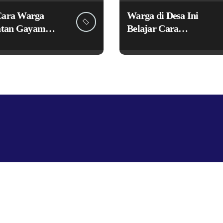
Cara Warga
Warga di Desa Ini
tan Gayam
Belajar Cara
 Ikon Desa
Kembangkan Potensi
rak Ekonomi
Desa
elalui TPID
Copyright © All rights reserved
|
Newspaperup
by
Themeansar
.