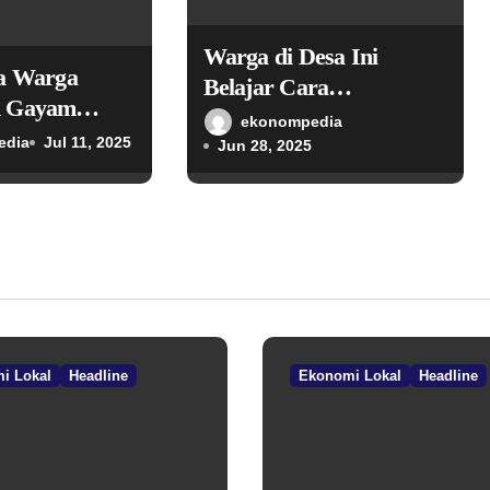
Warga di Desa Ini
ra Warga
Belajar Cara
n Gayam
Kembangkan Potensi
ekonompedia
on Desa
edia
Jul 11, 2025
Desa
Jun 28, 2025
 Ekonomi
lui TPID
i Lokal
Headline
Ekonomi Lokal
Headline