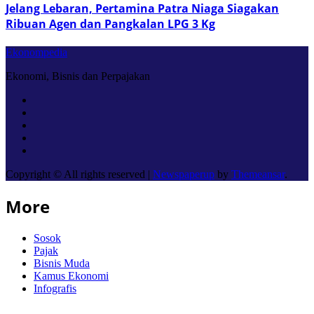
Jelang Lebaran, Pertamina Patra Niaga Siagakan
Ribuan Agen dan Pangkalan LPG 3 Kg
Ekonompedia
Ekonomi, Bisnis dan Perpajakan
Copyright © All rights reserved
|
Newspaperup
by
Themeansar
.
More
Sosok
Pajak
Bisnis Muda
Kamus Ekonomi
Infografis