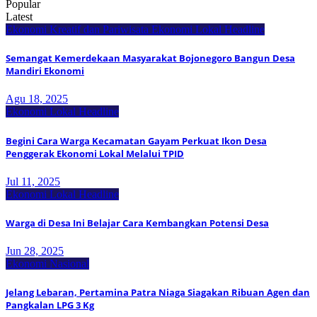
Popular
Latest
Ekonomi Kreatif dan Pariwisata
Ekonomi Lokal
Headline
Semangat Kemerdekaan Masyarakat Bojonegoro Bangun Desa
Mandiri Ekonomi
Agu 18, 2025
Ekonomi Lokal
Headline
Begini Cara Warga Kecamatan Gayam Perkuat Ikon Desa
Penggerak Ekonomi Lokal Melalui TPID
Jul 11, 2025
Ekonomi Lokal
Headline
Warga di Desa Ini Belajar Cara Kembangkan Potensi Desa
Jun 28, 2025
Ekonomi Nasional
Jelang Lebaran, Pertamina Patra Niaga Siagakan Ribuan Agen dan
Pangkalan LPG 3 Kg