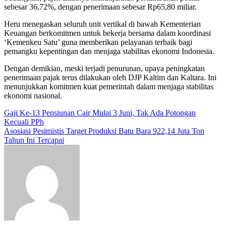
sebesar 36,72%, dengan penerimaan sebesar Rp65,80 miliar.
Heru menegaskan seluruh unit vertikal di bawah Kementerian
Keuangan berkomitmen untuk bekerja bersama dalam koordinasi
‘Kemenkeu Satu’ guna memberikan pelayanan terbaik bagi
pemangku kepentingan dan menjaga stabilitas ekonomi Indonesia.
Dengan demikian, meski terjadi penurunan, upaya peningkatan
penerimaan pajak terus dilakukan oleh DJP Kaltim dan Kaltara. Ini
menunjukkan komitmen kuat pemerintah dalam menjaga stabilitas
ekonomi nasional.
Navigasi
Gaji Ke-13 Pensiunan Cair Mulai 3 Juni, Tak Ada Potongan
Kecuali PPh
pos
Asosiasi Pesimistis Target Produksi Batu Bara 922,14 Juta Ton
Tahun Ini Tercapai