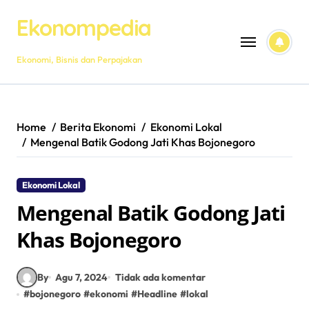
Skip
Ekonompedia
to
content
Ekonomi, Bisnis dan Perpajakan
Home
Berita Ekonomi
Ekonomi Lokal
Mengenal Batik Godong Jati Khas Bojonegoro
Ekonomi Lokal
Mengenal Batik Godong Jati
Khas Bojonegoro
By
Agu 7, 2024
Tidak ada komentar
#
bojonegoro
#
ekonomi
#
Headline
#
lokal