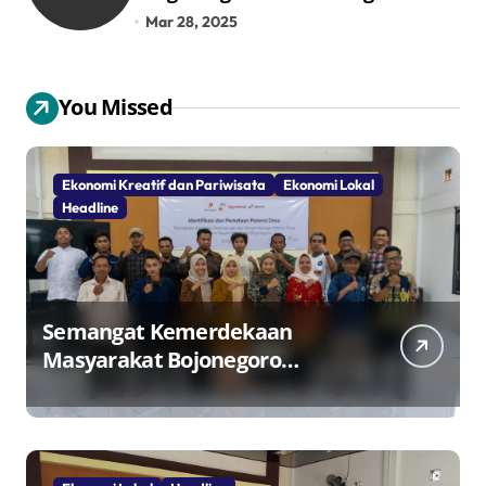
Pangkalan LPG 3 Kg
Mar 28, 2025
You Missed
Ekonomi Kreatif dan Pariwisata
Ekonomi Lokal
Headline
Semangat Kemerdekaan
Masyarakat Bojonegoro
Bangun Desa Mandiri Ekonomi