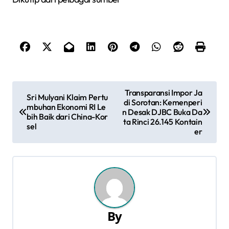
N
Transparansi Impor Ja
Sri Mulyani Klaim Pertu
di Sorotan: Kemenperi
a
mbuhan Ekonomi RI Le
n Desak DJBC Buka Da
bih Baik dari China-Kor
ta Rinci 26.145 Kontain
sel
v
er
i
g
a
s
By