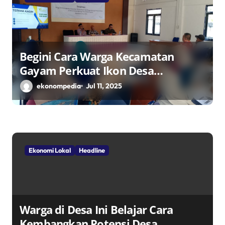
Begini Cara Warga Kecamatan
Gayam Perkuat Ikon Desa
Penggerak Ekonomi Lokal Melalui
ekonompedia
Jul 11, 2025
TPID
Ekonomi Lokal
Headline
Warga di Desa Ini Belajar Cara
Kembangkan Potensi Desa