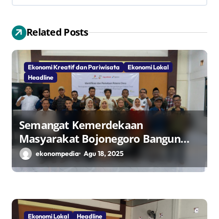
i
p
Related Posts
o
s
Ekonomi Kreatif dan Pariwisata
Ekonomi Lokal
Headline
Semangat Kemerdekaan
Masyarakat Bojonegoro Bangun
Desa Mandiri Ekonomi
ekonompedia
Agu 18, 2025
Ekonomi Lokal
Headline