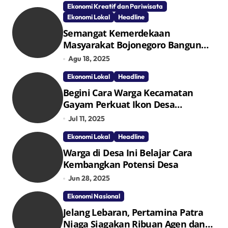
Ekonomi Kreatif dan Pariwisata
Ekonomi Lokal
Headline
Semangat Kemerdekaan
Masyarakat Bojonegoro Bangun
Desa Mandiri Ekonomi
Agu 18, 2025
Ekonomi Lokal
Headline
Begini Cara Warga Kecamatan
Gayam Perkuat Ikon Desa
Penggerak Ekonomi Lokal Melalui
Jul 11, 2025
TPID
Ekonomi Lokal
Headline
Warga di Desa Ini Belajar Cara
Kembangkan Potensi Desa
Jun 28, 2025
Ekonomi Nasional
Jelang Lebaran, Pertamina Patra
Niaga Siagakan Ribuan Agen dan