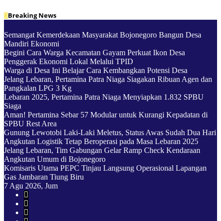
Skip
Breaking News
to
content
Semangat Kemerdekaan Masyarakat Bojonegoro Bangun Desa
Mandiri Ekonomi
Begini Cara Warga Kecamatan Gayam Perkuat Ikon Desa
Penggerak Ekonomi Lokal Melalui TPID
Warga di Desa Ini Belajar Cara Kembangkan Potensi Desa
Jelang Lebaran, Pertamina Patra Niaga Siagakan Ribuan Agen dan
Pangkalan LPG 3 Kg
Lebaran 2025, Pertamina Patra Niaga Menyiapkan 1.832 SPBU
Siaga
Aman! Pertamina Sebar 57 Modular untuk Kurangi Kepadatan di
SPBU Rest Area
Gunung Lewotobi Laki-Laki Meletus, Status Awas Sudah Dua Hari
Angkutan Logistik Tetap Beroperasi pada Masa Lebaran 2025
Jelang Lebaran, Tim Gabungan Gelar Ramp Check Kendaraan
Angkutan Umum di Bojonegoro
Komisaris Utama PEPC Tinjau Langsung Operasional Lapangan
Gas Jambaran Tiung Biru
7
Agu 2026, Jum