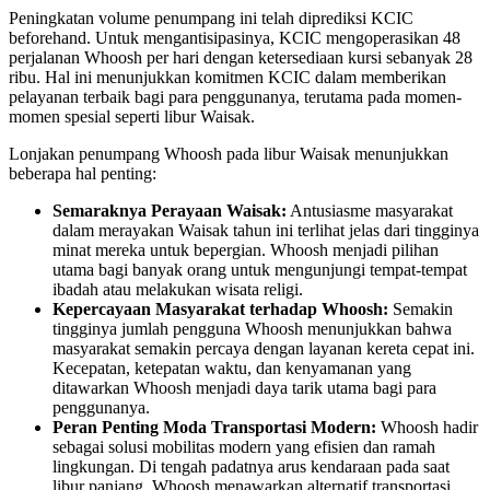
Peningkatan volume penumpang ini telah diprediksi KCIC
beforehand. Untuk mengantisipasinya, KCIC mengoperasikan 48
perjalanan Whoosh per hari dengan ketersediaan kursi sebanyak 28
ribu. Hal ini menunjukkan komitmen KCIC dalam memberikan
pelayanan terbaik bagi para penggunanya, terutama pada momen-
momen spesial seperti libur Waisak.
Lonjakan penumpang Whoosh pada libur Waisak menunjukkan
beberapa hal penting:
Semaraknya Perayaan Waisak:
Antusiasme masyarakat
dalam merayakan Waisak tahun ini terlihat jelas dari tingginya
minat mereka untuk bepergian. Whoosh menjadi pilihan
utama bagi banyak orang untuk mengunjungi tempat-tempat
ibadah atau melakukan wisata religi.
Kepercayaan Masyarakat terhadap Whoosh:
Semakin
tingginya jumlah pengguna Whoosh menunjukkan bahwa
masyarakat semakin percaya dengan layanan kereta cepat ini.
Kecepatan, ketepatan waktu, dan kenyamanan yang
ditawarkan Whoosh menjadi daya tarik utama bagi para
penggunanya.
Peran Penting Moda Transportasi Modern:
Whoosh hadir
sebagai solusi mobilitas modern yang efisien dan ramah
lingkungan. Di tengah padatnya arus kendaraan pada saat
libur panjang, Whoosh menawarkan alternatif transportasi