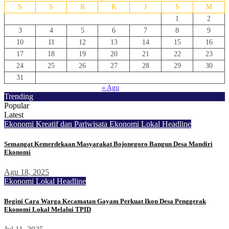
S
S
R
K
J
S
M
1
2
3
4
5
6
7
8
9
10
11
12
13
14
15
16
17
18
19
20
21
22
23
24
25
26
27
28
29
30
31
« Agu
Trending
Popular
Latest
Ekonomi Kreatif dan Pariwisata
Ekonomi Lokal
Headline
Semangat Kemerdekaan Masyarakat Bojonegoro Bangun Desa Mandiri
Ekonomi
Agu 18, 2025
Ekonomi Lokal
Headline
Begini Cara Warga Kecamatan Gayam Perkuat Ikon Desa Penggerak
Ekonomi Lokal Melalui TPID