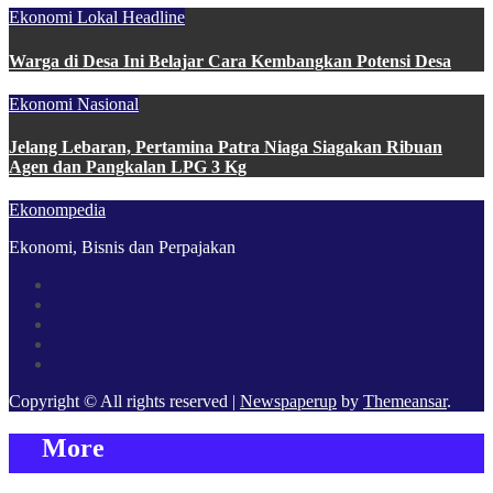
Ekonomi Lokal
Headline
Warga di Desa Ini Belajar Cara Kembangkan Potensi Desa
Ekonomi Nasional
Jelang Lebaran, Pertamina Patra Niaga Siagakan Ribuan
Agen dan Pangkalan LPG 3 Kg
Ekonompedia
Ekonomi, Bisnis dan Perpajakan
Copyright © All rights reserved
|
Newspaperup
by
Themeansar
.
More