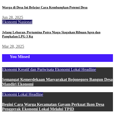
Warga di Desa Ini Belajar Cara Kembangkan Potensi Desa
Jun 28, 2025
Ekonomi Nasional
Jelang Lebaran, Pertamina Patra Niaga Siagakan Ribuan Agen dan
Pangkalan LPG 3 Kg
Mar 28, 2025
You Missed
Ekonomi Kreatif dan Pariwisata
Ekonomi Lokal
Headline
Semangat Kemerdekaan Masyarakat Bojonegoro Bangun Desa
Mandiri Ekonomi
Ekonomi Lokal
Headline
Begini Cara Warga Kecamatan Gayam Perkuat Ikon Desa
Penggerak Ekonomi Lokal Melalui TPID