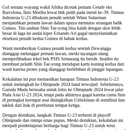
Gol semata wayang wakil Afrika dicetak pemain Getafe eks
Barcelona, Ilaix Moriba lewat titik putih pada menit ke-39. Timnas
Indonesia U-23 dihukum penalti setelah Witan Sulaeman
menjatuhkan pemain lawan dalam upaya memutus serangan balik
Guinea. Tim asuhan Shin Tae-yong bisa kalah dengan skor lebih
besar di laga ini andai kiper Ernando Ari gagal menyelamatkan
eksekusi penalti kedua Guinea di babak kedua.
Wasit memberikan Guinea penalti kedua setelah Dewangga
dianggap melanggar pemain lawan, meski tayangan ulang
memperlihatkan tekel bek PSIS Semarang itu bersih. Insiden itu
membuat pelatih Shin Tae-yong mendapat kartu kuning kedua dari
wasit karena protes yang dianggap berlebihan di pinggir lapangan.
Kekalahan ini pun memastikan harapan Timnas Indonesia U-23
untuk melangkah ke Olimpiade 2024 batal terwujud. Sebelumnya,
Garuda Muda berusaha untuk lolos ke Olimpiade 2024 lewat jalur
Piala Asia U-23 2024, tetapi pada akhirnya gagal karena cuma finis
di peringkat keempat usai disingkirkan Uzbekistan di semifinal dan
takluk dari Irak di perebutan tempat ketiga.
Dengan demikian, langkah Timnas U-23 terhenti di playoff
Olimpiade dan mimpi emas pupus. Meski demikian, kekalahan ini
menjadi pembelajaran berharga bagi Timnas U-23 untuk terus