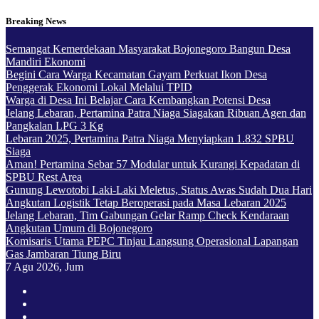
Skip
Breaking News
to
content
Semangat Kemerdekaan Masyarakat Bojonegoro Bangun Desa
Mandiri Ekonomi
Begini Cara Warga Kecamatan Gayam Perkuat Ikon Desa
Penggerak Ekonomi Lokal Melalui TPID
Warga di Desa Ini Belajar Cara Kembangkan Potensi Desa
Jelang Lebaran, Pertamina Patra Niaga Siagakan Ribuan Agen dan
Pangkalan LPG 3 Kg
Lebaran 2025, Pertamina Patra Niaga Menyiapkan 1.832 SPBU
Siaga
Aman! Pertamina Sebar 57 Modular untuk Kurangi Kepadatan di
SPBU Rest Area
Gunung Lewotobi Laki-Laki Meletus, Status Awas Sudah Dua Hari
Angkutan Logistik Tetap Beroperasi pada Masa Lebaran 2025
Jelang Lebaran, Tim Gabungan Gelar Ramp Check Kendaraan
Angkutan Umum di Bojonegoro
Komisaris Utama PEPC Tinjau Langsung Operasional Lapangan
Gas Jambaran Tiung Biru
7
Agu 2026, Jum