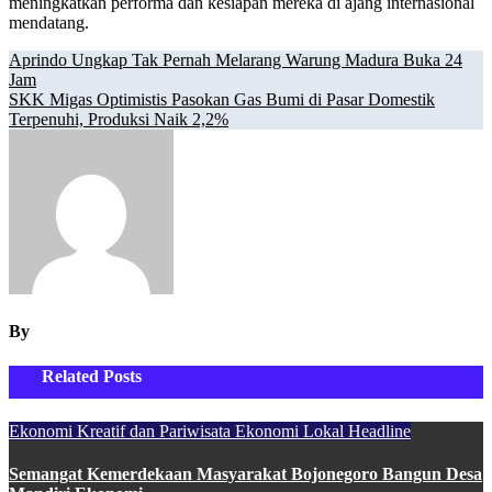
meningkatkan performa dan kesiapan mereka di ajang internasional
mendatang.
Navigasi
Aprindo Ungkap Tak Pernah Melarang Warung Madura Buka 24
Jam
pos
SKK Migas Optimistis Pasokan Gas Bumi di Pasar Domestik
Terpenuhi, Produksi Naik 2,2%
By
Related Posts
Ekonomi Kreatif dan Pariwisata
Ekonomi Lokal
Headline
Semangat Kemerdekaan Masyarakat Bojonegoro Bangun Desa