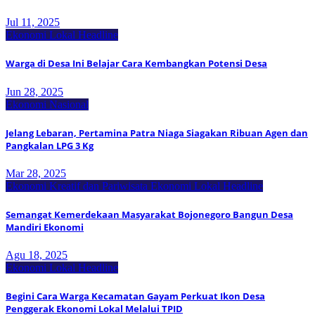
Jul 11, 2025
Ekonomi Lokal
Headline
Warga di Desa Ini Belajar Cara Kembangkan Potensi Desa
Jun 28, 2025
Ekonomi Nasional
Jelang Lebaran, Pertamina Patra Niaga Siagakan Ribuan Agen dan
Pangkalan LPG 3 Kg
Mar 28, 2025
Ekonomi Kreatif dan Pariwisata
Ekonomi Lokal
Headline
Semangat Kemerdekaan Masyarakat Bojonegoro Bangun Desa
Mandiri Ekonomi
Agu 18, 2025
Ekonomi Lokal
Headline
Begini Cara Warga Kecamatan Gayam Perkuat Ikon Desa
Penggerak Ekonomi Lokal Melalui TPID