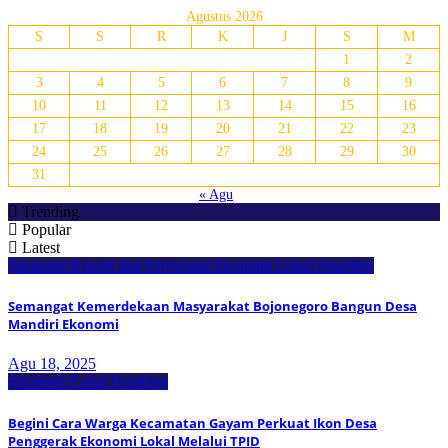
Agustus 2026
S
S
R
K
J
S
M
1
2
3
4
5
6
7
8
9
10
11
12
13
14
15
16
17
18
19
20
21
22
23
24
25
26
27
28
29
30
31
« Agu
Trending
Popular
Latest
Ekonomi Kreatif dan Pariwisata
Ekonomi Lokal
Headline
Semangat Kemerdekaan Masyarakat Bojonegoro Bangun Desa
Mandiri Ekonomi
Agu 18, 2025
Ekonomi Lokal
Headline
Begini Cara Warga Kecamatan Gayam Perkuat Ikon Desa
Penggerak Ekonomi Lokal Melalui TPID