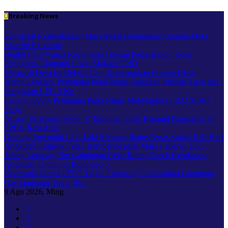
Skip
Breaking News
to
content
Semangat Kemerdekaan Masyarakat Bojonegoro Bangun Desa
Mandiri Ekonomi
Begini Cara Warga Kecamatan Gayam Perkuat Ikon Desa
Penggerak Ekonomi Lokal Melalui TPID
Warga di Desa Ini Belajar Cara Kembangkan Potensi Desa
Jelang Lebaran, Pertamina Patra Niaga Siagakan Ribuan Agen dan
Pangkalan LPG 3 Kg
Lebaran 2025, Pertamina Patra Niaga Menyiapkan 1.832 SPBU
Siaga
Aman! Pertamina Sebar 57 Modular untuk Kurangi Kepadatan di
SPBU Rest Area
Gunung Lewotobi Laki-Laki Meletus, Status Awas Sudah Dua Hari
Angkutan Logistik Tetap Beroperasi pada Masa Lebaran 2025
Jelang Lebaran, Tim Gabungan Gelar Ramp Check Kendaraan
Angkutan Umum di Bojonegoro
Komisaris Utama PEPC Tinjau Langsung Operasional Lapangan
Gas Jambaran Tiung Biru
9
Agu 2026, Ming