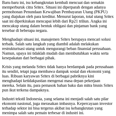
Baru-baru ini, isu kebangkrutan kembali mencuat dan semakin
memperburuk citra Sritex. Situasi ini diperparah dengan adanya
permohonan Penundaan Kewajiban Pembayaran Utang (PKPU)
yang diajukan oleh para kreditur. Menurut laporan, total utang Sritex
saat ini diperkirakan mencapai lebih dari Rp21 triliun. Angka ini
mencakup utang dalam bentuk obligasi dan pinjaman bank yang
tersebar di beberapa negara.
Menghadapi situasi ini, manajemen Sritex berupaya mencari solusi
terbaik. Salah satu langkah yang diambil adalah melakukan
restrukturisasi utang untuk mengurangi beban finansial perusahaan.
Namun, upaya ini tidaklah mudah dan membutuhkan waktu serta
kesepakatan dari berbagai pihak.
Krisis yang melanda Sritex tidak hanya berdampak pada perusahaan
itu sendiri, tetapi juga membawa dampak sosial dan ekonomi yang
luas. Ribuan karyawan Sritex di berbagai pabriknya kini
menghadapi ketidakpastian mengenai masa depan pekerjaan
mereka. Selain itu, para pemasok bahan baku dan mitra bisnis Sritex
pun ikut terkena dampaknya.
Industri tekstil Indonesia, yang selama ini menjadi salah satu pilar
ekonomi nasional, juga merasakan imbasnya. Kepercayaan investor
terhadap sektor ini bisa tergerus akibat isu kebangkrutan yang
menimpa salah satu pemain terbesar di industri ini.