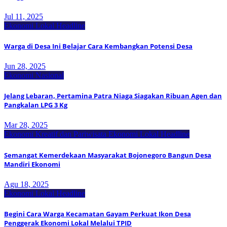
Jul 11, 2025
Ekonomi Lokal
Headline
Warga di Desa Ini Belajar Cara Kembangkan Potensi Desa
Jun 28, 2025
Ekonomi Nasional
Jelang Lebaran, Pertamina Patra Niaga Siagakan Ribuan Agen dan
Pangkalan LPG 3 Kg
Mar 28, 2025
Ekonomi Kreatif dan Pariwisata
Ekonomi Lokal
Headline
Semangat Kemerdekaan Masyarakat Bojonegoro Bangun Desa
Mandiri Ekonomi
Agu 18, 2025
Ekonomi Lokal
Headline
Begini Cara Warga Kecamatan Gayam Perkuat Ikon Desa
Penggerak Ekonomi Lokal Melalui TPID