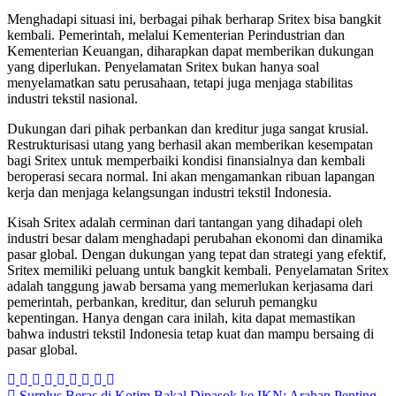
Menghadapi situasi ini, berbagai pihak berharap Sritex bisa bangkit
kembali. Pemerintah, melalui Kementerian Perindustrian dan
Kementerian Keuangan, diharapkan dapat memberikan dukungan
yang diperlukan. Penyelamatan Sritex bukan hanya soal
menyelamatkan satu perusahaan, tetapi juga menjaga stabilitas
industri tekstil nasional.
Dukungan dari pihak perbankan dan kreditur juga sangat krusial.
Restrukturisasi utang yang berhasil akan memberikan kesempatan
bagi Sritex untuk memperbaiki kondisi finansialnya dan kembali
beroperasi secara normal. Ini akan mengamankan ribuan lapangan
kerja dan menjaga kelangsungan industri tekstil Indonesia.
Kisah Sritex adalah cerminan dari tantangan yang dihadapi oleh
industri besar dalam menghadapi perubahan ekonomi dan dinamika
pasar global. Dengan dukungan yang tepat dan strategi yang efektif,
Sritex memiliki peluang untuk bangkit kembali. Penyelamatan Sritex
adalah tanggung jawab bersama yang memerlukan kerjasama dari
pemerintah, perbankan, kreditur, dan seluruh pemangku
kepentingan. Hanya dengan cara inilah, kita dapat memastikan
bahwa industri tekstil Indonesia tetap kuat dan mampu bersaing di
pasar global.
Surplus Beras di Kotim Bakal Dipasok ke IKN: Arahan Penting