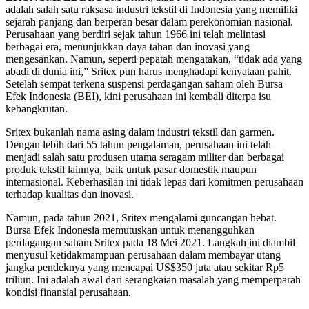
adalah salah satu raksasa industri tekstil di Indonesia yang memiliki
sejarah panjang dan berperan besar dalam perekonomian nasional.
Perusahaan yang berdiri sejak tahun 1966 ini telah melintasi
berbagai era, menunjukkan daya tahan dan inovasi yang
mengesankan. Namun, seperti pepatah mengatakan, “tidak ada yang
abadi di dunia ini,” Sritex pun harus menghadapi kenyataan pahit.
Setelah sempat terkena suspensi perdagangan saham oleh Bursa
Efek Indonesia (BEI), kini perusahaan ini kembali diterpa isu
kebangkrutan.
Sritex bukanlah nama asing dalam industri tekstil dan garmen.
Dengan lebih dari 55 tahun pengalaman, perusahaan ini telah
menjadi salah satu produsen utama seragam militer dan berbagai
produk tekstil lainnya, baik untuk pasar domestik maupun
internasional. Keberhasilan ini tidak lepas dari komitmen perusahaan
terhadap kualitas dan inovasi.
Namun, pada tahun 2021, Sritex mengalami guncangan hebat.
Bursa Efek Indonesia memutuskan untuk menangguhkan
perdagangan saham Sritex pada 18 Mei 2021. Langkah ini diambil
menyusul ketidakmampuan perusahaan dalam membayar utang
jangka pendeknya yang mencapai US$350 juta atau sekitar Rp5
triliun. Ini adalah awal dari serangkaian masalah yang memperparah
kondisi finansial perusahaan.