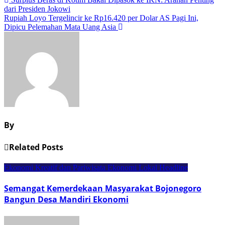
Navigasi
dari Presiden Jokowi
pos
Rupiah Loyo Tergelincir ke Rp16.420 per Dolar AS Pagi Ini,
Dipicu Pelemahan Mata Uang Asia
By
Related Posts
Ekonomi Kreatif dan Pariwisata
Ekonomi Lokal
Headline
Semangat Kemerdekaan Masyarakat Bojonegoro
Bangun Desa Mandiri Ekonomi