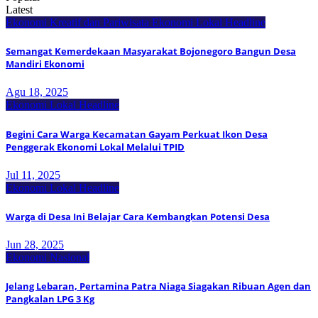
Latest
Ekonomi Kreatif dan Pariwisata
Ekonomi Lokal
Headline
Semangat Kemerdekaan Masyarakat Bojonegoro Bangun Desa
Mandiri Ekonomi
Agu 18, 2025
Ekonomi Lokal
Headline
Begini Cara Warga Kecamatan Gayam Perkuat Ikon Desa
Penggerak Ekonomi Lokal Melalui TPID
Jul 11, 2025
Ekonomi Lokal
Headline
Warga di Desa Ini Belajar Cara Kembangkan Potensi Desa
Jun 28, 2025
Ekonomi Nasional
Jelang Lebaran, Pertamina Patra Niaga Siagakan Ribuan Agen dan
Pangkalan LPG 3 Kg