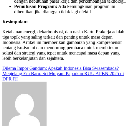
dengan kebutuhan pasar kerja dan perkembangan teknologi.
Pemutusan Program:
Ada kemungkinan program ini
dihentikan jika dianggap tidak lagi efektif.
Kesimpulan:
Ketahanan energi, dekarbonisasi, dan nasib Kartu Prakerja adalah
tiga topik yang saling terkait dan penting untuk masa depan
Indonesia. Artikel ini memberikan gambaran yang komprehensif
tentang isu-isu ini dan mendorong pembaca untuk memikirkan
solusi dan strategi yang tepat untuk mencapai masa depan yang
lebih berkelanjutan dan sejahtera.
Navigasi
Dilema Impor Gandum: Apakah Indonesia Bisa Swasembada?
Menjelang Era Baru: Sri Mulyani Paparkan RUU APBN 2025 di
pos
DPR RI