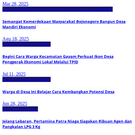
Mar 28, 2025
Ekonomi Kreatif dan Pariwisata
Ekonomi Lokal
Headline
Semangat Kemerdekaan Masyarakat Bojonegoro Bangun Desa
Mandiri Ekonomi
Agu 18, 2025
Ekonomi Lokal
Headline
Begini Cara Warga Kecamatan Gayam Perkuat Ikon Desa
Penggerak Ekonomi Lokal Melalui TPID
Jul 11, 2025
Ekonomi Lokal
Headline
Warga di Desa Ini Belajar Cara Kembangkan Potensi Desa
Jun 28, 2025
Ekonomi Nasional
Jelang Lebaran, Pertamina Patra Niaga Siagakan Ribuan Agen dan
Pangkalan LPG 3 Kg