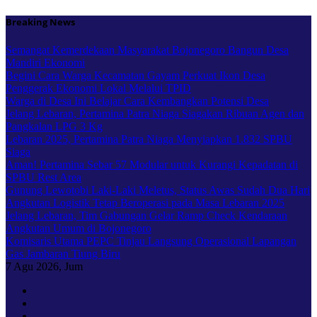
Skip
Breaking News
to
content
Semangat Kemerdekaan Masyarakat Bojonegoro Bangun Desa
Mandiri Ekonomi
Begini Cara Warga Kecamatan Gayam Perkuat Ikon Desa
Penggerak Ekonomi Lokal Melalui TPID
Warga di Desa Ini Belajar Cara Kembangkan Potensi Desa
Jelang Lebaran, Pertamina Patra Niaga Siagakan Ribuan Agen dan
Pangkalan LPG 3 Kg
Lebaran 2025, Pertamina Patra Niaga Menyiapkan 1.832 SPBU
Siaga
Aman! Pertamina Sebar 57 Modular untuk Kurangi Kepadatan di
SPBU Rest Area
Gunung Lewotobi Laki-Laki Meletus, Status Awas Sudah Dua Hari
Angkutan Logistik Tetap Beroperasi pada Masa Lebaran 2025
Jelang Lebaran, Tim Gabungan Gelar Ramp Check Kendaraan
Angkutan Umum di Bojonegoro
Komisaris Utama PEPC Tinjau Langsung Operasional Lapangan
Gas Jambaran Tiung Biru
7
Agu 2026, Jum