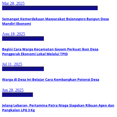
Mar 28, 2025
Ekonomi Kreatif dan Pariwisata
Ekonomi Lokal
Headline
Semangat Kemerdekaan Masyarakat Bojonegoro Bangun Desa
Mandiri Ekonomi
Agu 18, 2025
Ekonomi Lokal
Headline
Begini Cara Warga Kecamatan Gayam Perkuat Ikon Desa
Penggerak Ekonomi Lokal Melalui TPID
Jul 11, 2025
Ekonomi Lokal
Headline
Warga di Desa Ini Belajar Cara Kembangkan Potensi Desa
Jun 28, 2025
Ekonomi Nasional
Jelang Lebaran, Pertamina Patra Niaga Siagakan Ribuan Agen dan
Pangkalan LPG 3 Kg