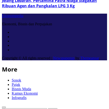
Jelang Lebaran, Pertamina Patra Niaga Siagakan
Ribuan Agen dan Pangkalan LPG 3 Kg
Ekonompedia
Ekonomi, Bisnis dan Perpajakan
Copyright © All rights reserved
|
Newspaperup
by
Themeansar
.
More
Sosok
Pajak
Bisnis Muda
Kamus Ekonomi
Infografis