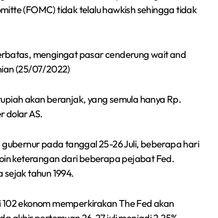
itte (FOMC) tidak telalu hawkish sehingga tidak
erbatas, mengingat pasar cenderung wait and
nian (25/07/2022)
rupiah akan beranjak, yang semula hanya Rp.
r dolar AS.
ubernur pada tanggal 25-26 Juli, beberapa hari
poin keterangan dari beberapa pejabat Fed.
 sejak tahun 1994.
dari 102 ekonom memperkirakan The Fed akan
da akhir pertemuan 26-27 juli menjadi 2,25% –