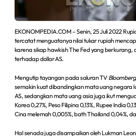
EKONOMPEDIA.COM – Senin, 25 Juli 2022 Rupiah menguat atas Dolar Amerika Serikat (AS),
tercatat menguatanya nilai tukar rupiah mencapai 
karena sikap hawkish The Fed yang berkurang,
terhadap dollar AS.
Mengutip tayangan pada saluran TV
Bloomberg
semakin kuat dibandingkan mata uang negara lain.
AS, sedangkan mata uang asia juga ikut mengu
Korea 0,27%, Peso Filipina 0,13%, Rupee India 0,
Cina melemah 0,005%, bath Thailand 0,04%, da
Hal senada juga disampaikan oleh Lukman Leong