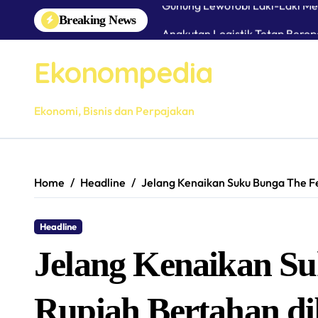
Skip
Breaking News
Angkutan Logistik Tetap Bero
to
content
Jelang Lebaran, Tim Gabunga
Ekonompedia
Komisaris Utama PEPC Tinjau 
Semangat Kemerdekaan Masyar
Ekonomi, Bisnis dan Perpajakan
Home
Headline
Jelang Kenaikan Suku Bunga The F
Headline
Jelang Kenaikan S
Rupiah Bertahan di