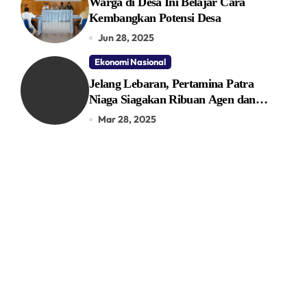
Warga di Desa Ini Belajar Cara
Kembangkan Potensi Desa
Jun 28, 2025
Ekonomi Nasional
Jelang Lebaran, Pertamina Patra
Niaga Siagakan Ribuan Agen dan
Pangkalan LPG 3 Kg
Mar 28, 2025