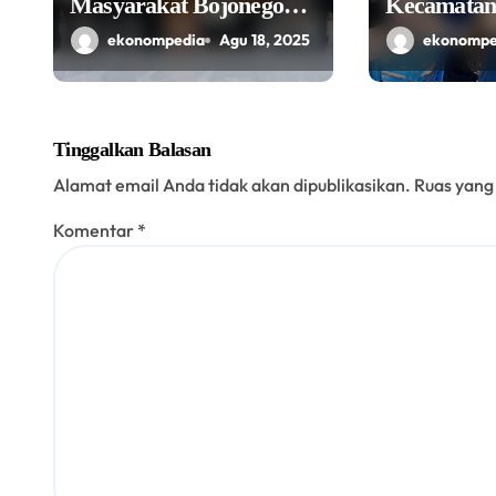
Masyarakat Bojonegoro
Kecamata
Bangun Desa Mandiri
Perkuat Ik
ekonompedia
Agu 18, 2025
ekonompe
Ekonomi
Penggerak
Lokal Mela
Tinggalkan Balasan
Alamat email Anda tidak akan dipublikasikan.
Ruas yang
Komentar
*