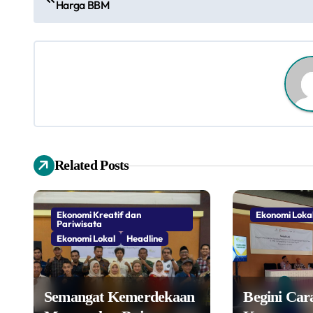
Harga BBM
a
v
i
g
a
s
Related Posts
i
p
Ekonomi Kreatif dan
Ekonomi Loka
Pariwisata
o
Ekonomi Lokal
Headline
s
Semangat Kemerdekaan
Begini Ca