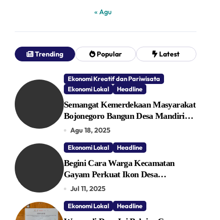
« Agu
Trending
Popular
Latest
Ekonomi Kreatif dan Pariwisata
Ekonomi Lokal
Headline
Semangat Kemerdekaan Masyarakat
Bojonegoro Bangun Desa Mandiri
Ekonomi
Agu 18, 2025
Ekonomi Lokal
Headline
Begini Cara Warga Kecamatan
Gayam Perkuat Ikon Desa
Penggerak Ekonomi Lokal Melalui
Jul 11, 2025
TPID
Ekonomi Lokal
Headline