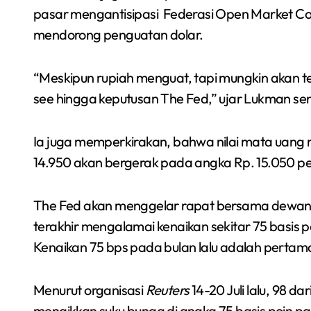
pasar mengantisipasi Federasi Open Market Com
mendorong penguatan dolar.
“Meskipun rupiah menguat, tapi mungkin akan t
see hingga keputusan The Fed,” ujar Lukman se
Ia juga memperkirakan, bahwa nilai mata uang 
14.950 akan bergerak pada angka Rp. 15.050 pe
The Fed akan menggelar rapat bersama dewan g
terakhir mengalamai kenaikan sekitar 75 basis 
Kenaikan 75 bps pada bulan lalu adalah pertama
Menurut organisasi
Reuters
14-20 Juli lalu, 98 
menaikkan suku bunga di angka 75 basis poin pa