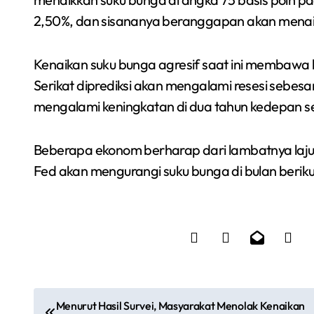
2,50%, dan sisananya beranggapan akan menaik
Kenaikan suku bunga agresif saat ini membawa k
Serikat diprediksi akan mengalami resesi sebesa
mengalami keningkatan di dua tahun kedepan s
Beberapa ekonom berharap dari lambatnya laj
Fed akan mengurangi suku bunga di bulan berik
N
Menurut Hasil Survei, Masyarakat Menolak Kenaikan