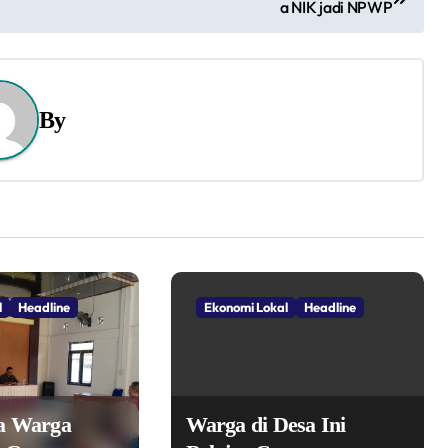
a NIK jadi NPWP
By
l
Headline
Ekonomi Lokal
Headline
ra Warga
Warga di Desa Ini