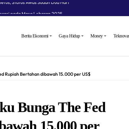
perasi pada Masa Lebaran 2025
n Gelar Ramp Check Kendaraan Angkutan Umum di Bojonegoro
Langsung Operasional Lapangan Gas Jambaran Tiung Biru
Berita Ekonomi
Gaya Hidup
Money
Teknovas
akat Bojonegoro Bangun Desa Mandiri Ekonomi
ed Rupiah Bertahan dibawah 15.000 per US$
uku Bunga The Fed
bawah 15.000 per