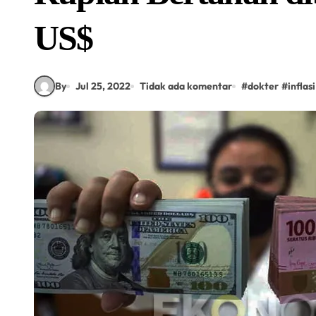
US$
By
Jul 25, 2022
Tidak ada komentar
#
dokter
#
inflasi