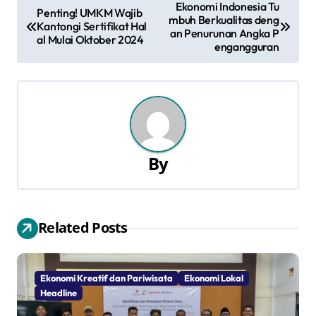
N
Ekonomi Indonesia Tu
Penting! UMKM Wajib
mbuh Berkualitas deng
a
Kantongi Sertifikat Hal
an Penurunan Angka P
al Mulai Oktober 2024
engangguran
v
i
g
a
By
s
i
Related Posts
p
o
Ekonomi Kreatif dan Pariwisata
Ekonomi Lokal
s
Headline