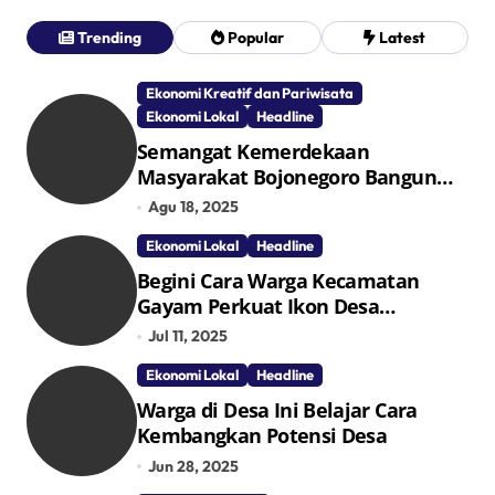
Trending
Popular
Latest
Ekonomi Kreatif dan Pariwisata
Ekonomi Lokal
Headline
Semangat Kemerdekaan
Masyarakat Bojonegoro Bangun
Desa Mandiri Ekonomi
Agu 18, 2025
Ekonomi Lokal
Headline
Begini Cara Warga Kecamatan
Gayam Perkuat Ikon Desa
Penggerak Ekonomi Lokal Melalui
Jul 11, 2025
TPID
Ekonomi Lokal
Headline
Warga di Desa Ini Belajar Cara
Kembangkan Potensi Desa
Jun 28, 2025