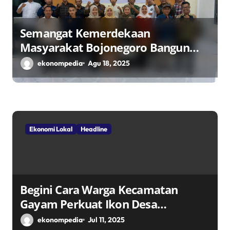
Semangat Kemerdekaan
Masyarakat Bojonegoro Bangun
Desa Mandiri Ekonomi
ekonompedia
Agu 18, 2025
Ekonomi Lokal
Headline
Begini Cara Warga Kecamatan
Gayam Perkuat Ikon Desa
Penggerak Ekonomi Lokal Melalui
ekonompedia
Jul 11, 2025