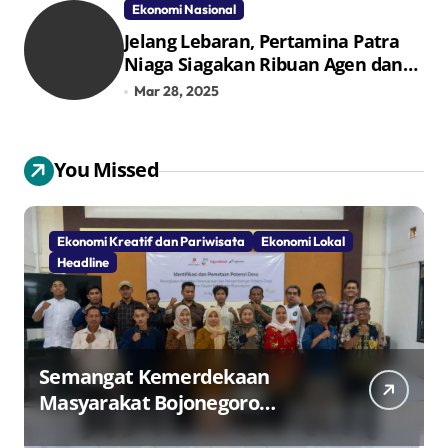
Ekonomi Nasional
Jelang Lebaran, Pertamina Patra
Niaga Siagakan Ribuan Agen dan
Pangkalan LPG 3 Kg
Mar 28, 2025
You Missed
Ekonomi Kreatif dan Pariwisata
Ekonomi Lokal
Headline
Semangat Kemerdekaan
Masyarakat Bojonegoro
Bangun Desa Mandiri Ekonomi