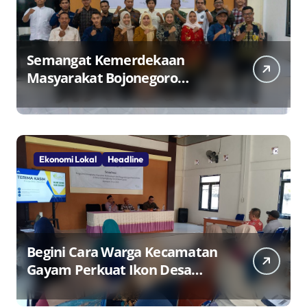
Semangat Kemerdekaan
Masyarakat Bojonegoro
Bangun Desa Mandiri Ekonomi
Ekonomi Lokal
Headline
Begini Cara Warga Kecamatan
Gayam Perkuat Ikon Desa
Penggerak Ekonomi Lokal
Melalui TPID