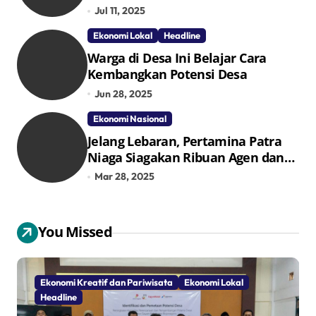
Penggerak Ekonomi Lokal Melalui
Jul 11, 2025
TPID
Ekonomi Lokal
Headline
Warga di Desa Ini Belajar Cara
Kembangkan Potensi Desa
Jun 28, 2025
Ekonomi Nasional
Jelang Lebaran, Pertamina Patra
Niaga Siagakan Ribuan Agen dan
Pangkalan LPG 3 Kg
Mar 28, 2025
You Missed
Ekonomi Kreatif dan Pariwisata
Ekonomi Lokal
Headline