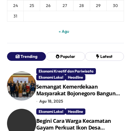
24
25
26
27
28
29
30
31
« Agu
Trending
Popular
Latest
Ekonomi Kreatif dan Pariwisata
Ekonomi Lokal
Headline
Semangat Kemerdekaan
Masyarakat Bojonegoro Bangun
Desa Mandiri Ekonomi
Agu 18, 2025
Ekonomi Lokal
Headline
Begini Cara Warga Kecamatan
Gayam Perkuat Ikon Desa