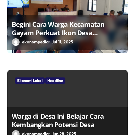
Begini Cara Warga Kecamatan
Gayam Perkuat Ikon Desa
Penggerak Ekonomi Lokal Melalui
ekonompedia
Jul 11, 2025
TPID
Ekonomi Lokal
Headline
Warga di Desa Ini Belajar Cara
Kembangkan Potensi Desa
ekonompedia
Jun 28, 2025