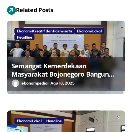
i
Related Posts
p
o
Ekonomi Kreatif dan Pariwisata
Ekonomi Lokal
s
Headline
Semangat Kemerdekaan
Masyarakat Bojonegoro Bangun
Desa Mandiri Ekonomi
ekonompedia
Agu 18, 2025
Ekonomi Lokal
Headline