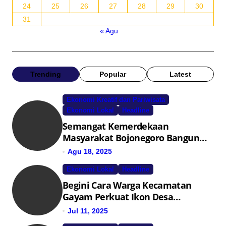
24
25
26
27
28
29
30
31
« Agu
Trending
Popular
Latest
Ekonomi Kreatif dan Pariwisata
Ekonomi Lokal
Headline
Semangat Kemerdekaan
Masyarakat Bojonegoro Bangun
Desa Mandiri Ekonomi
Agu 18, 2025
Ekonomi Lokal
Headline
Begini Cara Warga Kecamatan
Gayam Perkuat Ikon Desa
Penggerak Ekonomi Lokal Melalui
Jul 11, 2025
TPID