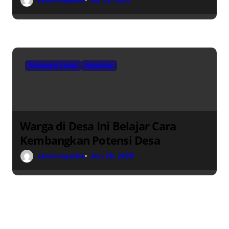
TPID
Ekonomi Lokal
Headline
Warga di Desa Ini Belajar Cara
Kembangkan Potensi Desa
ekonompedia
Jun 28, 2025