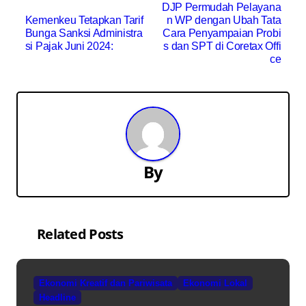
N
DJP Permudah Pelayana
Kemenkeu Tetapkan Tarif
n WP dengan Ubah Tata
a
Bunga Sanksi Administra
Cara Penyampaian Probi
si Pajak Juni 2024:
s dan SPT di Coretax Offi
v
ce
i
g
a
s
By
i
p
Related Posts
o
s
Ekonomi Kreatif dan Pariwisata
Ekonomi Lokal
Headline