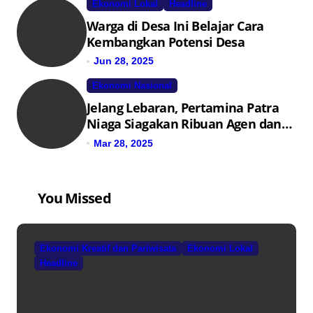
Ekonomi Lokal
Headline
Warga di Desa Ini Belajar Cara
Kembangkan Potensi Desa
Jun 28, 2025
Ekonomi Nasional
Jelang Lebaran, Pertamina Patra
Niaga Siagakan Ribuan Agen dan
Pangkalan LPG 3 Kg
Mar 28, 2025
You Missed
Ekonomi Kreatif dan Pariwisata
Ekonomi Lokal
Headline