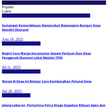
Trending
Popular
Latest
Ekonomi Kreatif dan Pariwisata
Ekonomi Lokal
Headline
Semangat Kemerdekaan Masyarakat Bojonegoro Bangun Desa
Mandiri Ekonomi
Agu 18, 2025
Ekonomi Lokal
Headline
Begini Cara Warga Kecamatan Gayam Perkuat Ikon Desa
Penggerak Ekonomi Lokal Melalui TPID
Jul 11, 2025
Ekonomi Lokal
Headline
Warga di Desa Ini Belajar Cara Kembangkan Potensi Desa
Jun 28, 2025
Ekonomi Nasional
Jelang Lebaran, Pertamina Patra Niaga Siagakan Ribuan Agen dan