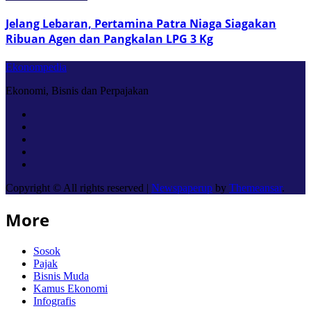
Jelang Lebaran, Pertamina Patra Niaga Siagakan
Ribuan Agen dan Pangkalan LPG 3 Kg
Ekonompedia
Ekonomi, Bisnis dan Perpajakan
Copyright © All rights reserved
|
Newspaperup
by
Themeansar
.
More
Sosok
Pajak
Bisnis Muda
Kamus Ekonomi
Infografis