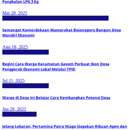
Pangkalan LPG 3 Kg
Mar 28, 2025
Ekonomi Kreatif dan Pariwisata
Ekonomi Lokal
Headline
Semangat Kemerdekaan Masyarakat Bojonegoro Bangun Desa
Mandiri Ekonomi
Agu 18, 2025
Ekonomi Lokal
Headline
Begini Cara Warga Kecamatan Gayam Perkuat Ikon Desa
Penggerak Ekonomi Lokal Melalui TPID
Jul 11, 2025
Ekonomi Lokal
Headline
Warga di Desa Ini Belajar Cara Kembangkan Potensi Desa
Jun 28, 2025
Ekonomi Nasional
Jelang Lebaran, Pertamina Patra Niaga Siagakan Ribuan Agen dan