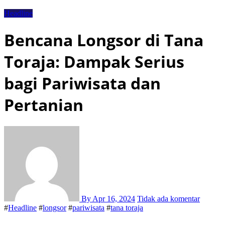
Headline
Bencana Longsor di Tana
Toraja: Dampak Serius
bagi Pariwisata dan
Pertanian
By
Apr 16, 2024
Tidak ada komentar
#
Headline
#
longsor
#
pariwisata
#
tana toraja