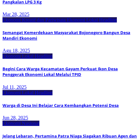
Pangkalan LPG 3 Kg
Mar 28, 2025
Ekonomi Kreatif dan Pariwisata
Ekonomi Lokal
Headline
Semangat Kemerdekaan Masyarakat Bojonegoro Bangun Desa
Mandiri Ekonomi
Agu 18, 2025
Ekonomi Lokal
Headline
Begini Cara Warga Kecamatan Gayam Perkuat Ikon Desa
Penggerak Ekonomi Lokal Melalui TPID
Jul 11, 2025
Ekonomi Lokal
Headline
Warga di Desa Ini Belajar Cara Kembangkan Potensi Desa
Jun 28, 2025
Ekonomi Nasional
Jelang Lebaran, Pertamina Patra Niaga Siagakan Ribuan Agen dan