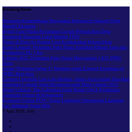
Skip
Breaking News
to
content
Semangat Kemerdekaan Masyarakat Bojonegoro Bangun Desa
Mandiri Ekonomi
Begini Cara Warga Kecamatan Gayam Perkuat Ikon Desa
Penggerak Ekonomi Lokal Melalui TPID
Warga di Desa Ini Belajar Cara Kembangkan Potensi Desa
Jelang Lebaran, Pertamina Patra Niaga Siagakan Ribuan Agen dan
Pangkalan LPG 3 Kg
Lebaran 2025, Pertamina Patra Niaga Menyiapkan 1.832 SPBU
Siaga
Aman! Pertamina Sebar 57 Modular untuk Kurangi Kepadatan di
SPBU Rest Area
Gunung Lewotobi Laki-Laki Meletus, Status Awas Sudah Dua Hari
Angkutan Logistik Tetap Beroperasi pada Masa Lebaran 2025
Jelang Lebaran, Tim Gabungan Gelar Ramp Check Kendaraan
Angkutan Umum di Bojonegoro
Komisaris Utama PEPC Tinjau Langsung Operasional Lapangan
Gas Jambaran Tiung Biru
7
Agu 2026, Jum