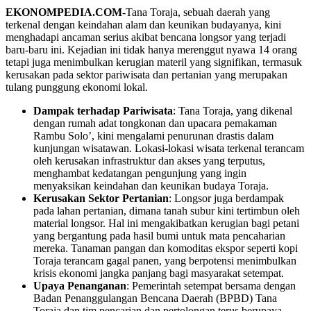
EKONOMPEDIA.COM
-Tana Toraja, sebuah daerah yang
terkenal dengan keindahan alam dan keunikan budayanya, kini
menghadapi ancaman serius akibat bencana longsor yang terjadi
baru-baru ini. Kejadian ini tidak hanya merenggut nyawa 14 orang
tetapi juga menimbulkan kerugian materil yang signifikan, termasuk
kerusakan pada sektor pariwisata dan pertanian yang merupakan
tulang punggung ekonomi lokal.
Dampak terhadap Pariwisata
: Tana Toraja, yang dikenal
dengan rumah adat tongkonan dan upacara pemakaman
Rambu Solo’, kini mengalami penurunan drastis dalam
kunjungan wisatawan. Lokasi-lokasi wisata terkenal terancam
oleh kerusakan infrastruktur dan akses yang terputus,
menghambat kedatangan pengunjung yang ingin
menyaksikan keindahan dan keunikan budaya Toraja.
Kerusakan Sektor Pertanian
: Longsor juga berdampak
pada lahan pertanian, dimana tanah subur kini tertimbun oleh
material longsor. Hal ini mengakibatkan kerugian bagi petani
yang bergantung pada hasil bumi untuk mata pencaharian
mereka. Tanaman pangan dan komoditas ekspor seperti kopi
Toraja terancam gagal panen, yang berpotensi menimbulkan
krisis ekonomi jangka panjang bagi masyarakat setempat.
Upaya Penanganan
: Pemerintah setempat bersama dengan
Badan Penanggulangan Bencana Daerah (BPBD) Tana
Toraja dan tim pencarian dan pertolongan terus berupaya