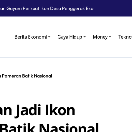
an Gayam Perkuat Ikon Desa Penggerak Ekonomi Lokal Melalu
Cara Kembangkan Potensi Desa
Patra Niaga Siagakan Ribuan Agen dan Pangkalan LPG 3 Kg
Berita Ekonomi
Gaya Hidup
Money
Tekno
atra Niaga Menyiapkan 1.832 SPBU Siaga
odular untuk Kurangi Kepadatan di SPBU Rest Area
Meletus, Status Awas Sudah Dua Hari
a Pameran Batik Nasional
roperasi pada Masa Lebaran 2025
gan Gelar Ramp Check Kendaraan Angkutan Umum di Bojoneg
n Jadi Ikon
au Langsung Operasional Lapangan Gas Jambaran Tiung Biru
yarakat Bojonegoro Bangun Desa Mandiri Ekonomi
atik Nasional