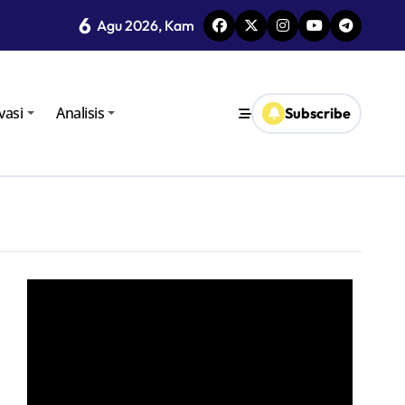
6
i TPID
Agu 2026, Kam
vasi
Analisis
Subscribe
oro