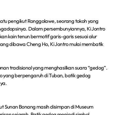
ah satu pengikut Ronggolawe, seorang tokoh yang
gadopsinya. Dalam persembunyiannya, Ki Jontro
 kain tenun bermotif garis-garis sesuai alur
 yang dibawa Cheng Ho, Ki Jontro mulai membatik
nan tradisional yang menghasilkan suara “gedog”.
o yang berpengaruh di Tuban, batik gedog
nya.
kut Sunan Bonang masih disimpan di Museum
isan sejarah. Batik gedog menjadi simbol