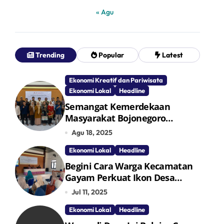
« Agu
Trending
Popular
Latest
Ekonomi Kreatif dan Pariwisata
Ekonomi Lokal
Headline
Semangat Kemerdekaan
Masyarakat Bojonegoro
Bangun Desa Mandiri Ekonomi
Agu 18, 2025
Ekonomi Lokal
Headline
Begini Cara Warga Kecamatan
Gayam Perkuat Ikon Desa
Penggerak Ekonomi Lokal
Jul 11, 2025
Melalui TPID
Ekonomi Lokal
Headline