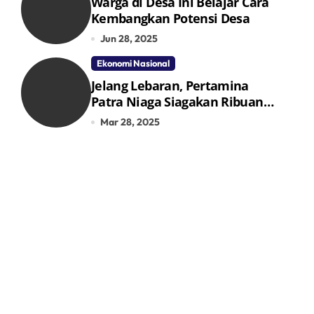
Warga di Desa Ini Belajar Cara
Kembangkan Potensi Desa
Jun 28, 2025
Ekonomi Nasional
Jelang Lebaran, Pertamina
Patra Niaga Siagakan Ribuan
Agen dan Pangkalan LPG 3 Kg
Mar 28, 2025