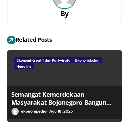
a
s
By
i
p
Related Posts
o
s
Ekonomi Kreatif dan Pariwisata
Ekonomi Lokal
Headline
Semangat Kemerdekaan
Masyarakat Bojonegoro Bangun
Desa Mandiri Ekonomi
ekonompedia
Agu 18, 2025