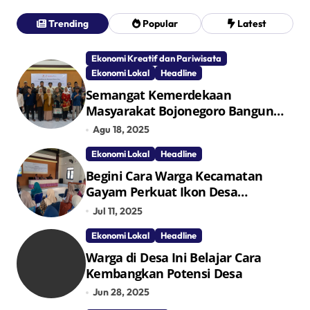
Trending
Popular
Latest
Ekonomi Kreatif dan Pariwisata
Ekonomi Lokal
Headline
Semangat Kemerdekaan
Masyarakat Bojonegoro Bangun
Desa Mandiri Ekonomi
Agu 18, 2025
Ekonomi Lokal
Headline
Begini Cara Warga Kecamatan
Gayam Perkuat Ikon Desa
Penggerak Ekonomi Lokal Melalui
Jul 11, 2025
TPID
Ekonomi Lokal
Headline
Warga di Desa Ini Belajar Cara
Kembangkan Potensi Desa
Jun 28, 2025