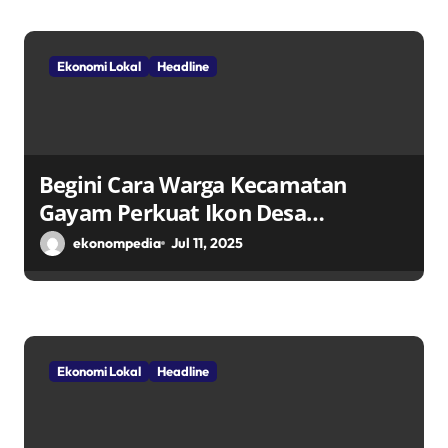
Ekonomi Lokal
Headline
Begini Cara Warga Kecamatan
Gayam Perkuat Ikon Desa
Penggerak Ekonomi Lokal Melalui
ekonompedia
Jul 11, 2025
TPID
Ekonomi Lokal
Headline