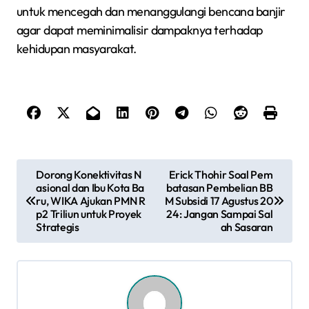
untuk mencegah dan menanggulangi bencana banjir
agar dapat meminimalisir dampaknya terhadap
kehidupan masyarakat.
N
Dorong Konektivitas N
Erick Thohir Soal Pem
asional dan Ibu Kota Ba
batasan Pembelian BB
a
ru, WIKA Ajukan PMN R
M Subsidi 17 Agustus 20
p2 Triliun untuk Proyek
24: Jangan Sampai Sal
v
Strategis
ah Sasaran
i
g