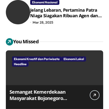
Ekonomi Nasional
Jelang Lebaran, Pertamina Patra
Niaga Siagakan Ribuan Agen dan
Pangkalan LPG 3 Kg
Mar 28, 2025
You Missed
Ekonomi Kreatif dan Pariwisata
Ekonomi Lokal
Headline
Semangat Kemerdekaan
Masyarakat Bojonegoro
Bangun Desa Mandiri Ekonomi