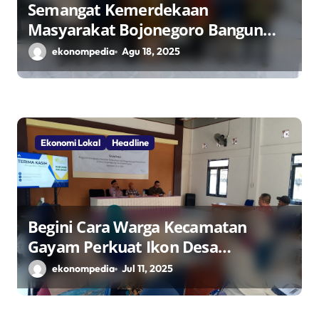
Semangat Kemerdekaan
Masyarakat Bojonegoro Bangun
Desa Mandiri Ekonomi
ekonompedia
Agu 18, 2025
Ekonomi Lokal
Headline
Begini Cara Warga Kecamatan
Gayam Perkuat Ikon Desa
Penggerak Ekonomi Lokal Melalui
ekonompedia
Jul 11, 2025
TPID