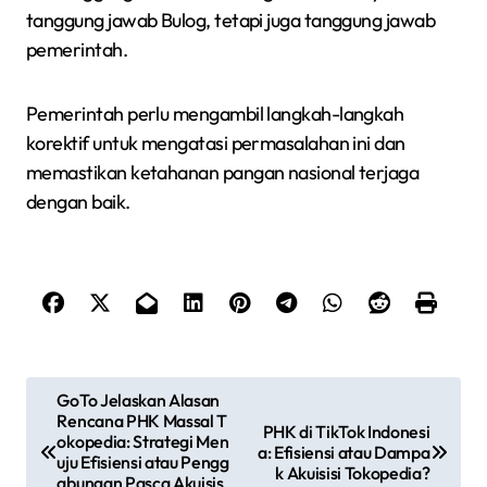
tanggung jawab Bulog, tetapi juga tanggung jawab
pemerintah.
Pemerintah perlu mengambil langkah-langkah
korektif untuk mengatasi permasalahan ini dan
memastikan ketahanan pangan nasional terjaga
dengan baik.
N
GoTo Jelaskan Alasan
Rencana PHK Massal T
a
PHK di TikTok Indonesi
okopedia: Strategi Men
a: Efisiensi atau Dampa
uju Efisiensi atau Pengg
k Akuisisi Tokopedia?
abungan Pasca Akuisis