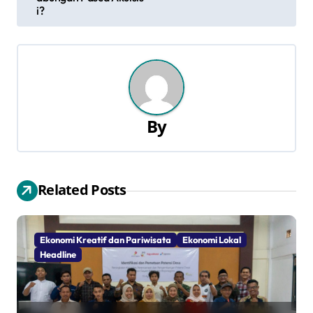
v
i?
i
g
a
s
By
i
p
Related Posts
o
s
Ekonomi Kreatif dan Pariwisata
Ekonomi Lokal
Headline