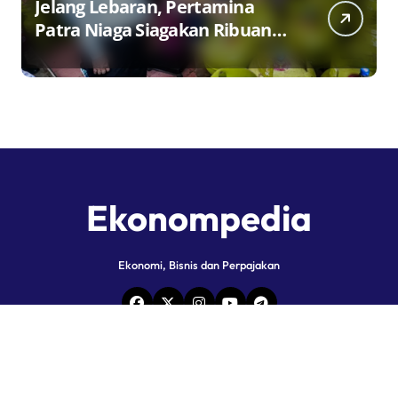
Jelang Lebaran, Pertamina
Patra Niaga Siagakan Ribuan
Agen dan Pangkalan LPG 3 Kg
Ekonompedia
Ekonomi, Bisnis dan Perpajakan
Copyright © All rights reserved
|
Newspaperup
by
Themeansar
.