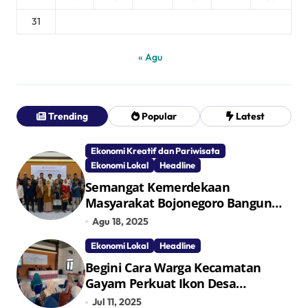
31
« Agu
Trending
Popular
Latest
Ekonomi Kreatif dan Pariwisata
Ekonomi Lokal
Headline
Semangat Kemerdekaan
Masyarakat Bojonegoro Bangun
Desa Mandiri Ekonomi
Agu 18, 2025
Ekonomi Lokal
Headline
Begini Cara Warga Kecamatan
Gayam Perkuat Ikon Desa
Penggerak Ekonomi Lokal Melalui
Jul 11, 2025