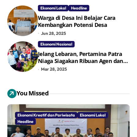
TPID
Ekonomi Lokal
Headline
Warga di Desa Ini Belajar Cara
Kembangkan Potensi Desa
Jun 28, 2025
Ekonomi Nasional
Jelang Lebaran, Pertamina Patra
Niaga Siagakan Ribuan Agen dan
Pangkalan LPG 3 Kg
Mar 28, 2025
You Missed
Ekonomi Kreatif dan Pariwisata
Ekonomi Lokal
Headline