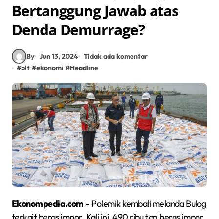
Bertanggung Jawab atas
Denda Demurrage?
By
Jun 13, 2024
Tidak ada komentar
#
blt
#
ekonomi
#
Headline
Ekonompedia.com
– Polemik kembali melanda Bulog
terkait beras impor. Kali ini, 490 ribu ton beras impor