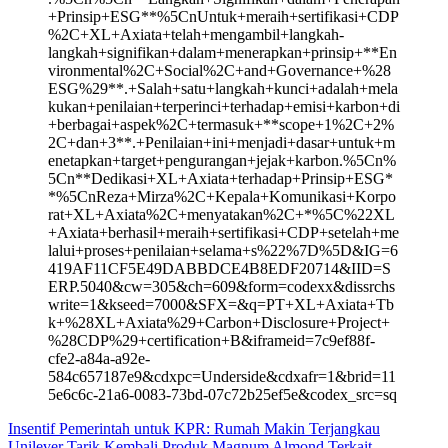
+Prinsip+ESG**%5CnUntuk+meraih+sertifikasi+CDP
%2C+XL+Axiata+telah+mengambil+langkah-
langkah+signifikan+dalam+menerapkan+prinsip+**En
vironmental%2C+Social%2C+and+Governance+%28
ESG%29**.+Salah+satu+langkah+kunci+adalah+mela
kukan+penilaian+terperinci+terhadap+emisi+karbon+di
+berbagai+aspek%2C+termasuk+**scope+1%2C+2%
2C+dan+3**.+Penilaian+ini+menjadi+dasar+untuk+m
enetapkan+target+pengurangan+jejak+karbon.%5Cn%
5Cn**Dedikasi+XL+Axiata+terhadap+Prinsip+ESG*
*%5CnReza+Mirza%2C+Kepala+Komunikasi+Korpo
rat+XL+Axiata%2C+menyatakan%2C+*%5C%22XL
+Axiata+berhasil+meraih+sertifikasi+CDP+setelah+me
lalui+proses+penilaian+selama+s%22%7D%5D&IG=6
419AF11CF5E49DABBDCE4B8EDF20714&IID=S
ERP.5040&cw=305&ch=609&form=codexx&dissrchs
write=1&kseed=7000&SFX=&q=PT+XL+Axiata+Tb
k+%28XL+Axiata%29+Carbon+Disclosure+Project+
%28CDP%29+certification+B&iframeid=7c9ef88f-
cfe2-a84a-a92e-
584c657187e9&cdxpc=Underside&cdxafr=1&brid=11
5e6c6c-21a6-0083-73bd-07c72b25ef5e&codex_src=sq
Navigasi
Insentif Pemerintah untuk KPR: Rumah Makin Terjangkau
Unilever Tarik Kembali Produk Magnum Almond Terkait