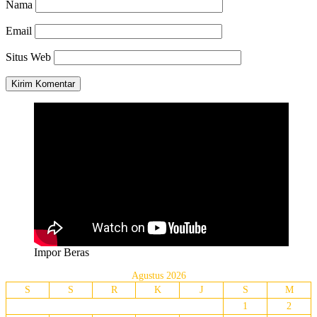
Nama
Email
Situs Web
Impor Beras
Agustus 2026
S
S
R
K
J
S
M
1
2