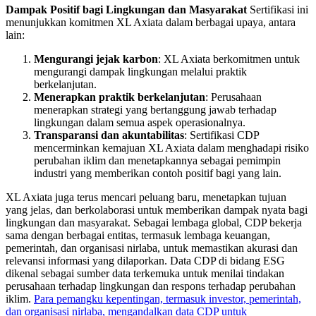
Dampak Positif bagi Lingkungan dan Masyarakat
Sertifikasi ini
menunjukkan komitmen XL Axiata dalam berbagai upaya, antara
lain:
Mengurangi jejak karbon
: XL Axiata berkomitmen untuk
mengurangi dampak lingkungan melalui praktik
berkelanjutan.
Menerapkan praktik berkelanjutan
: Perusahaan
menerapkan strategi yang bertanggung jawab terhadap
lingkungan dalam semua aspek operasionalnya.
Transparansi dan akuntabilitas
: Sertifikasi CDP
mencerminkan kemajuan XL Axiata dalam menghadapi risiko
perubahan iklim dan menetapkannya sebagai pemimpin
industri yang memberikan contoh positif bagi yang lain.
XL Axiata juga terus mencari peluang baru, menetapkan tujuan
yang jelas, dan berkolaborasi untuk memberikan dampak nyata bagi
lingkungan dan masyarakat. Sebagai lembaga global, CDP bekerja
sama dengan berbagai entitas, termasuk lembaga keuangan,
pemerintah, dan organisasi nirlaba, untuk memastikan akurasi dan
relevansi informasi yang dilaporkan. Data CDP di bidang ESG
dikenal sebagai sumber data terkemuka untuk menilai tindakan
perusahaan terhadap lingkungan dan respons terhadap perubahan
iklim.
Para pemangku kepentingan, termasuk investor, pemerintah,
dan organisasi nirlaba, mengandalkan data CDP untuk