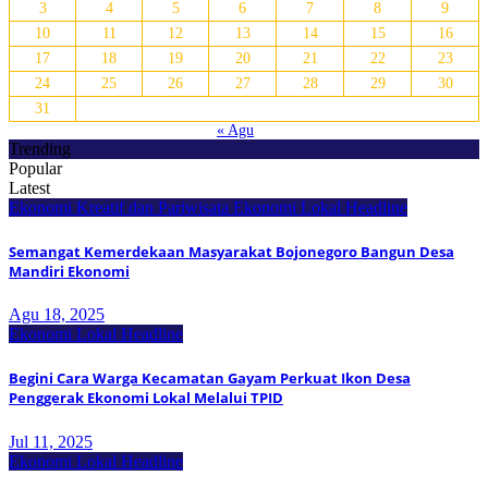
3
4
5
6
7
8
9
10
11
12
13
14
15
16
17
18
19
20
21
22
23
24
25
26
27
28
29
30
31
« Agu
Trending
Popular
Latest
Ekonomi Kreatif dan Pariwisata
Ekonomi Lokal
Headline
Semangat Kemerdekaan Masyarakat Bojonegoro Bangun Desa
Mandiri Ekonomi
Agu 18, 2025
Ekonomi Lokal
Headline
Begini Cara Warga Kecamatan Gayam Perkuat Ikon Desa
Penggerak Ekonomi Lokal Melalui TPID
Jul 11, 2025
Ekonomi Lokal
Headline