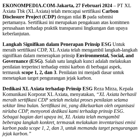
EKONOMPEDIA.COM-Jakarta, 27 Februari 2024
– PT XL
Axiata Tbk (XL Axiata) telah mencapai sertifikasi
Carbon
Disclosure Project (CDP)
dengan nilai
B
pada submisi
pertamanya. Sertifikasi ini merupakan pengakuan atas komitmen
perusahaan terhadap praktik transparansi lingkungan dan upaya
keberlanjutan.
Langkah Signifikan dalam Penerapan Prinsip ESG
Untuk
meraih sertifikasi CDP, XL Axiata telah mengambil langkah-langkah
signifikan dalam menerapkan prinsip
Environmental, Social, and
Governance (ESG)
. Salah satu langkah kunci adalah melakukan
penilaian terperinci terhadap emisi karbon di berbagai aspek,
termasuk
scope 1, 2, dan 3
. Penilaian ini menjadi dasar untuk
menetapkan target pengurangan jejak karbon.
Dedikasi XL Axiata terhadap Prinsip ESG
Reza Mirza, Kepala
Komunikasi Korporat XL Axiata, menyatakan,
“XL Axiata berhasil
meraih sertifikasi CDP setelah melalui proses penilaian selama
sekitar lima bulan. Sertifikasi ini, yang dikeluarkan oleh organisasi
nirlaba CDP, menyoroti dedikasi kami terhadap prinsip ESG.
Sebagai bagian dari upaya ini, XL Axiata telah mengambil
beberapa langkah konkret, termasuk melakukan inventarisasi emisi
karbon pada scope 1, 2, dan 3, untuk memandu target pengurangan
jejak karbon.”