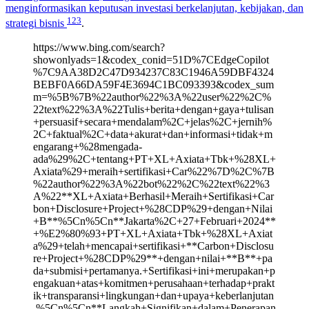
menginformasikan keputusan investasi berkelanjutan, kebijakan, dan
1
2
3
strategi bisnis
.
https://www.bing.com/search?
showonlyads=1&codex_conid=51D%7CEdgeCopilot
%7C9AA38D2C47D934237C83C1946A59DBF4324
BEBF0A66DA59F4E3694C1BC093393&codex_sum
m=%5B%7B%22author%22%3A%22user%22%2C%
22text%22%3A%22Tulis+berita+dengan+gaya+tulisan
+persuasif+secara+mendalam%2C+jelas%2C+jernih%
2C+faktual%2C+data+akurat+dan+informasi+tidak+m
engarang+%28mengada-
ada%29%2C+tentang+PT+XL+Axiata+Tbk+%28XL+
Axiata%29+meraih+sertifikasi+Car%22%7D%2C%7B
%22author%22%3A%22bot%22%2C%22text%22%3
A%22**XL+Axiata+Berhasil+Meraih+Sertifikasi+Car
bon+Disclosure+Project+%28CDP%29+dengan+Nilai
+B**%5Cn%5Cn**Jakarta%2C+27+Februari+2024**
+%E2%80%93+PT+XL+Axiata+Tbk+%28XL+Axiat
a%29+telah+mencapai+sertifikasi+**Carbon+Disclosu
re+Project+%28CDP%29**+dengan+nilai+**B**+pa
da+submisi+pertamanya.+Sertifikasi+ini+merupakan+p
engakuan+atas+komitmen+perusahaan+terhadap+prakt
ik+transparansi+lingkungan+dan+upaya+keberlanjutan
.%5Cn%5Cn**Langkah+Signifikan+dalam+Penerapan