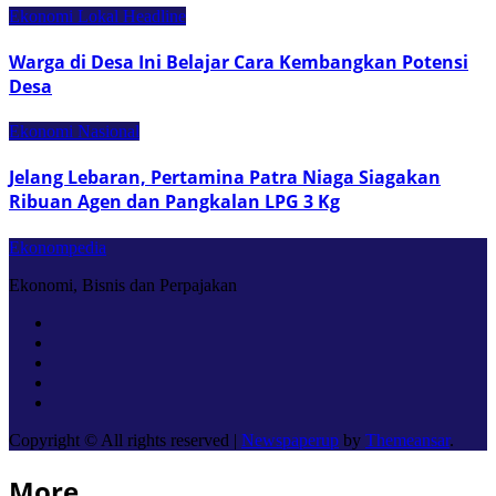
Ekonomi Lokal
Headline
Warga di Desa Ini Belajar Cara Kembangkan Potensi
Desa
Ekonomi Nasional
Jelang Lebaran, Pertamina Patra Niaga Siagakan
Ribuan Agen dan Pangkalan LPG 3 Kg
Ekonompedia
Ekonomi, Bisnis dan Perpajakan
Copyright © All rights reserved
|
Newspaperup
by
Themeansar
.
More