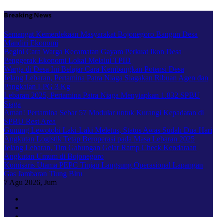
Skip
Breaking News
to
content
Semangat Kemerdekaan Masyarakat Bojonegoro Bangun Desa
Mandiri Ekonomi
Begini Cara Warga Kecamatan Gayam Perkuat Ikon Desa
Penggerak Ekonomi Lokal Melalui TPID
Warga di Desa Ini Belajar Cara Kembangkan Potensi Desa
Jelang Lebaran, Pertamina Patra Niaga Siagakan Ribuan Agen dan
Pangkalan LPG 3 Kg
Lebaran 2025, Pertamina Patra Niaga Menyiapkan 1.832 SPBU
Siaga
Aman! Pertamina Sebar 57 Modular untuk Kurangi Kepadatan di
SPBU Rest Area
Gunung Lewotobi Laki-Laki Meletus, Status Awas Sudah Dua Hari
Angkutan Logistik Tetap Beroperasi pada Masa Lebaran 2025
Jelang Lebaran, Tim Gabungan Gelar Ramp Check Kendaraan
Angkutan Umum di Bojonegoro
Komisaris Utama PEPC Tinjau Langsung Operasional Lapangan
Gas Jambaran Tiung Biru
7
Agu 2026, Jum