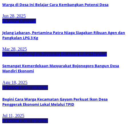
Warga di Desa Ini Belajar Cara Kembangkan Potensi Desa
Jun 28, 2025
Ekonomi Nasional
Jelang Lebaran, Pertamina Patra Niaga Siagakan Ribuan Agen dan
Pangkalan LPG 3 Kg
Mar 28, 2025
Ekonomi Kreatif dan Pariwisata
Ekonomi Lokal
Headline
Semangat Kemerdekaan Masyarakat Bojonegoro Bangun Desa
Mandiri Ekonomi
Agu 18, 2025
Ekonomi Lokal
Headline
Begini Cara Warga Kecamatan Gayam Perkuat Ikon Desa
Penggerak Ekonomi Lokal Melalui TPID
Jul 11, 2025
Ekonomi Lokal
Headline