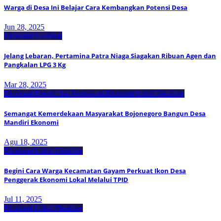
Warga di Desa Ini Belajar Cara Kembangkan Potensi Desa
Jun 28, 2025
Ekonomi Nasional
Jelang Lebaran, Pertamina Patra Niaga Siagakan Ribuan Agen dan
Pangkalan LPG 3 Kg
Mar 28, 2025
Ekonomi Kreatif dan Pariwisata
Ekonomi Lokal
Headline
Semangat Kemerdekaan Masyarakat Bojonegoro Bangun Desa
Mandiri Ekonomi
Agu 18, 2025
Ekonomi Lokal
Headline
Begini Cara Warga Kecamatan Gayam Perkuat Ikon Desa
Penggerak Ekonomi Lokal Melalui TPID
Jul 11, 2025
Ekonomi Lokal
Headline