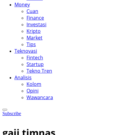
Money
Cuan
Finance
Investasi
Kripto
Market
Tips
Teknovasi
Fintech
Startup
Tekno Tren
Analisis
Kolom
Opini
Wawancara
Subscribe
gaji timnas