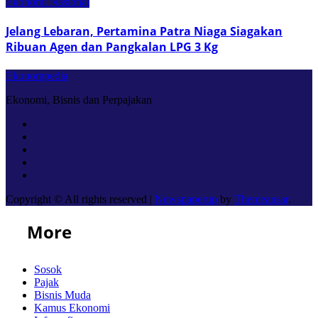
Ekonomi Nasional
Jelang Lebaran, Pertamina Patra Niaga Siagakan
Ribuan Agen dan Pangkalan LPG 3 Kg
Ekonompedia
Ekonomi, Bisnis dan Perpajakan
Copyright © All rights reserved
|
Newspaperup
by
Themeansar
.
More
Sosok
Pajak
Bisnis Muda
Kamus Ekonomi