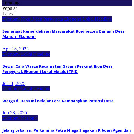
Trending
Popular
Latest
Ekonomi Kreatif dan Pariwisata
Ekonomi Lokal
Headline
Semangat Kemerdekaan Masyarakat Bojonegoro Bangun Desa
Mandiri Ekonomi
Agu 18, 2025
Ekonomi Lokal
Headline
Begini Cara Warga Kecamatan Gayam Perkuat Ikon Desa
Penggerak Ekonomi Lokal Melalui TPID
Jul 11, 2025
Ekonomi Lokal
Headline
Warga di Desa Ini Belajar Cara Kembangkan Potensi Desa
Jun 28, 2025
Ekonomi Nasional
Jelang Lebaran, Pertamina Patra Niaga Siagakan Ribuan Agen dan