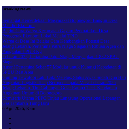
Skip
Breaking News
to
content
Semangat Kemerdekaan Masyarakat Bojonegoro Bangun Desa
Mandiri Ekonomi
Begini Cara Warga Kecamatan Gayam Perkuat Ikon Desa
Penggerak Ekonomi Lokal Melalui TPID
Warga di Desa Ini Belajar Cara Kembangkan Potensi Desa
Jelang Lebaran, Pertamina Patra Niaga Siagakan Ribuan Agen dan
Pangkalan LPG 3 Kg
Lebaran 2025, Pertamina Patra Niaga Menyiapkan 1.832 SPBU
Siaga
Aman! Pertamina Sebar 57 Modular untuk Kurangi Kepadatan di
SPBU Rest Area
Gunung Lewotobi Laki-Laki Meletus, Status Awas Sudah Dua Hari
Angkutan Logistik Tetap Beroperasi pada Masa Lebaran 2025
Jelang Lebaran, Tim Gabungan Gelar Ramp Check Kendaraan
Angkutan Umum di Bojonegoro
Komisaris Utama PEPC Tinjau Langsung Operasional Lapangan
Gas Jambaran Tiung Biru
6
Agu 2026, Kam