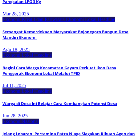
Pangkalan LPG 3 Kg
Mar 28, 2025
Ekonomi Kreatif dan Pariwisata
Ekonomi Lokal
Headline
Semangat Kemerdekaan Masyarakat Bojonegoro Bangun Desa
Mandiri Ekonomi
Agu 18, 2025
Ekonomi Lokal
Headline
Begini Cara Warga Kecamatan Gayam Perkuat Ikon Desa
Penggerak Ekonomi Lokal Melalui TPID
Jul 11, 2025
Ekonomi Lokal
Headline
Warga di Desa Ini Belajar Cara Kembangkan Potensi Desa
Jun 28, 2025
Ekonomi Nasional
Jelang Lebaran, Pertamina Patra Niaga Siagakan Ribuan Agen dan