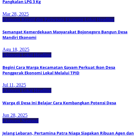
Pangkalan LPG 3 Kg
Mar 28, 2025
Ekonomi Kreatif dan Pariwisata
Ekonomi Lokal
Headline
Semangat Kemerdekaan Masyarakat Bojonegoro Bangun Desa
Mandiri Ekonomi
Agu 18, 2025
Ekonomi Lokal
Headline
Begini Cara Warga Kecamatan Gayam Perkuat Ikon Desa
Penggerak Ekonomi Lokal Melalui TPID
Jul 11, 2025
Ekonomi Lokal
Headline
Warga di Desa Ini Belajar Cara Kembangkan Potensi Desa
Jun 28, 2025
Ekonomi Nasional
Jelang Lebaran, Pertamina Patra Niaga Siagakan Ribuan Agen dan