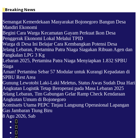
Skip
Breaking News
to
content
Semangat Kemerdekaan Masyarakat Bojonegoro Bangun Desa
Mandiri Ekonomi
Begini Cara Warga Kecamatan Gayam Perkuat Ikon Desa
Penggerak Ekonomi Lokal Melalui TPID
Warga di Desa Ini Belajar Cara Kembangkan Potensi Desa
Jelang Lebaran, Pertamina Patra Niaga Siagakan Ribuan Agen dan
Pangkalan LPG 3 Kg
Lebaran 2025, Pertamina Patra Niaga Menyiapkan 1.832 SPBU
Siaga
Aman! Pertamina Sebar 57 Modular untuk Kurangi Kepadatan di
SPBU Rest Area
Gunung Lewotobi Laki-Laki Meletus, Status Awas Sudah Dua Hari
Angkutan Logistik Tetap Beroperasi pada Masa Lebaran 2025
Jelang Lebaran, Tim Gabungan Gelar Ramp Check Kendaraan
Angkutan Umum di Bojonegoro
Komisaris Utama PEPC Tinjau Langsung Operasional Lapangan
Gas Jambaran Tiung Biru
8
Agu 2026, Sab