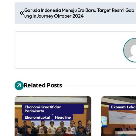
N
Garuda Indonesia Menuju Era Baru: Target Resmi Gab
ung InJourney Oktober 2024
a
v
i
g
a
s
Related Posts
i
p
Ekonomi Kreatif dan
Ekonomi Loka
Pariwisata
o
Ekonomi Lokal
Headline
s