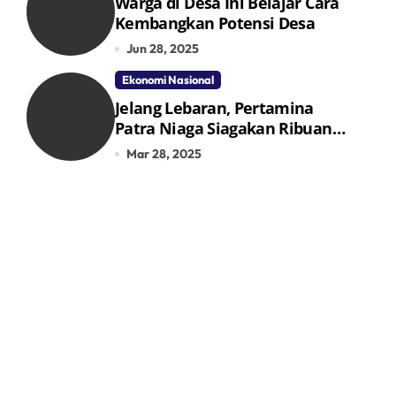
Warga di Desa Ini Belajar Cara
Kembangkan Potensi Desa
Jun 28, 2025
Ekonomi Nasional
Jelang Lebaran, Pertamina
Patra Niaga Siagakan Ribuan
Agen dan Pangkalan LPG 3 Kg
Mar 28, 2025