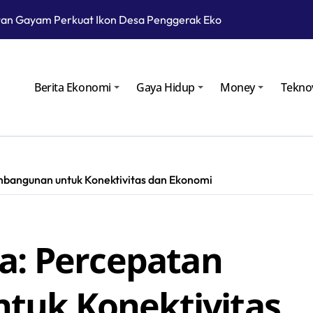
an Gayam Perkuat Ikon Desa Penggerak Ekonomi Lokal Melalu
Cara Kembangkan Potensi Desa
Patra Niaga Siagakan Ribuan Agen dan Pangkalan LPG 3 Kg
Berita Ekonomi
Gaya Hidup
Money
Tekno
atra Niaga Menyiapkan 1.832 SPBU Siaga
odular untuk Kurangi Kepadatan di SPBU Rest Area
Meletus, Status Awas Sudah Dua Hari
mbangunan untuk Konektivitas dan Ekonomi
roperasi pada Masa Lebaran 2025
gan Gelar Ramp Check Kendaraan Angkutan Umum di Bojoneg
a: Percepatan
au Langsung Operasional Lapangan Gas Jambaran Tiung Biru
yarakat Bojonegoro Bangun Desa Mandiri Ekonomi
tuk Konektivitas