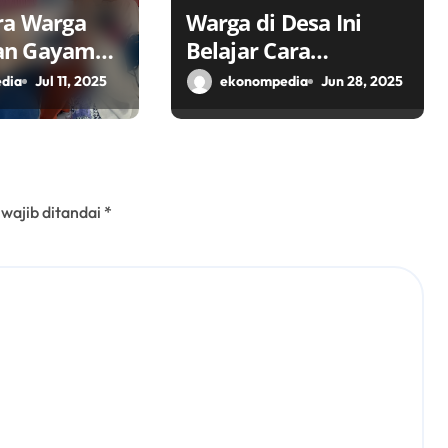
ra Warga
Warga di Desa Ini
an Gayam
Belajar Cara
Ikon Desa
Kembangkan Potensi
dia
Jul 11, 2025
ekonompedia
Jun 28, 2025
k Ekonomi
Desa
alui TPID
 wajib ditandai
*