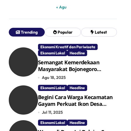
« Agu
Trending
Popular
Latest
Ekonomi Kreatif dan Pariwisata
Ekonomi Lokal
Headline
Semangat Kemerdekaan
Masyarakat Bojonegoro
Bangun Desa Mandiri Ekonomi
Agu 18, 2025
Ekonomi Lokal
Headline
Begini Cara Warga Kecamatan
Gayam Perkuat Ikon Desa
Penggerak Ekonomi Lokal
Jul 11, 2025
Melalui TPID
Ekonomi Lokal
Headline