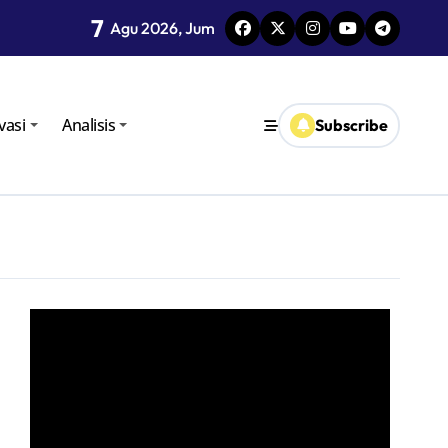
7
i TPID
Agu 2026, Jum
vasi
Analisis
Subscribe
oro