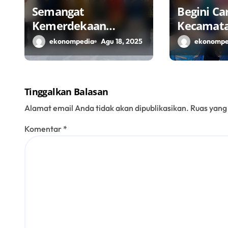
Semangat
Begini Ca
Kemerdekaan
Kecamat
Masyarakat
Perkuat 
ekonompedia
Agu 18, 2025
ekonompe
Bojonegoro Bangun
Penggera
Desa Mandiri
Lokal Mel
Ekonomi
Tinggalkan Balasan
Alamat email Anda tidak akan dipublikasikan.
Ruas yang
Komentar
*