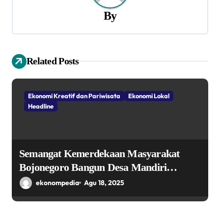
s
By
i
p
Related Posts
o
s
Ekonomi Kreatif dan Pariwisata
Ekonomi Lokal
Headline
Semangat Kemerdekaan Masyarakat
Bojonegoro Bangun Desa Mandiri
Ekonomi
ekonompedia
Agu 18, 2025