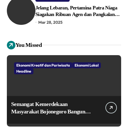
Jelang Lebaran, Pertamina Patra Niaga
Siagakan Ribuan Agen dan Pangkalan
LPG 3 Kg
Mar 28, 2025
You Missed
Ekonomi Kreatif dan Pariwisata
Ekonomi Lokal
Headline
Semangat Kemerdekaan
Masyarakat Bojonegoro Bangun
Desa Mandiri Ekonomi