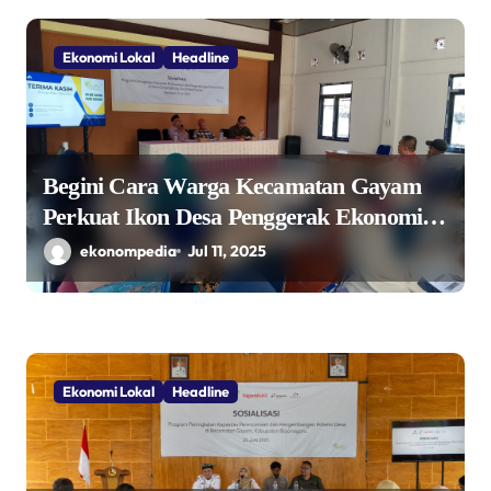
Ekonomi Lokal
Headline
Begini Cara Warga Kecamatan Gayam
Perkuat Ikon Desa Penggerak Ekonomi
Lokal Melalui TPID
ekonompedia
Jul 11, 2025
Ekonomi Lokal
Headline