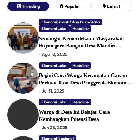
Trending
Popular
Latest
Ekonomi Kreatif dan Pariwisata
Ekonomi Lokal
Headline
Semangat Kemerdekaan Masyarakat
Bojonegoro Bangun Desa Mandiri
Ekonomi
Agu 18, 2025
Ekonomi Lokal
Headline
Begini Cara Warga Kecamatan Gayam
Perkuat Ikon Desa Penggerak Ekonomi
Lokal Melalui TPID
Jul 11, 2025
Ekonomi Lokal
Headline
Warga di Desa Ini Belajar Cara
Kembangkan Potensi Desa
Jun 28, 2025
Ekonomi Nasional