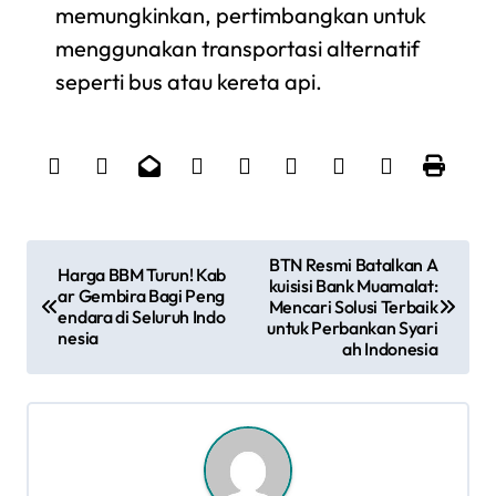
memungkinkan, pertimbangkan untuk
menggunakan transportasi alternatif
seperti bus atau kereta api.
N
BTN Resmi Batalkan A
Harga BBM Turun! Kab
kuisisi Bank Muamalat:
ar Gembira Bagi Peng
a
Mencari Solusi Terbaik
endara di Seluruh Indo
untuk Perbankan Syari
nesia
v
ah Indonesia
i
g
a