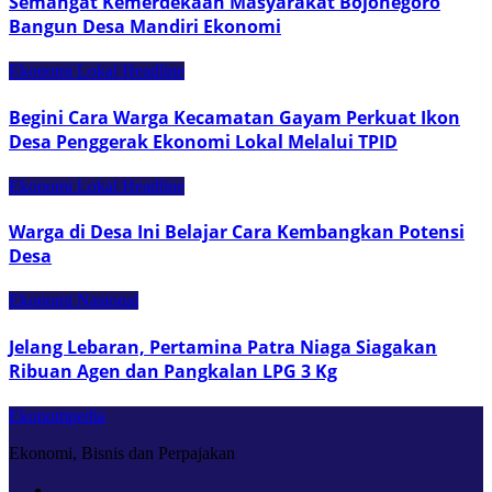
Semangat Kemerdekaan Masyarakat Bojonegoro
Bangun Desa Mandiri Ekonomi
Ekonomi Lokal
Headline
Begini Cara Warga Kecamatan Gayam Perkuat Ikon
Desa Penggerak Ekonomi Lokal Melalui TPID
Ekonomi Lokal
Headline
Warga di Desa Ini Belajar Cara Kembangkan Potensi
Desa
Ekonomi Nasional
Jelang Lebaran, Pertamina Patra Niaga Siagakan
Ribuan Agen dan Pangkalan LPG 3 Kg
Ekonompedia
Ekonomi, Bisnis dan Perpajakan