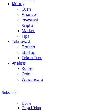
Money
Cuan
Finance
Investasi
Kripto
Market
Tips
Teknovasi
Fintech
Startup
Tekno Tren
Analisis
Kolom
Opini
Wawancara
Subscribe
Home
Gaya Hidup