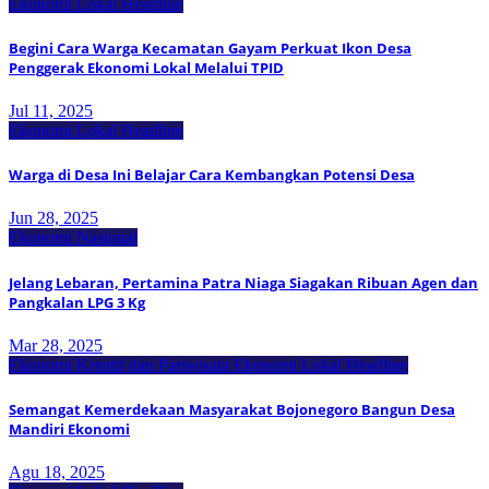
Ekonomi Lokal
Headline
Begini Cara Warga Kecamatan Gayam Perkuat Ikon Desa
Penggerak Ekonomi Lokal Melalui TPID
Jul 11, 2025
Ekonomi Lokal
Headline
Warga di Desa Ini Belajar Cara Kembangkan Potensi Desa
Jun 28, 2025
Ekonomi Nasional
Jelang Lebaran, Pertamina Patra Niaga Siagakan Ribuan Agen dan
Pangkalan LPG 3 Kg
Mar 28, 2025
Ekonomi Kreatif dan Pariwisata
Ekonomi Lokal
Headline
Semangat Kemerdekaan Masyarakat Bojonegoro Bangun Desa
Mandiri Ekonomi
Agu 18, 2025