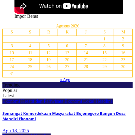
Impor Beras
Agustus 2026
S
S
R
K
J
S
M
1
2
3
4
5
6
7
8
9
10
11
12
13
14
15
16
17
18
19
20
21
22
23
24
25
26
27
28
29
30
31
« Agu
Trending
Popular
Latest
Ekonomi Kreatif dan Pariwisata
Ekonomi Lokal
Headline
Semangat Kemerdekaan Masyarakat Bojonegoro Bangun Desa
Mandiri Ekonomi
Agu 18, 2025