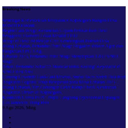
Skip
Breaking News
to
content
Semangat Kemerdekaan Masyarakat Bojonegoro Bangun Desa
Mandiri Ekonomi
Begini Cara Warga Kecamatan Gayam Perkuat Ikon Desa
Penggerak Ekonomi Lokal Melalui TPID
Warga di Desa Ini Belajar Cara Kembangkan Potensi Desa
Jelang Lebaran, Pertamina Patra Niaga Siagakan Ribuan Agen dan
Pangkalan LPG 3 Kg
Lebaran 2025, Pertamina Patra Niaga Menyiapkan 1.832 SPBU
Siaga
Aman! Pertamina Sebar 57 Modular untuk Kurangi Kepadatan di
SPBU Rest Area
Gunung Lewotobi Laki-Laki Meletus, Status Awas Sudah Dua Hari
Angkutan Logistik Tetap Beroperasi pada Masa Lebaran 2025
Jelang Lebaran, Tim Gabungan Gelar Ramp Check Kendaraan
Angkutan Umum di Bojonegoro
Komisaris Utama PEPC Tinjau Langsung Operasional Lapangan
Gas Jambaran Tiung Biru
9
Agu 2026, Ming