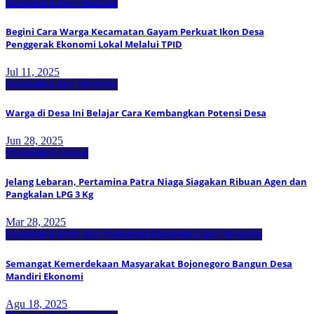
Ekonomi Lokal
Headline
Begini Cara Warga Kecamatan Gayam Perkuat Ikon Desa
Penggerak Ekonomi Lokal Melalui TPID
Jul 11, 2025
Ekonomi Lokal
Headline
Warga di Desa Ini Belajar Cara Kembangkan Potensi Desa
Jun 28, 2025
Ekonomi Nasional
Jelang Lebaran, Pertamina Patra Niaga Siagakan Ribuan Agen dan
Pangkalan LPG 3 Kg
Mar 28, 2025
Ekonomi Kreatif dan Pariwisata
Ekonomi Lokal
Headline
Semangat Kemerdekaan Masyarakat Bojonegoro Bangun Desa
Mandiri Ekonomi
Agu 18, 2025