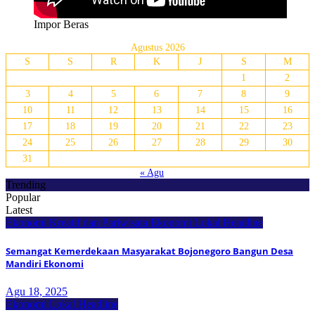
Impor Beras
Agustus 2026
S
S
R
K
J
S
M
1
2
3
4
5
6
7
8
9
10
11
12
13
14
15
16
17
18
19
20
21
22
23
24
25
26
27
28
29
30
31
« Agu
Trending
Popular
Latest
Ekonomi Kreatif dan Pariwisata
Ekonomi Lokal
Headline
Semangat Kemerdekaan Masyarakat Bojonegoro Bangun Desa
Mandiri Ekonomi
Agu 18, 2025
Ekonomi Lokal
Headline