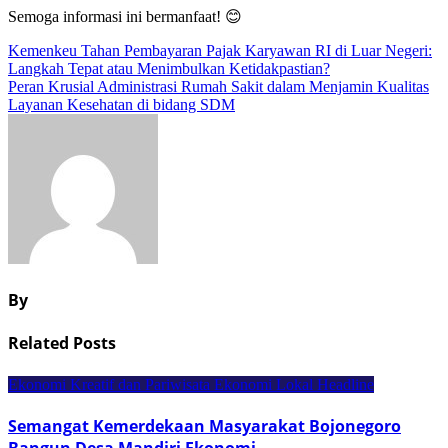
Semoga informasi ini bermanfaat! 😊
Navigasi
Kemenkeu Tahan Pembayaran Pajak Karyawan RI di Luar Negeri:
Langkah Tepat atau Menimbulkan Ketidakpastian?
pos
Peran Krusial Administrasi Rumah Sakit dalam Menjamin Kualitas
Layanan Kesehatan di bidang SDM
By
Related Posts
Ekonomi Kreatif dan Pariwisata
Ekonomi Lokal
Headline
Semangat Kemerdekaan Masyarakat Bojonegoro
Bangun Desa Mandiri Ekonomi