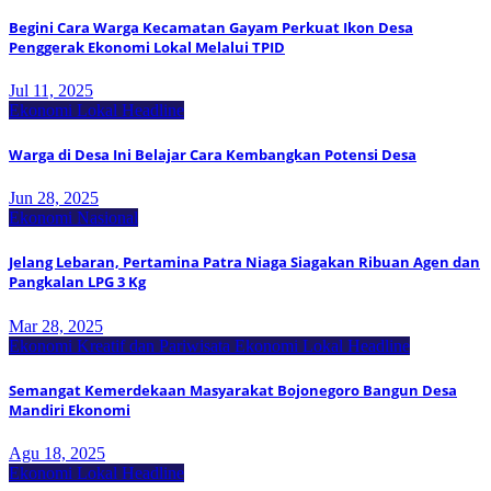
Begini Cara Warga Kecamatan Gayam Perkuat Ikon Desa
Penggerak Ekonomi Lokal Melalui TPID
Jul 11, 2025
Ekonomi Lokal
Headline
Warga di Desa Ini Belajar Cara Kembangkan Potensi Desa
Jun 28, 2025
Ekonomi Nasional
Jelang Lebaran, Pertamina Patra Niaga Siagakan Ribuan Agen dan
Pangkalan LPG 3 Kg
Mar 28, 2025
Ekonomi Kreatif dan Pariwisata
Ekonomi Lokal
Headline
Semangat Kemerdekaan Masyarakat Bojonegoro Bangun Desa
Mandiri Ekonomi
Agu 18, 2025
Ekonomi Lokal
Headline