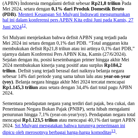
(APBN) Indonesia mengalami defisit sebesar
Rp21,8 triliun
Pada
Mei 2024, setara dengan
0,1% dari Produk Domestik Bruto
(PDB)
.
Menteri Keuangan Sri Mulyani Indrawati mengumumkan
hal ini dalam konferensi pers APBN Kita edisi Juni pada Kamis, 27
1
2
Juni 2024
.
Sri Mulyani menjelaskan bahwa defisit APBN yang terjadi pada
Mei 2024 ini setara dengan 0,1% dari PDB. “Total anggaran kita
membukukan defisit Rp21,8 triliun atau ini artinya 0,1% dari PDB,”
ujarnya dalam Konferensi Pers APBN Kita, Kamis (27/6/2024).
Sejalan dengan itu, posisi keseimbangan primer hingga akhir Mei
2024 membukukan kinerja yang positif atau surplus
Rp184,2
triliun
. Defisit yang terjadi berasal dari naiknya belanja negara
sebesar 14% dari periode yang sama tahun lalu atau
year-on-year
(yoy)
. Belanja negara hingga akhir Mei 2024 tercatat mencapai
Rp1.145,3 triliun
atau setara dengan 34,4% dari total pagu APBN
2024.
Sementara pendapatan negara yang terdiri dari pajak, bea cukai, dan
Penerimaan Negara Bukan Pajak (PNBP), serta hibah mengalami
penurunan hingga 7,1% (year-on-year/yoy). Pendapatan negara total
mencapai
Rp1.123,5 triliun
atau mencapai 40,1% dari target APBN
2024.
Sri Mulyani mengatakan bahwa turunnya penerimaan ini
1
3
dipicu oleh merosotnya berbagai harga-harga komoditas
.