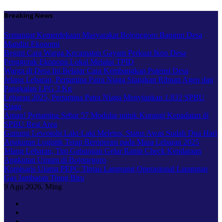
Skip
Breaking News
to
content
Semangat Kemerdekaan Masyarakat Bojonegoro Bangun Desa
Mandiri Ekonomi
Begini Cara Warga Kecamatan Gayam Perkuat Ikon Desa
Penggerak Ekonomi Lokal Melalui TPID
Warga di Desa Ini Belajar Cara Kembangkan Potensi Desa
Jelang Lebaran, Pertamina Patra Niaga Siagakan Ribuan Agen dan
Pangkalan LPG 3 Kg
Lebaran 2025, Pertamina Patra Niaga Menyiapkan 1.832 SPBU
Siaga
Aman! Pertamina Sebar 57 Modular untuk Kurangi Kepadatan di
SPBU Rest Area
Gunung Lewotobi Laki-Laki Meletus, Status Awas Sudah Dua Hari
Angkutan Logistik Tetap Beroperasi pada Masa Lebaran 2025
Jelang Lebaran, Tim Gabungan Gelar Ramp Check Kendaraan
Angkutan Umum di Bojonegoro
Komisaris Utama PEPC Tinjau Langsung Operasional Lapangan
Gas Jambaran Tiung Biru
9
Agu 2026, Ming