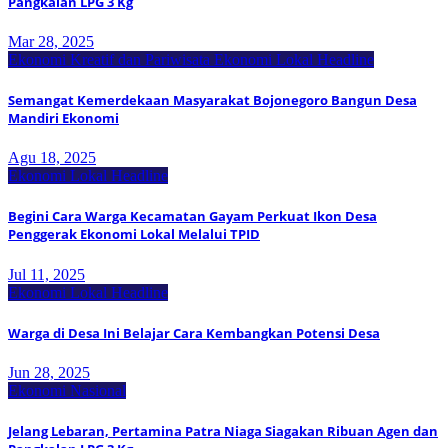
Pangkalan LPG 3 Kg
Mar 28, 2025
Ekonomi Kreatif dan Pariwisata
Ekonomi Lokal
Headline
Semangat Kemerdekaan Masyarakat Bojonegoro Bangun Desa
Mandiri Ekonomi
Agu 18, 2025
Ekonomi Lokal
Headline
Begini Cara Warga Kecamatan Gayam Perkuat Ikon Desa
Penggerak Ekonomi Lokal Melalui TPID
Jul 11, 2025
Ekonomi Lokal
Headline
Warga di Desa Ini Belajar Cara Kembangkan Potensi Desa
Jun 28, 2025
Ekonomi Nasional
Jelang Lebaran, Pertamina Patra Niaga Siagakan Ribuan Agen dan