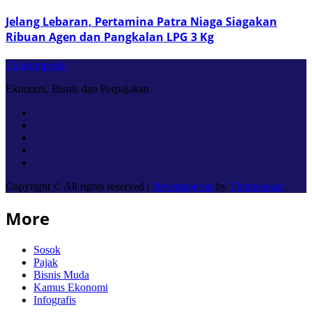
Jelang Lebaran, Pertamina Patra Niaga Siagakan
Ribuan Agen dan Pangkalan LPG 3 Kg
Ekonompedia
Ekonomi, Bisnis dan Perpajakan
Copyright © All rights reserved
|
Newspaperup
by
Themeansar
.
More
Sosok
Pajak
Bisnis Muda
Kamus Ekonomi
Infografis