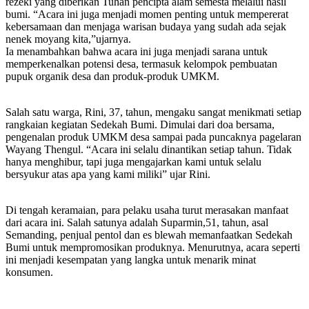
rezeki yang diberikan Tuhan pencipta alam semesta melalui hasil
bumi. “Acara ini juga menjadi momen penting untuk mempererat
kebersamaan dan menjaga warisan budaya yang sudah ada sejak
nenek moyang kita,”ujarnya.
Ia menambahkan bahwa acara ini juga menjadi sarana untuk
memperkenalkan potensi desa, termasuk kelompok pembuatan
pupuk organik desa dan produk-produk UMKM.
Salah satu warga, Rini, 37, tahun, mengaku sangat menikmati setiap
rangkaian kegiatan Sedekah Bumi. Dimulai dari doa bersama,
pengenalan produk UMKM desa sampai pada puncaknya pagelaran
Wayang Thengul. “Acara ini selalu dinantikan setiap tahun. Tidak
hanya menghibur, tapi juga mengajarkan kami untuk selalu
bersyukur atas apa yang kami miliki” ujar Rini.
Di tengah keramaian, para pelaku usaha turut merasakan manfaat
dari acara ini. Salah satunya adalah Suparmin,51, tahun, asal
Semanding, penjual pentol dan es blewah memanfaatkan Sedekah
Bumi untuk mempromosikan produknya. Menurutnya, acara seperti
ini menjadi kesempatan yang langka untuk menarik minat
konsumen.