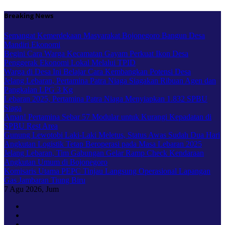
Skip
Breaking News
to
content
Semangat Kemerdekaan Masyarakat Bojonegoro Bangun Desa
Mandiri Ekonomi
Begini Cara Warga Kecamatan Gayam Perkuat Ikon Desa
Penggerak Ekonomi Lokal Melalui TPID
Warga di Desa Ini Belajar Cara Kembangkan Potensi Desa
Jelang Lebaran, Pertamina Patra Niaga Siagakan Ribuan Agen dan
Pangkalan LPG 3 Kg
Lebaran 2025, Pertamina Patra Niaga Menyiapkan 1.832 SPBU
Siaga
Aman! Pertamina Sebar 57 Modular untuk Kurangi Kepadatan di
SPBU Rest Area
Gunung Lewotobi Laki-Laki Meletus, Status Awas Sudah Dua Hari
Angkutan Logistik Tetap Beroperasi pada Masa Lebaran 2025
Jelang Lebaran, Tim Gabungan Gelar Ramp Check Kendaraan
Angkutan Umum di Bojonegoro
Komisaris Utama PEPC Tinjau Langsung Operasional Lapangan
Gas Jambaran Tiung Biru
7
Agu 2026, Jum