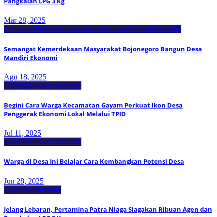
Pangkalan LPG 3 Kg
Mar 28, 2025
Ekonomi Kreatif dan Pariwisata
Ekonomi Lokal
Headline
Semangat Kemerdekaan Masyarakat Bojonegoro Bangun Desa
Mandiri Ekonomi
Agu 18, 2025
Ekonomi Lokal
Headline
Begini Cara Warga Kecamatan Gayam Perkuat Ikon Desa
Penggerak Ekonomi Lokal Melalui TPID
Jul 11, 2025
Ekonomi Lokal
Headline
Warga di Desa Ini Belajar Cara Kembangkan Potensi Desa
Jun 28, 2025
Ekonomi Nasional
Jelang Lebaran, Pertamina Patra Niaga Siagakan Ribuan Agen dan