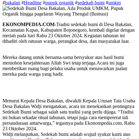
#
bakalan
#
Headline
#
pupuk organik
#
sedekah bumi
#
umkm
EKONOMPEDIA.COM-
Tradisi sedekah bumi di Desa Bakalan,
Kecamatan Kapas, Kabupaten Bojonegoro, kembali digelar dengan
meriah pada hari Rabu 23 Oktober 2024. Kegiatan tahunan ini
dihadiri oleh ratusan warga, perangkat desa, dan masyarakat luar.
Mereka datang untuk bersama-sama bersyukur atas hasil bumi
memohon kesejahteraan Allah Swt tetap terjaga.Acara ini juga
memberikan ruang bagi pelaku usaha untuk menawarkan jualan
mereka pada warga yang hadir.
Menurut Kepala Desa Bakalan, diwakili Kepala Urusan Tata Usaha
Desa Bakalan Widji mengatakan, acara ini menekankan pentingnya
Sedekah Bumi sebagai salah satu tradisi yang perlu dijaga. “Tradisi
ini bukan sekadar ritual tahunan, tetapi juga cara mempererat tali
persaudaraan antarwarga,” tegasnya pada Ekonompedia.com, Rabu
23 Oktober 2024.
Widji melanjutkan, Sedekah bumi adalah wujud syukur kami atas