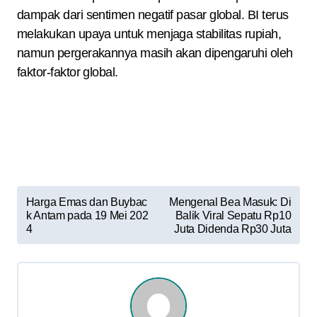
dampak dari sentimen negatif pasar global. BI terus
melakukan upaya untuk menjaga stabilitas rupiah,
namun pergerakannya masih akan dipengaruhi oleh
faktor-faktor global.
N
Harga Emas dan Buybac
Mengenal Bea Masuk: Di
k Antam pada 19 Mei 202
Balik Viral Sepatu Rp10
a
4
Juta Didenda Rp30 Juta
v
i
g