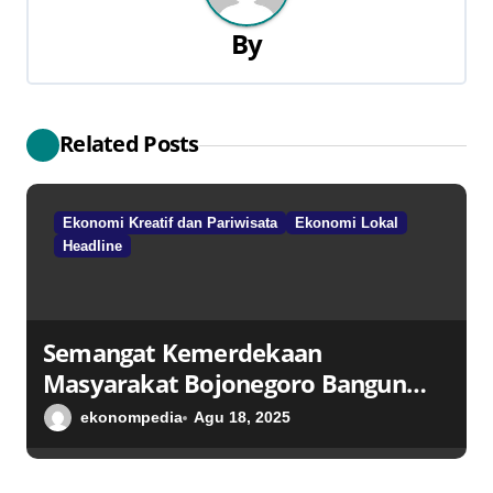
a
By
s
i
Related Posts
p
o
Ekonomi Kreatif dan Pariwisata
Ekonomi Lokal
Headline
s
Semangat Kemerdekaan
Masyarakat Bojonegoro Bangun
Desa Mandiri Ekonomi
ekonompedia
Agu 18, 2025