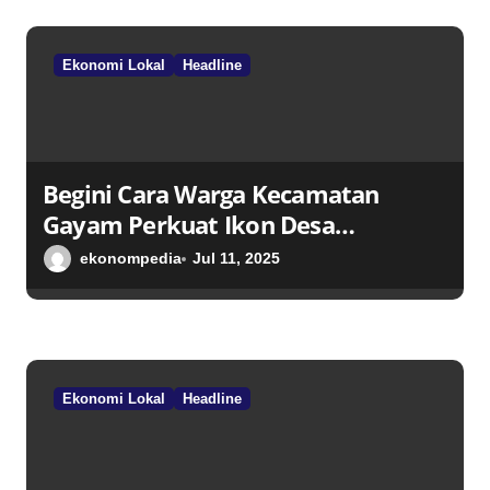
Ekonomi Lokal
Headline
Begini Cara Warga Kecamatan
Gayam Perkuat Ikon Desa
Penggerak Ekonomi Lokal Melalui
ekonompedia
Jul 11, 2025
TPID
Ekonomi Lokal
Headline