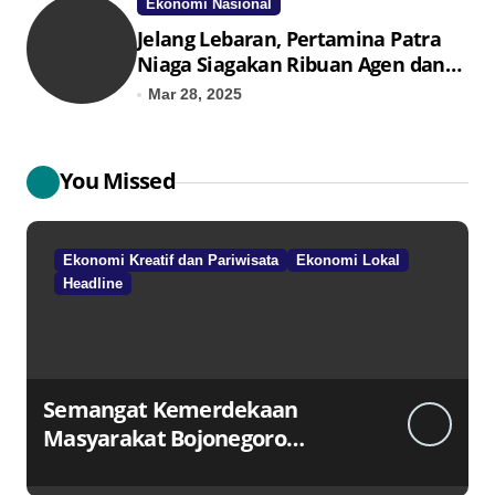
Ekonomi Nasional
Jelang Lebaran, Pertamina Patra
Niaga Siagakan Ribuan Agen dan
Pangkalan LPG 3 Kg
Mar 28, 2025
You Missed
Ekonomi Kreatif dan Pariwisata
Ekonomi Lokal
Headline
Semangat Kemerdekaan
Masyarakat Bojonegoro
Bangun Desa Mandiri Ekonomi