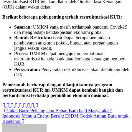
restrukturisasi KUR ini akan diatur oleh Otoritas Jasa Keuangan
(OJK) dalam waktu dekat.
Berikut beberapa poin penting terkait restrukturisasi KUR:
Sasaran:
UMKM yang masih terdampak pandemi Covid-19
dan menghadapi ketidakpastian ekonomi global.
Bentuk Restrukturisasi:
Dapat berupa penundaan
pembayaran angsuran pokok, bunga, atau perpanjangan
jangka waktu kredit.
Proses:
UMKM dapat mengajukan permohonan
restrukturisasi kepada bank atau lembaga keuangan pemberi
KUR.
Persyaratan:
Persyaratan restrukturisasi akan ditentukan oleh
OJK.
Pemerintah berharap dengan dilanjutkannya program
restrukturisasi KUR ini, UMKM dapat kembali bangkit dan
berkontribusi terhadap pemulihan ekonomi nasional.
Navigasi
Cukai Baru: Peluang atau Beban Baru bagi Masyarakat?
Indonesia Menuju Energi Bersih: ESDM Godok Aturan Baru untuk
pos
Bioetanol