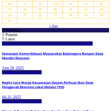
10
11
12
13
14
15
16
17
18
19
20
21
22
23
24
25
26
27
28
29
30
31
« Agu
Trending
Popular
Latest
Ekonomi Kreatif dan Pariwisata
Ekonomi Lokal
Headline
Semangat Kemerdekaan Masyarakat Bojonegoro Bangun Desa
Mandiri Ekonomi
Agu 18, 2025
Ekonomi Lokal
Headline
Begini Cara Warga Kecamatan Gayam Perkuat Ikon Desa
Penggerak Ekonomi Lokal Melalui TPID
Jul 11, 2025
Ekonomi Lokal
Headline