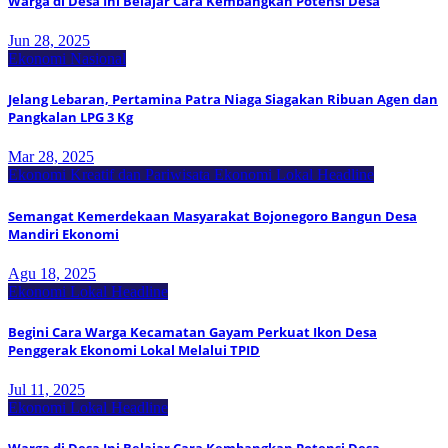
Warga di Desa Ini Belajar Cara Kembangkan Potensi Desa
Jun 28, 2025
Ekonomi Nasional
Jelang Lebaran, Pertamina Patra Niaga Siagakan Ribuan Agen dan
Pangkalan LPG 3 Kg
Mar 28, 2025
Ekonomi Kreatif dan Pariwisata
Ekonomi Lokal
Headline
Semangat Kemerdekaan Masyarakat Bojonegoro Bangun Desa
Mandiri Ekonomi
Agu 18, 2025
Ekonomi Lokal
Headline
Begini Cara Warga Kecamatan Gayam Perkuat Ikon Desa
Penggerak Ekonomi Lokal Melalui TPID
Jul 11, 2025
Ekonomi Lokal
Headline