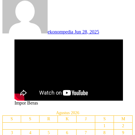
ekonompedia
Jun 28, 2025
Impor Beras
Agustus 2026
S
S
R
K
J
S
M
1
2
3
4
5
6
7
8
9