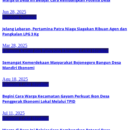
Warga di Desa Ini Belajar Cara Kembangkan Potensi Desa
Jun 28, 2025
Ekonomi Nasional
Jelang Lebaran, Pertamina Patra Niaga Siagakan Ribuan Agen dan
Pangkalan LPG 3 Kg
Mar 28, 2025
Ekonomi Kreatif dan Pariwisata
Ekonomi Lokal
Headline
Semangat Kemerdekaan Masyarakat Bojonegoro Bangun Desa
Mandiri Ekonomi
Agu 18, 2025
Ekonomi Lokal
Headline
Begini Cara Warga Kecamatan Gayam Perkuat Ikon Desa
Penggerak Ekonomi Lokal Melalui TPID
Jul 11, 2025
Ekonomi Lokal
Headline
Warga di Desa Ini Belajar Cara Kembangkan Potensi Desa