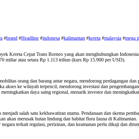
ra
#
brand
#
Headline
#
indonesa
#
kalimantan
#
kereta
#
malaysia
#
mega p
yek Kereta Cepat Trans Borneo yang akan menghubungkan Indonesia, M
70 miliar atau setara Rp 1.113 triliun (kurs Rp 15.900 per USD).
bilitas orang dan barang antar negara, mendorong perdagangan dan p
ka akses ke wilayah terpencil, mendorong investasi dan pengembangan 
 meningkatkan daya saing regional, menarik investor dan meningkatkan
is menjadi salah satu kekhawatiran utama. Pendanaan dan skema pemba
an akan merusak hutan lindung dan habitat flora fauna di Kalimantan.
 negara terkait regulasi, perizinan, dan keamanan perlu dikaji dan di