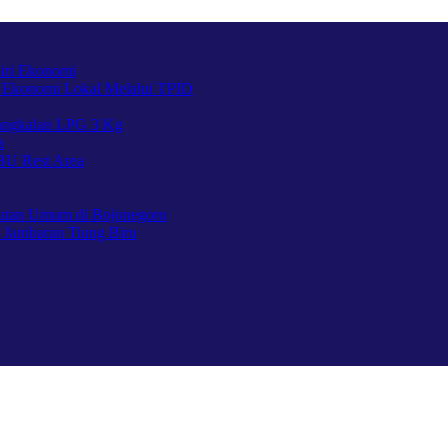
iri Ekonomi
 Ekonomi Lokal Melalui TPID
Pangkalan LPG 3 Kg
a
BU Rest Area
utan Umum di Bojonegoro
 Jambaran Tiung Biru