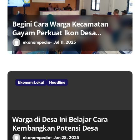
Begini Cara Warga Kecamatan
Gayam Perkuat Ikon Desa
Penggerak Ekonomi Lokal Melalui
ekonompedia
Jul 11, 2025
TPID
Ekonomi Lokal
Headline
Warga di Desa Ini Belajar Cara
Kembangkan Potensi Desa
ekonompedia
Jun 28, 2025