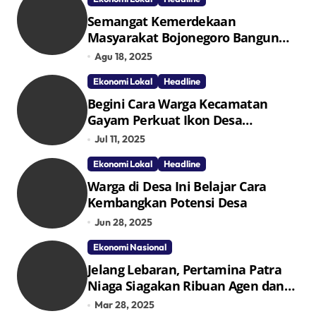
Semangat Kemerdekaan
Masyarakat Bojonegoro Bangun
Desa Mandiri Ekonomi
Agu 18, 2025
Ekonomi Lokal
Headline
Begini Cara Warga Kecamatan
Gayam Perkuat Ikon Desa
Penggerak Ekonomi Lokal Melalui
Jul 11, 2025
TPID
Ekonomi Lokal
Headline
Warga di Desa Ini Belajar Cara
Kembangkan Potensi Desa
Jun 28, 2025
Ekonomi Nasional
Jelang Lebaran, Pertamina Patra
Niaga Siagakan Ribuan Agen dan
Pangkalan LPG 3 Kg
Mar 28, 2025