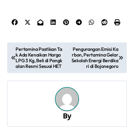
N
Pertamina Pastikan Ta
Pengurangan Emisi Ka
k Ada Kenaikan Harga
rbon, Pertamina Gelar
a
LPG 3 Kg, Beli di Pangk
Sekolah Energi Berdika
alan Resmi Sesuai HET
ri di Bojonegoro
v
i
g
a
By
s