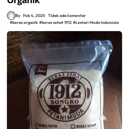
By
Feb 4, 2025
Tidak ada komentar
#
beras organik
#
beras sehat 1912
#
Lestari Muda Indonesia