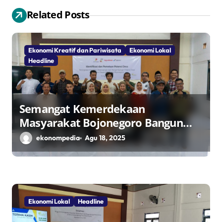
i
Related Posts
p
o
Ekonomi Kreatif dan Pariwisata
Ekonomi Lokal
s
Headline
Semangat Kemerdekaan
Masyarakat Bojonegoro Bangun
Desa Mandiri Ekonomi
ekonompedia
Agu 18, 2025
Ekonomi Lokal
Headline