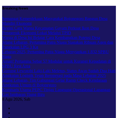
Skip
Breaking News
to
content
Semangat Kemerdekaan Masyarakat Bojonegoro Bangun Desa
Mandiri Ekonomi
Begini Cara Warga Kecamatan Gayam Perkuat Ikon Desa
Penggerak Ekonomi Lokal Melalui TPID
Warga di Desa Ini Belajar Cara Kembangkan Potensi Desa
Jelang Lebaran, Pertamina Patra Niaga Siagakan Ribuan Agen dan
Pangkalan LPG 3 Kg
Lebaran 2025, Pertamina Patra Niaga Menyiapkan 1.832 SPBU
Siaga
Aman! Pertamina Sebar 57 Modular untuk Kurangi Kepadatan di
SPBU Rest Area
Gunung Lewotobi Laki-Laki Meletus, Status Awas Sudah Dua Hari
Angkutan Logistik Tetap Beroperasi pada Masa Lebaran 2025
Jelang Lebaran, Tim Gabungan Gelar Ramp Check Kendaraan
Angkutan Umum di Bojonegoro
Komisaris Utama PEPC Tinjau Langsung Operasional Lapangan
Gas Jambaran Tiung Biru
8
Agu 2026, Sab