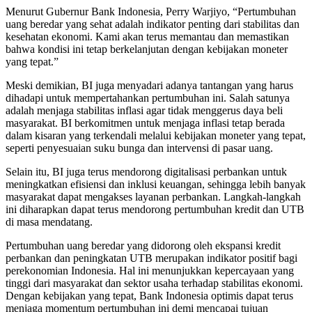
Menurut Gubernur Bank Indonesia, Perry Warjiyo, “Pertumbuhan
uang beredar yang sehat adalah indikator penting dari stabilitas dan
kesehatan ekonomi. Kami akan terus memantau dan memastikan
bahwa kondisi ini tetap berkelanjutan dengan kebijakan moneter
yang tepat.”
Meski demikian, BI juga menyadari adanya tantangan yang harus
dihadapi untuk mempertahankan pertumbuhan ini. Salah satunya
adalah menjaga stabilitas inflasi agar tidak menggerus daya beli
masyarakat. BI berkomitmen untuk menjaga inflasi tetap berada
dalam kisaran yang terkendali melalui kebijakan moneter yang tepat,
seperti penyesuaian suku bunga dan intervensi di pasar uang.
Selain itu, BI juga terus mendorong digitalisasi perbankan untuk
meningkatkan efisiensi dan inklusi keuangan, sehingga lebih banyak
masyarakat dapat mengakses layanan perbankan. Langkah-langkah
ini diharapkan dapat terus mendorong pertumbuhan kredit dan UTB
di masa mendatang.
Pertumbuhan uang beredar yang didorong oleh ekspansi kredit
perbankan dan peningkatan UTB merupakan indikator positif bagi
perekonomian Indonesia. Hal ini menunjukkan kepercayaan yang
tinggi dari masyarakat dan sektor usaha terhadap stabilitas ekonomi.
Dengan kebijakan yang tepat, Bank Indonesia optimis dapat terus
menjaga momentum pertumbuhan ini demi mencapai tujuan