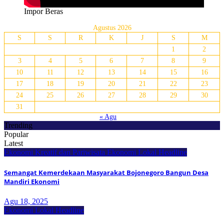
Impor Beras
Agustus 2026
S
S
R
K
J
S
M
1
2
3
4
5
6
7
8
9
10
11
12
13
14
15
16
17
18
19
20
21
22
23
24
25
26
27
28
29
30
31
« Agu
Trending
Popular
Latest
Ekonomi Kreatif dan Pariwisata
Ekonomi Lokal
Headline
Semangat Kemerdekaan Masyarakat Bojonegoro Bangun Desa
Mandiri Ekonomi
Agu 18, 2025
Ekonomi Lokal
Headline