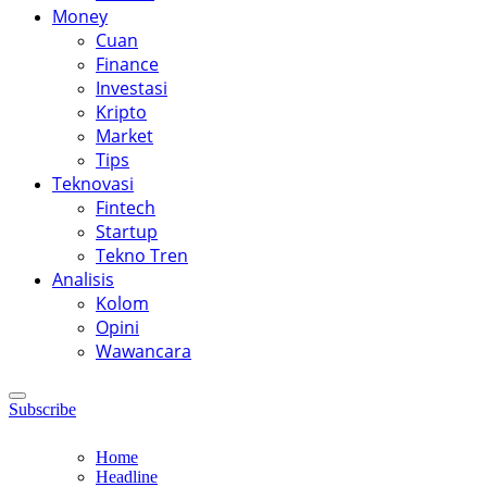
Money
Cuan
Finance
Investasi
Kripto
Market
Tips
Teknovasi
Fintech
Startup
Tekno Tren
Analisis
Kolom
Opini
Wawancara
Subscribe
Home
Headline