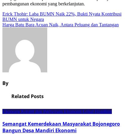
pembangunan ekonomi yang berkelanjutan.
Navigasi
Erick Thohir: Laba BUMN Naik 22%, Bukti Nyata Kontribusi
BUMN untuk Negara
pos
Harga Batu Bara Acuan Naik, Antara Peluang dan Tantangan
By
Related Posts
Ekonomi Kreatif dan Pariwisata
Ekonomi Lokal
Headline
Semangat Kemerdekaan Masyarakat Bojonegoro
Bangun Desa Mandiri Ekonomi