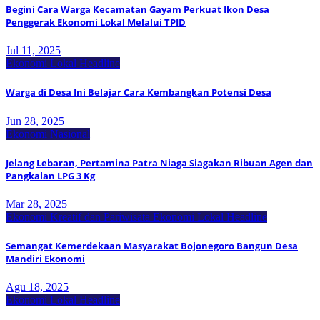
Begini Cara Warga Kecamatan Gayam Perkuat Ikon Desa
Penggerak Ekonomi Lokal Melalui TPID
Jul 11, 2025
Ekonomi Lokal
Headline
Warga di Desa Ini Belajar Cara Kembangkan Potensi Desa
Jun 28, 2025
Ekonomi Nasional
Jelang Lebaran, Pertamina Patra Niaga Siagakan Ribuan Agen dan
Pangkalan LPG 3 Kg
Mar 28, 2025
Ekonomi Kreatif dan Pariwisata
Ekonomi Lokal
Headline
Semangat Kemerdekaan Masyarakat Bojonegoro Bangun Desa
Mandiri Ekonomi
Agu 18, 2025
Ekonomi Lokal
Headline